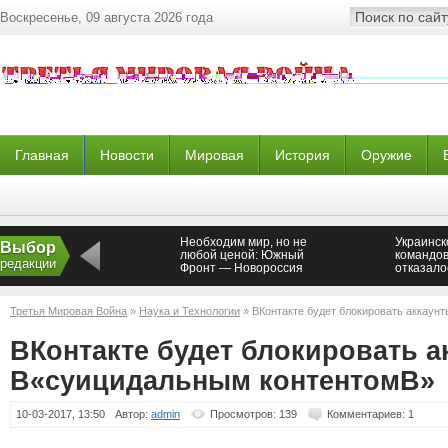
Воскресенье, 09 августа 2026 года
Главная
Новости
Мировая
История
Оружие
Необходим мир, но не
Украинск
Выбор
любой ценой: Южный
командо
редакции
Фронт — Новороссия
отказало
военных
Новорос
Третья Мировая Война
»
Наука и Технологии
» ВКонтакте будет блокировать аккаун
ВКонтакте будет блокировать а
В«суицидальным контентомВ»
10-03-2017, 13:50
Автор:
admin
Просмотров: 139
Комментариев: 1