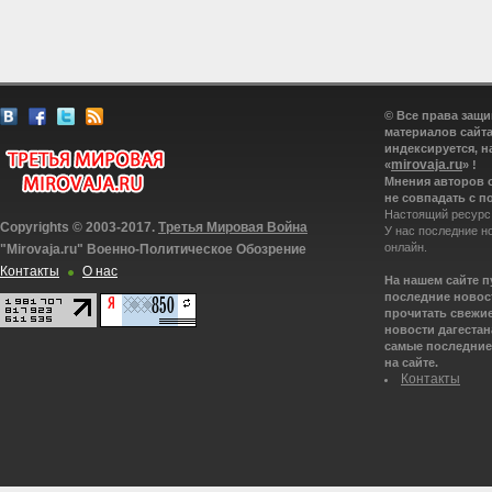
© Все права защ
материалов сайта
индексируется, н
mirovaja.ru
«
» !
Мнения авторов 
не совпадать с п
Настоящий ресурс
Copyrights © 2003-2017.
Третья Мировая Война
У нас последние н
онлайн.
"Mirovaja.ru" Военно-Политическое Обозрение
Контакты
О нас
На нашем сайте 
последние новост
прочитать свежие
новости дагестана
самые последние 
на сайте.
Контакты