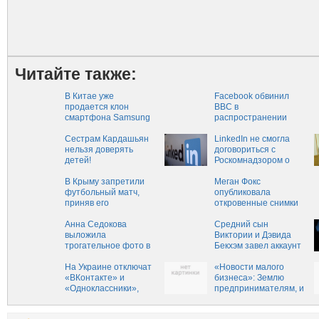
Читайте также:
В Китае уже
Facebook обвинил
продается клон
BBC в
смартфона Samsung
распространении
Galaxy S8‍
детского порно‍
Сестрам Кардашьян
LinkedIn не смогла
нельзя доверять
договориться с
детей!
Роскомнадзором о
разблокировке
В Крыму запретили
Меган Фокс
футбольный матч,
опубликовала
приняв его
откровенные снимки
за несанкционированный
митинг
Анна Седокова
Средний сын
выложила
Виктории и Дэвида
трогательное фото в
Бекхэм завел аккаунт
постели
в Instagram
На Украине отключат
«Новости малого
«ВКонтакте» и
бизнеса»: Землю
«Одноклассники»,
предпринимателям, и
опасаясь российской
бесплатно - бизнес-
пропаганды
омбудсмен Титов