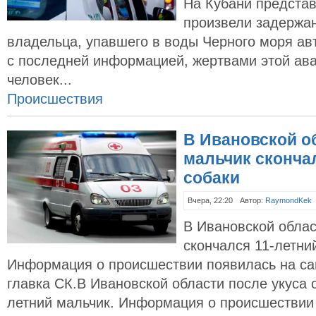
На Кубани предста
произвели задержа
владельца, упавшего в воды Черного моря авт
с последней информацией, жертвами этой ава
человек...
Происшествия
В Ивановской о
мальчик сконча
собаки
Вчера, 22:20
Автор:
RaymondKek
В Ивановской облас
скончался 11-летни
Информация о происшествии появилась на са
главка СК.В Ивановской области после укуса 
летний мальчик. Информация о происшествии 