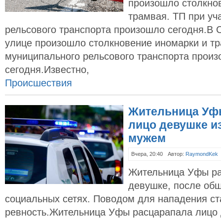
произошло столкно
трамвая. ТП при уч
рельсового транспорта произошло сегодня.В 
улице произошло столкновение иномарки и тр
муниципального рельсового транспорта прои
сегодня.Известно,
Происшествия
Жительница Уф
лицо девушке из
мужем
Вчера, 20:40
Автор:
RaymondKek
Жительница Уфы ра
девушке, после общ
социальных сетях. Поводом для нападения ст
ревность.Жительница Уфы расцарапала лицо 