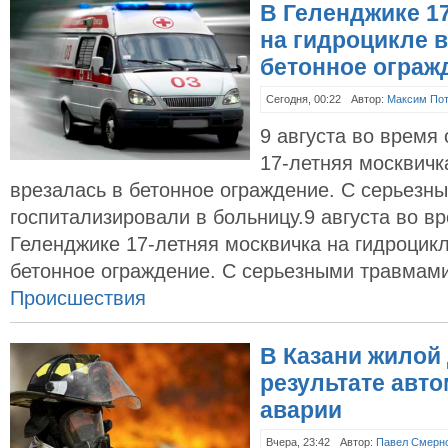
В Геленджике 1
на гидроцикле 
бетонное ограж
Сегодня, 00:22
Автор:
Максим По
9 августа во время
17-летняя москвичк
врезалась в бетонное ограждение. С серьезн
госпитализировали в больницу.9 августа во в
Геленджике 17-летняя москвичка на гидроцикл
бетонное ограждение. С серьезными травмам
Происшествия
В Казани жилой 
результате авт
аварии‍
Вчера, 23:42
Автор:
Павел Смерн