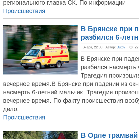
регионального главка СК. По информации
Происшествия
В Брянске при п
разбился 6-лет
Вчера, 22:03
Автор:
Butov
22
В Брянске при паде
разбился насмерть 
Трагедия произошла
вечернее время.В Брянске при падении из окн
насмерть 6-летний мальчик. Трагедия произош
вечернее время. По факту происшествия возб
дело.
Происшествия
В Орле трамвай