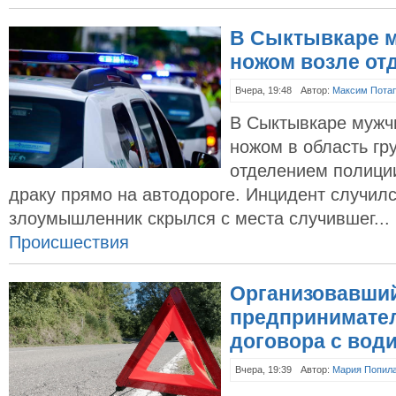
В Сыктывкаре 
ножом возле от
Вчера, 19:48
Автор:
Максим Пота
В Сыктывкаре мужч
ножом в область гр
отделением полици
драку прямо на автодороге. Инцидент случилс
злоумышленник скрылся с места случившег...
Происшествия
Организовавший
предпринимател
договора с вод
Вчера, 19:39
Автор:
Мария Попил