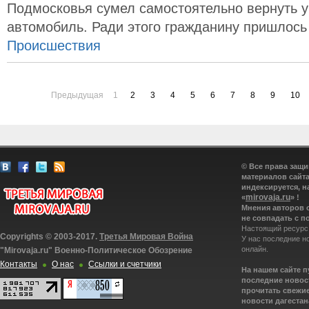
Подмосковья сумел самостоятельно вернуть у
автомобиль. Ради этого гражданину пришлось
Происшествия
Предыдущая
1
2
3
4
5
6
7
8
9
10
© Все права защ
материалов сайта
индексируется, н
mirovaja.ru
«
» !
Мнения авторов 
не совпадать с п
Настоящий ресурс
Copyrights © 2003-2017.
Третья Мировая Война
У нас последние н
онлайн.
"Mirovaja.ru" Военно-Политическое Обозрение
Контакты
О нас
Ссылки и счетчики
На нашем сайте 
последние новост
прочитать свежие
новости дагестана