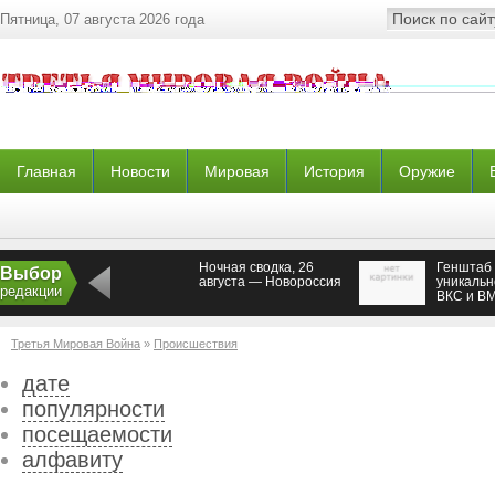
Пятница, 07 августа 2026 года
Главная
Новости
Мировая
История
Оружие
Ночная сводка, 26
Генштаб 
Выбор
августа — Новороссия
уникальн
редакции
ВКС и В
Третья Мировая Война
»
Происшествия
дате
популярности
посещаемости
алфавиту