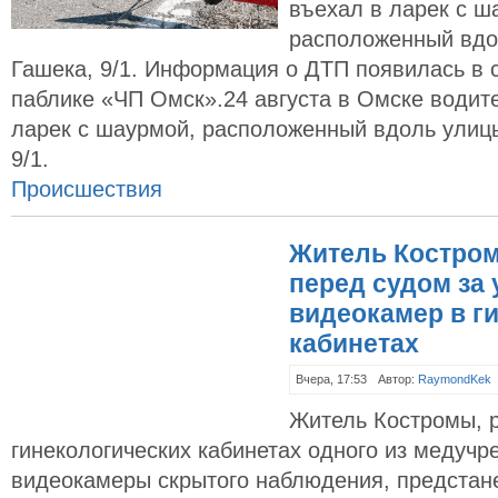
въехал в ларек с ш
расположенный вдо
Гашека, 9/1. Информация о ДТП появилась в с
паблике «ЧП Омск».24 августа в Омске водит
ларек с шаурмой, расположенный вдоль улиц
9/1.
Происшествия
Житель Костром
перед судом за 
видеокамер в г
кабинетах
Вчера, 17:53
Автор:
RaymondKek
Житель Костромы, 
гинекологических кабинетах одного из медучр
видеокамеры скрытого наблюдения, предстане