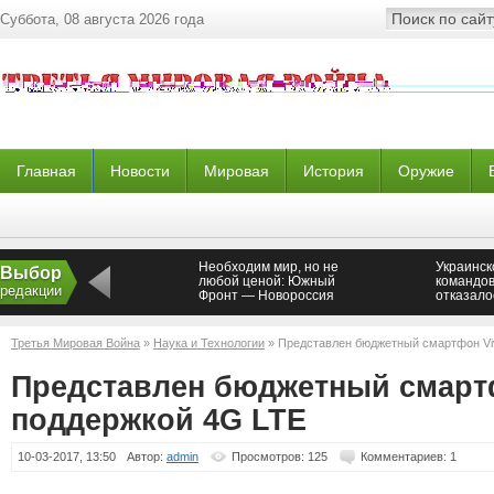
Суббота, 08 августа 2026 года
Главная
Новости
Мировая
История
Оружие
Необходим мир, но не
Украинск
Выбор
любой ценой: Южный
командо
редакции
Фронт — Новороссия
отказало
военных
Новорос
Третья Мировая Война
»
Наука и Технологии
» Представлен бюджетный смартфон Vi
Представлен бюджетный смартф
поддержкой 4G LTE
10-03-2017, 13:50
Автор:
admin
Просмотров: 125
Комментариев: 1