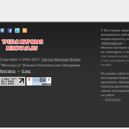
© Все права защ
материалов сайта
индексируется, н
mirovaja.ru
«
» !
Мнения авторов 
не совпадать с п
Настоящий ресурс
Copyrights © 2003-2017.
Третья Мировая Война
У нас последние н
онлайн.
"Mirovaja.ru" Военно-Политическое Обозрение
Контакты
О нас
На нашем сайте 
последние новост
прочитать свежие
новости дагестана
самые последние 
на сайте.
Контакты