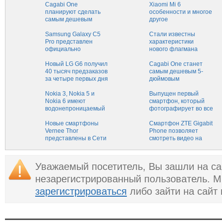
Cagabi One
Xiaomi Mi 6
планируют сделать
особенности и многое
самым дешевым
другое
смартфоном
Samsung Galaxy C5
Стали известны
Pro представлен
характеристики
официально
нового флагмана
Nokia
Новый LG G6 получил
Cagabi One станет
40 тысяч предзаказов
самым дешевым 5-
за четыре первых дня
дюймовым
смартфоном
Nokia 3, Nokia 5 и
Выпущен первый
Nokia 6 имеют
смартфон, который
водонепроницаемый
фотографирует во все
корпус
стороны сразу
Новые смартфоны
Смартфон ZTE Gigabit
Vernee Thor
Phone позволяет
представлены в Сети
смотреть видео на
360 градусов в
виртуальной
реальности
Уважаемый посетитель, Вы зашли на са
незарегистрированный пользователь. 
зарегистрироваться
либо зайти на сайт