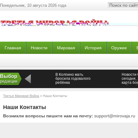
Понедельник, 10 августа 2026 года
Главная
Новости
Мировая
История
Оружие
В Колпино мать
Новости
Выбор
бросила годовалого
сегодня, 
редакции
ребёнка
карта бо
действий
сейчас, 
Сирии се
Третья Мировая Война
» Наши Контакты
августа 
Наши Контакты
Возникли вопросы пишите нам на почту:
support@mirovaja.ru