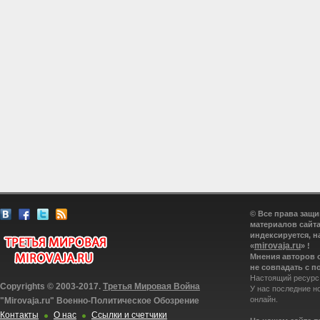
© Все права защ
материалов сайта
индексируется, н
mirovaja.ru
«
» !
Мнения авторов 
не совпадать с п
Настоящий ресурс
Copyrights © 2003-2017.
Третья Мировая Война
У нас последние н
онлайн.
"Mirovaja.ru" Военно-Политическое Обозрение
Контакты
О нас
Ссылки и счетчики