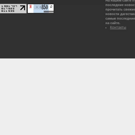
На нашем сайте 
последние новост
прочитать свежие
новости дагестана
самые последние 
на сайте.
Контакты