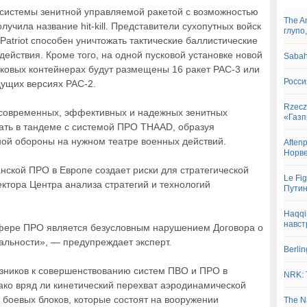
истемы зенитной управляемой ракетой с возможностью
The A
лучила название hit-kill. Представители сухопутных войск
глупо,
Patriot способен уничтожать тактические баллистические
ействия. Кроме того, на одной пусковой установке новой
Sabah
ковых контейнерах будут размещены 16 ракет PAC-3 или
Росс
ущих версиях PAC-2.
Rzecz
 современных, эффективных и надежных зенитных
«Газп
вать в тандеме с системой ПРО THAAD, образуя
ой обороны на нужном театре военных действий.
Aften
Норве
нской ПРО в Европе создает риски для стратегической
Le Fi
ектора Центра анализа стратегий и технологий
Пути
Haqqi
навст
сфере ПРО является безусловным нарушением Договора о
альности», — предупреждает эксперт.
Berli
зников к совершенствованию систем ПВО и ПРО в
NRK: 
ако вряд ли кинетический перехват аэродинамической
боевых блоков, которые состоят на вооружении
The N