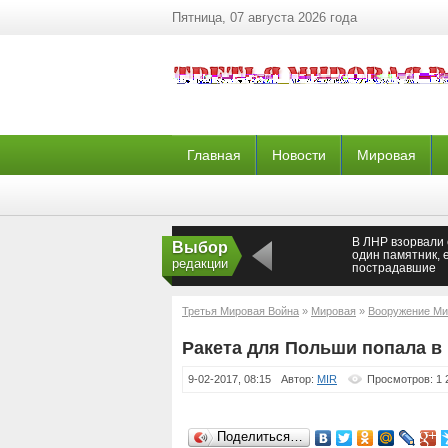
Пятница, 07 августа 2026 года
Главная
Новости
Мировая
В ЛНР взорвали
Выбор
один памятник, 
редакции
пострадавшие
Третья Мировая Война
»
Мировая
»
Вооружение Ми
Ракета для Польши попала в
9-02-2017, 08:15
Автор:
MIR
Просмотров: 1 
Поделиться…