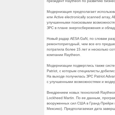
президент Raytheon по развитию бизнес
Модернизация предполагает использов
или Active electronically scanned array, 
улучшенными поисковыми возможностя
ЗРС в плане энергосбережения и обла
Новый радар AESA GaN, по словам раз
ремонтопригодный, чем все его предше
потратила более 15 лет и несколько со
компании Raytheon.
Модернизации подверглись также сист
Patriot, с которым специалисты добил
На выходе получилась ЗРС Patriot Advan
с улучшенными возможностями и модер
Внедрением новых технологий Raytheo
Lockheed Martin. По ее данным, прогр
вооруженных сил США в Гранд-Прейри (
Мексико). Предполагаемая дата заверш