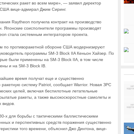
тических ракет во всем мире», — заявил директор
е США вице-адмирал Джим Сиринг.
пания Raytheon получила контракт на производство
млн. Японские соисполнители программы производят
eon стала системным интегратором проекта.
вом по противоракетной обороне США модернизируют
руководитель программы SM-3 Block IIA Кеньон Хайзер. По
орые были применены на SM-3 Block IIA, в том числе
ны и на SM-3 Block IB.
ижайшее время получат еще и существенно
акетную систему Patriot, сообщает Warrior. Новая ЗРС
ческих целей, включая беспилотные летательные
крылатые ракеты, а также высокоскоростные самолеты и
х видов.
980-х для борьбы с тактическими баллистическими
енных и перспективных средств поражения существенно
теристики того времени, объяснил Джо Динтона, вице-