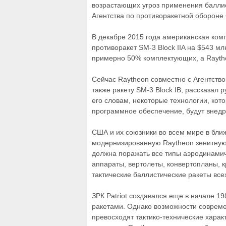
возрастающих угроз применения баллис
Агентства по противоракетной оборон
В декабре 2015 года американская ком
противоракет SM-3 Block IIA на $543 
примерно 50% комплектующих, а Rayth
Сейчас Raytheon совместно с Агентст
также ракету SM-3 Block IB, рассказал 
его словам, некоторые технологии, кот
программное обеспечение, будут внедре
США и их союзники во всем мире в бл
модернизированную Raytheon зенитную р
должна поражать все типы аэродинами
аппараты, вертолеты, конвертопланы, 
тактические баллистические ракеты все
ЗРК Patriot создавался еще в начале 1
ракетами. Однако возможности соврем
превосходят тактико-технические харак