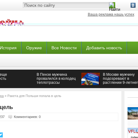
Ваша реклама нашь успех
История
Оружие
Все Новости
Добавить новость
 еще
В Пензе мужчина
В Москве мужчину
есть
провалился в колодец
подозревают в
теплотрассы
растлении 9-летнег
мальчика
ра
» Ракета для Польши попала в цель
 цель
237
Комментариев: 0