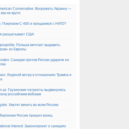
merican Conservative: Вооружать Украину —
 как ни крути
: Покупаем С-400 и прощаемся с НАТО?
ия расшатывает США
pospolita: Польша мечтает выдавить
ром» из Европы
posten: Санкции против России ударили по
гии
garo: Ледяной ветер в отношениях Трампа и
на
n.az: Грузинские патриоты выдвинулись
речу российским войскам
ngske: Хватит винить во всем Россию
Терпению России пришел конец
ational Interest: Законопроект о санкциях