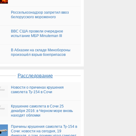
Россельхознадзор запретил ввоз
белорусского мороженого
ВВС США провели очередное
испытание МБР Minuteman III
В Абхазии на складе Минобороны
произошёл взрыв боеприпасов
Расследование
Новости о причинах крушения
самолета Ту-154 в Сочи
Крушение самолета в Сочи 25
декабря 2016: в Черном море вновь
находят обломки
Причины крушения самолета Ту-154 в
Сочи: новости на сегодня, 19
февраля, о том, почему упал самолет,