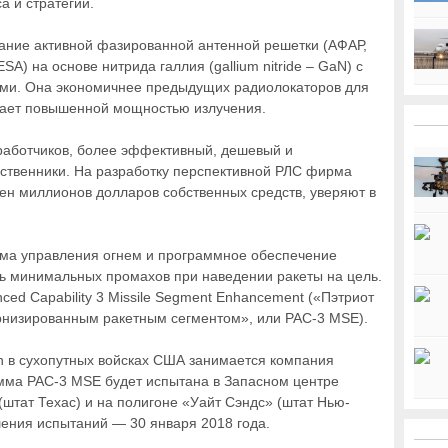
а и стратегии.
ание активной фазированной антенной решетки (АФАР,
AESA) на основе нитрида галлия (gallium nitride – GaN) с
ми. Она экономичнее предыдущих радиолокаторов для
дает повышенной мощностью излучения.
работчиков, более эффективный, дешевый и
ственники. На разработку перспективной РЛС фирма
тен миллионов долларов собственных средств, уверяют в
ема управления огнем и программное обеспечение
ись минимальных промахов при наведении ракеты на цель.
ced Capability 3 Missile Segment Enhancement («Пэтриот
низированным ракетным сегментом», или PAC-3 MSE).
n в сухопутных войсках США занимается компания
амма PAC-3 MSE будет испытана в Запасном центре
штат Техас) и на полигоне «Уайт Сэндс» (штат Нью-
ения испытаний — 30 января 2018 года.