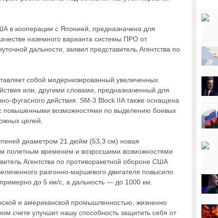
США в кооперации с Японией, предназначена для
 качестве наземного варианта системы ПРО от
уточной дальности, заявил представитель Агентства по
ставляет собой модернизированный увеличенных
ействия или, другими словами, предназначенный для
чно-фугасного действия. SM-3 Block IIA также оснащена
 с повышенными возможностями по выделению боевых
ложных целей.
тупеней диаметром 21 дюйм (53,3 см) новая
ым полетным временем и возросшими возможностями
авитель Агентства по противоракетной обороне США
величенного разгонно-маршевого двигателя повысило
примерно до 5 км/с, а дальность — до 1000 км.
онской и американской промышленностью, жизненно
ном счете улучшит нашу способность защитить себя от