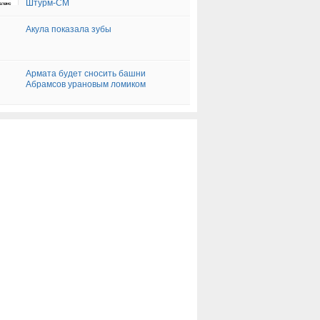
Штурм-СМ
Акула показала зубы
Армата будет сносить башни
Абрамсов урановым ломиком