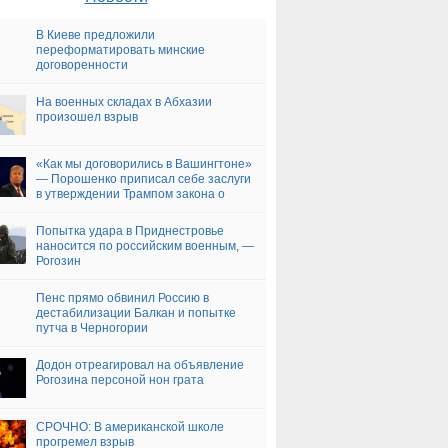
В Киеве предложили
переформатировать минские
договоренности
На военных складах в Абхазии
произошел взрыв
«Как мы договорились в Вашингтоне»
— Порошенко приписал себе заслуги
в утверждении Трампом закона о
санкциях
Попытка удара в Приднестровье
наносится по российским военным, —
Рогозин
Пенс прямо обвинил Россию в
дестабилизации Балкан и попытке
путча в Черногории
Додон отреагировал на объявление
Рогозина персоной нон грата
СРОЧНО: В американской школе
прогремел взрыв