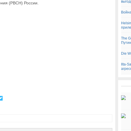
выгод
ения (РВСН) России.
Война
Helsi
приле
The G
Пути
Die W
Ilta-
агрес