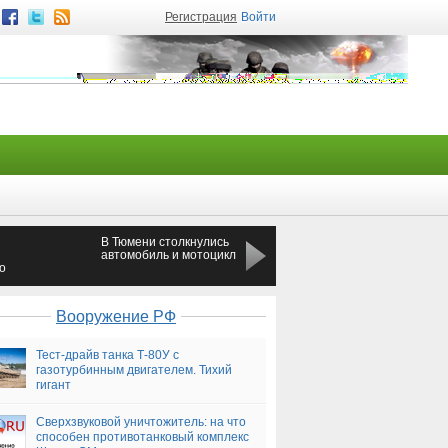
Регистрация
Войти
В Тюмени столкнулись
Напавшего в Москве н
автомобиль и мотоцикл
журналиста мужчину
о
подозревают в связях 
футбольными
фанатами
Вооружение РФ
Тест-драйв танка Т-80У с
газотурбинным двигателем. Тихий
гигант
Сверхзвуковой уничтожитель: на что
способен противотанковый комплекс