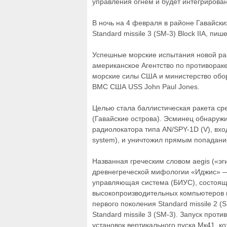
управления огнем и будет интегрирова
В ночь на 4 февраля в районе Гавайск
Standard missile 3 (SM-3) Block IIA, пиш
Успешные морские испытания новой ра
американское Агентство по противоракет
морские силы США и министерство обо
ВМС США USS John Paul Jones.
Целью стала баллистическая ракета ср
(Гавайские острова). Эсминец обнаруж
радиолокатора типа AN/SPY-1D (V), вхо
system), и уничтожил прямым попадани
Названная греческим словом aegis («э
древнегреческой мифологии «Иджис» 
управляющая система (БИУС), состояща
высокопроизводительных компьютеров и
первого поколения Standard missile 2 
Standard missile 3 (SM-3). Запуск про
установок вертикального пуска Мк41, 