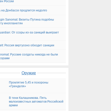
ен России
 на Донбассе продлится недолго
ngin Sanomat: Визиты Путина подобны
ту инопланетян
uardian: От ссоры из-за санкций выиграет
н
elt: Россия виртуозно обходит санкции
Sanomat: Русские солдаты никогда не были
сорами
Оружие
Проклятие 5,45 и похороны
«Гренделя»
В тени Калашникова. Пять
малоизвестных автоматов Российской
армии