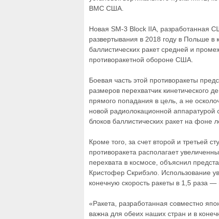
ВМС США.
Новая SM-3 Block IIA, разработанная 
развертывания в 2018 году в Польше в
баллистических ракет средней и промеж
противоракетной обороне США.
Боевая часть этой противоракеты пред
размеров перехватчик кинетического д
прямого попадания в цель, а не осколо
новой радиолокационной аппаратурой
блоков баллистических ракет на фоне 
Кроме того, за счет второй и третьей с
противоракета располагает увеличенн
перехвата в космосе, объяснил предст
Кристофер Скрибэло. Использование у
конечную скорость ракеты в 1,5 раза — 
«Ракета, разработанная совместно яп
важна для обеих наших стран и в конеч