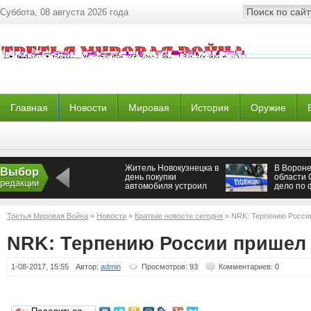
Суббота, 08 августа 2026 года
Главная
Новости
Мировая
История
Оружие
Житель Новокузнецка в
В Ворон
Выбор
день покупки
области 
редакции
автомобиля устроил
дело по 
два ДТП
двух раб
Третья Мировая Война
»
Новости
»
Краткие новости сегодня
» NRK: Терпению Росси
NRK: Терпению России пришел
1-08-2017, 15:55
Автор:
admin
Просмотров: 93
Комментариев: 0