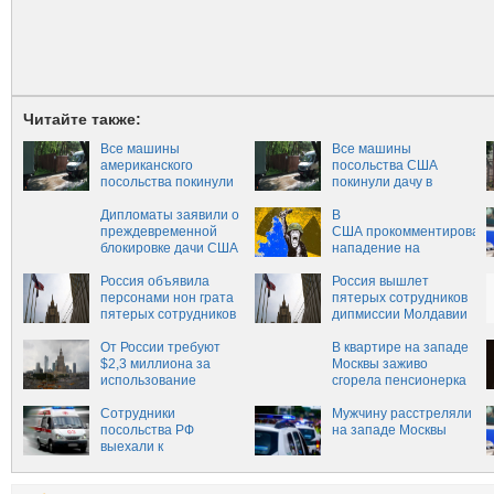
Читайте также:
Все машины
Все машины
американского
посольства США
посольства покинули
покинули дачу в
дачу в Серебряном
Серебряном Бору
Бору
Дипломаты заявили о
В
преждевременной
США прокомментировал
блокировке дачи США
нападение на
в Серебряном Бору
посольство в Киеве
Россия объявила
(+ФОТО)
Россия вышлет
персонами нон грата
пятерых сотрудников
пятерых сотрудников
дипмиссии Молдавии
посольства Молдавии
От России требуют
В квартире на западе
$2,3 миллиона за
Москвы заживо
использование
сгорела пенсионерка
здания в Варшаве
Сотрудники
Мужчину расстреляли
посольства РФ
на западе Москвы
выехали к
пострадавшим при
перелете в Бангкок