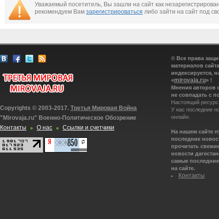
Уважаемый посетитель, Вы зашли на сайт как незарегистрирова
рекомендуем Вам
зарегистрироваться
либо зайти на сайт под св
© Все права защ
материалов сайта
индексируется, н
mirovaja.ru
«
» !
Мнения авторов 
не совпадать с п
Настоящий ресурс
Copyrights © 2003-2017.
Третья Мировая Война
У нас последние н
онлайн.
"Mirovaja.ru" Военно-Политическое Обозрение
Контакты
О нас
Ссылки и счетчики
На нашем сайте 
последние новост
прочитать свежие
новости дагестана
самые последние 
на сайте.
Контакты