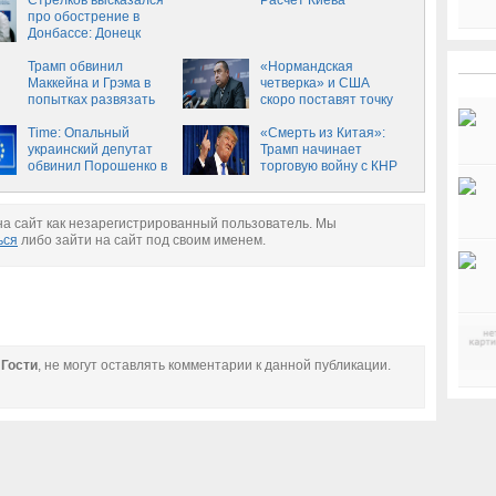
новости в Украине на
Стрелков высказался
Расчет Киева
сегодня, 3 февраля
про обострение в
Донбассе: Донецк
может быть взят
Трамп обвинил
«Нормандская
Маккейна и Грэма в
четверка» и США
попытках развязать
скоро поставят точку
Третью мировую войну
на Донбассе
Time: Опальный
«Смерть из Китая»:
украинский депутат
Трамп начинает
обвинил Порошенко в
торговую войну с КНР
откатах с госкомпаний
а сайт как незарегистрированный пользователь. Мы
ься
либо зайти на сайт под своим именем.
е
Гости
, не могут оставлять комментарии к данной публикации.