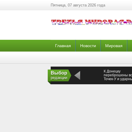
Пятница, 07 августа 2026 года
Главная
Новости
Мировая
К Донецку
Выбор
переброшены в
редакции
Точек-У и ударн
группировки нац