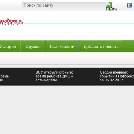
История
Оружие
Все Новости
Добавить новость
ВСУ открыли огонь во
Сводка военных
осемь
время ремонта ДФС –
событий в Новорос
ые
есть жертвы
за 05.02.2017
истов