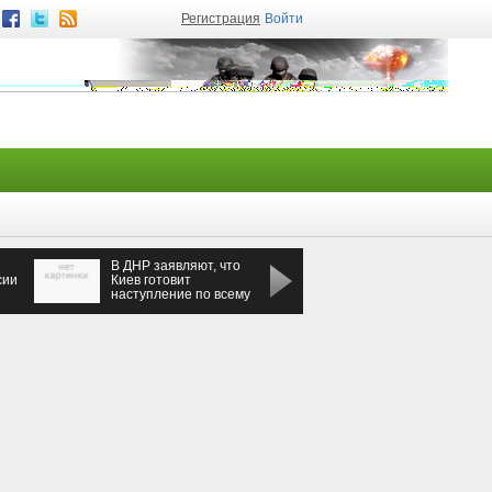
Регистрация
Войти
В ДНР заявляют, что
Новости Сирии
сии
Киев готовит
06.02.2017 Самолеты
наступление по всему
Турции по ошибке
фронту в Донбассе
ударили по ССА в
Алеппо