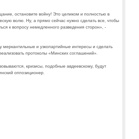
щание, остановите войну! Это целиком и полностью в
скую волю. Ну, а прямо сейчас нужно сделать все, чтобы
ься к вопросу немедленного разведения сторон», -
ну меркантильные и узкопартийные интересы и сделать
 реализовать протоколы «Минских соглашений».
овываются, кризисы, подобные авдеевскому, будут
аинский оппозиционер.