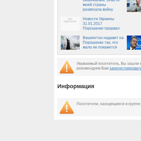
верующие солдаты
Вишневский: Власть
ВСУ должны бомбить
моей страны
донецких безбожников
развязала войну
против Украины
Новости Украины
31.01.2017
Порошенко прервал
визит в Германию из-
за ситуации в
Вашингтон надавит на
Авдеевке
Порошенко так, что
мало не покажется
Уважаемый посетитель, Вы зашли н
рекомендуем Вам
зарегистрироват
Информация
Посетители, находящиеся в групп