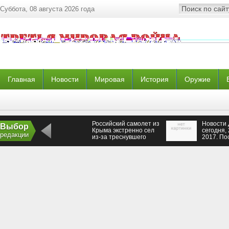
Суббота, 08 августа 2026 года
Главная
Новости
Мировая
История
Оружие
Российский самолет из
Новости 
Выбор
Крыма экстренно сел
сегодня,
редакции
из-за треснувшего
2017. По
стекла
новости 
сейчас