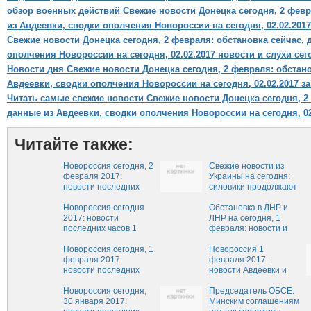
обзор военных действий Свежие новости Донецка сегодня, 2 февр
из Авдеевки, сводки ополчения Новороссии на сегодня, 02.02.2017
Свежие новости Донецка сегодня, 2 февраля: обстановка сейчас, 
ополчения Новороссии на сегодня, 02.02.2017 новости и слухи сег
Новости дня Свежие новости Донецка сегодня, 2 февраля: обстано
Авдеевки, сводки ополчения Новороссии на сегодня, 02.02.2017 за
Читать самые свежие новости Свежие новости Донецка сегодня, 2
данные из Авдеевки, сводки ополчения Новороссии на сегодня, 02
Читайте также:
Новороссия сегодня, 2
Свежие новости из
февраля 2017:
Украины на сегодня:
новости последних
силовики продолжают
часов, ситуация в ДНР
стрелять по Донецку
и ЛНР на сегодня,
Новороссия сегодня
Обстановка в ДНР и
02.02.2017, новости
2017: новости
ЛНР на сегодня, 1
Донецка и Авдеевки
последних часов 1
февраля: новости и
сегодня, 2 февраля,
февраля, ситуация в
сводки ополчения
сводки ополчения
Авдеевке и Макеевки,
Новороссия сегодня, 1
Новороссии, ситуация
Новороссия 1
Новороссии
новости Донецка на
февраля 2017:
в Донецке сейчас,
февраля 2017:
сегодня, 01.02.2017
новости последних
01.02.2017
новости Авдеевки и
часов, ситуация в ДНР
Макеевки, сводки
и ЛНР на сегодня,
Новороссия сегодня,
ополчения
Председатель ОБСЕ:
01.02.2017, новости
30 января 2017:
Новороссии,
Минским соглашениям