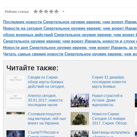
<
Рейтинг статьи:
Последние новости Смертельное оружие евреев: чем воюет Израи
Новости на сегодня Смертельное оружие евреев: чем воюет Израи
обзор военных действий Смертельное оружие евреев: чем воюет 
Смертельное оружие евреев: чем воюет Израиль новости и слухи 
Новости дня Смертельное оружие евреев: чем воюет Израиль за п
Читать самые свежие новости Смертельное оружие евреев: чем в
Читайте также:
Сводки из Сирии:
Сирия 31 декабря,
обзор карты боевых
последние новости:
действий на сегодня,
карта боевых
31 января
действий, новости
Алеппо сегодня,
последнего часа из
Накал страстей в
30.01.2017: новости
Сирии от 31.01.2017,
Астане. Даже
последних часов
Сирия-Россия,
журналисты
новости сегодня
подрались
Соловьев пошутил
Новости Сирии.
над матерью, чей сын
Сегодня 14 января
воюет на Украине
2017. Сирия. Обзор:
последние новости на
Съели?! Россия и
сегодня
Британцы испугались