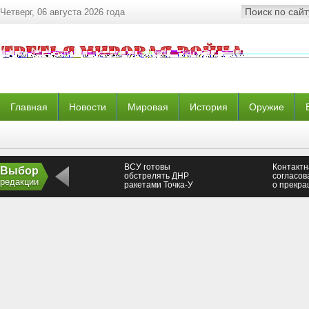
Четверг, 06 августа 2026 года
Главная
Новости
Мировая
История
Оружие
ВСУ готовы
Контактн
Выбор
обстрелять ДНР
согласов
редакции
ракетами Точка-У
о прекра
Донбасс