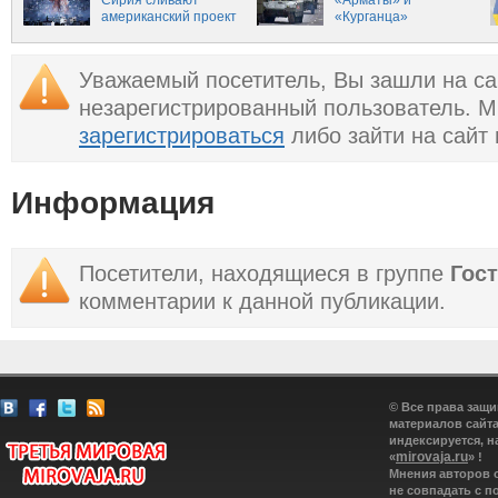
Сирия сливают
«Арматы» и
американский проект
«Курганца»
Уважаемый посетитель, Вы зашли на са
незарегистрированный пользователь. 
зарегистрироваться
либо зайти на сайт
Информация
Посетители, находящиеся в группе
Гос
комментарии к данной публикации.
© Все права защ
материалов сайта
индексируется, н
mirovaja.ru
«
» !
Мнения авторов 
не совпадать с п