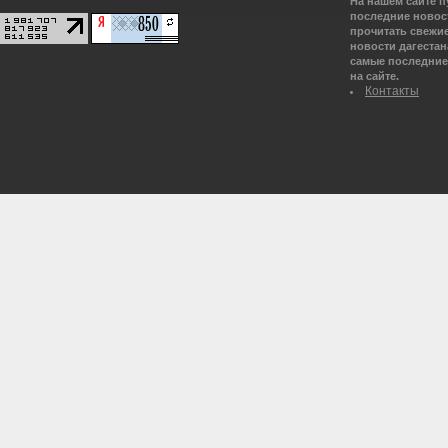
На нашем сайте 
последние новост
прочитать свежие
новости дагестана
самые последние 
на сайте.
Контакты