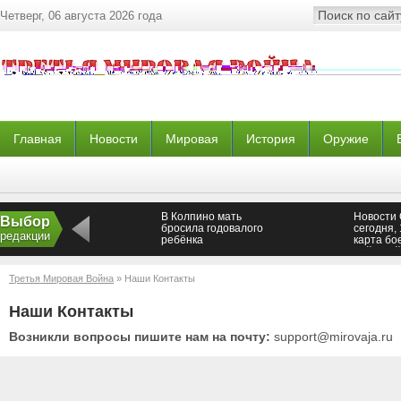
Четверг, 06 августа 2026 года
Главная
Новости
Мировая
История
Оружие
В Колпино мать
Новости
Выбор
бросила годовалого
сегодня, 
редакции
ребёнка
карта бо
действий
сейчас, 
Сирии се
Третья Мировая Война
» Наши Контакты
августа 
Наши Контакты
Возникли вопросы пишите нам на почту:
support@mirovaja.ru