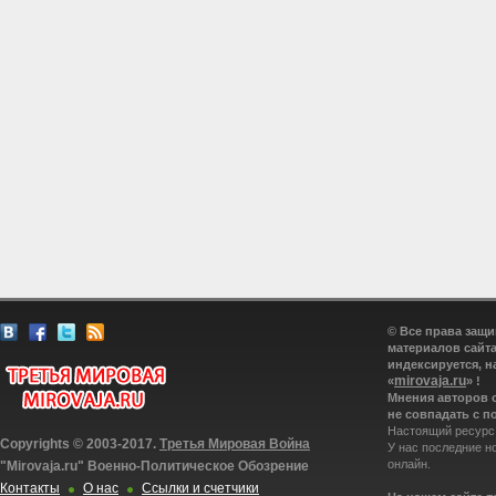
© Все права защ
материалов сайта
индексируется, н
mirovaja.ru
«
» !
Мнения авторов 
не совпадать с п
Настоящий ресурс
Copyrights © 2003-2017.
Третья Мировая Война
У нас последние н
онлайн.
"Mirovaja.ru" Военно-Политическое Обозрение
Контакты
О нас
Ссылки и счетчики