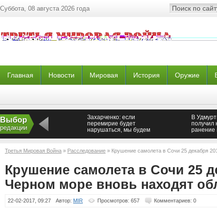
Суббота, 08 августа 2026 года
Главная
Новости
Мировая
История
Оружие
Захарченко: если
В Удмурт
Выбор
перемирие будет
получил 
редакции
нарушаться, мы будем
ранение 
отвечать
Третья Мировая Война
»
Расследование
» Крушение самолета в Сочи 25 декабря 20
обломки
Крушение самолета в Сочи 25 д
Черном море вновь находят об
22-02-2017, 09:27
Автор:
MIR
Просмотров: 657
Комментариев: 0