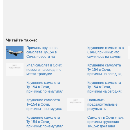
Читайте также:
Причины крушения
Крушение самолета в
самолета Ту-154 в
Сочи, причины: что
Сочи: новости на
случилось на самом
сегодня, 19 февраля,
деле
о том, почему упал
Упал самолет в Сочи:
Крушение самолета
самолет, версии
новости на сегодня с
Ту-154 в Сочи,
места трагедии
причины на сегодня,
что говорят: почему
Крушение самолета
все-таки упал
Крушение самолета
Ту-154 в Сочи,
самолет, что
Ту-154 в Сочи,
причины: почему упал
случилось на самом
причины на сегодня:
самолет, правда о
деле
почему все-таки упал
том, что случилось на
Крушение самолета
самолет, что
Появились
самом деле, версии
Ту-154 в Сочи,
случилось на самом
предварительные
причины: почему упал
деле, версии
результаты
самолет, что
расследования
случилось на самом
Крушение самолета
катастрофы Ту-154
Самолет в Сочи упал,
деле, версии
Ту-154 в Сочи,
под Сочи
причины крушения
причины: почему упал
Ту-154: доказана