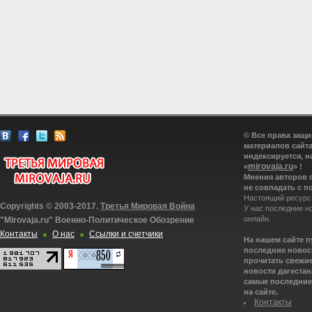
© Все права защ
материалов сайта
индексируется, н
mirovaja.ru
«
» !
Мнения авторов 
не совпадать с п
Настоящий ресурс
Copyrights © 2003-2017.
Третья Мировая Война
У нас последние н
онлайн.
"Mirovaja.ru" Военно-Политическое Обозрение
Контакты
О нас
Ссылки и счетчики
На нашем сайте 
последние новост
прочитать свежие
новости дагестана
самые последние 
на сайте.
Контакты