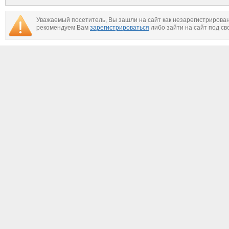
самолет, правда о
возможность теракта
том, что случилось на
самом деле, версии
Уважаемый посетитель, Вы зашли на сайт как незарегистрирова
рекомендуем Вам
зарегистрироваться
либо зайти на сайт под св