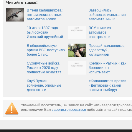
Читайте также:
В тени Калашникова:
Завершились
пять малоизвестных
войсковые испытания
автоматов Армии
автомата АК-12
России (ФОТО)
10 июня 1807 года
ВСУшники из
был основан
автоматов
Ижевский оружейный
расстреляли
завод
фонарики,
В общевойсковую
запущенные в память
Прощай, калашников,
армию ВВО поступило
о погибших детях в
здравствуй,
более 1 тыс.
Донецке
калашников
комплектов «Ратник»
Сухопутные войска
Крепкий «Ратник»: как
России к 2020 году
бронежилет
полностью оснастят
испытывают
экипировкой «Ратник»
на прочность (ВИДЕО)
Клуб Вулкан:
«Калашников» против
волнение, огромные
«Дегтярева»: какой
джекпоты и
автомат выберут
адреналин
главным для армии
РФ?
Уважаемый посетитель, Вы зашли на сайт как незарегистрирова
рекомендуем Вам
зарегистрироваться
либо зайти на сайт под св