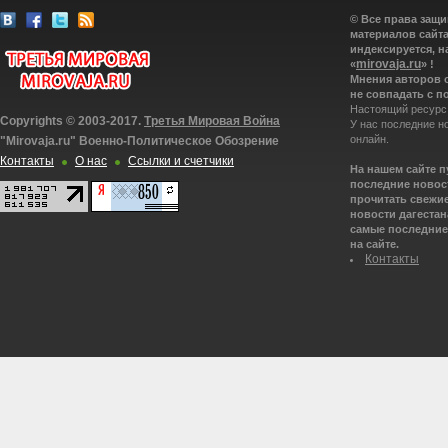
© Все права защ
материалов сайта
индексируется, н
mirovaja.ru
«
» !
Мнения авторов 
не совпадать с п
Настоящий ресурс
Copyrights © 2003-2017.
Третья Мировая Война
У нас последние н
онлайн.
"Mirovaja.ru" Военно-Политическое Обозрение
Контакты
О нас
Ссылки и счетчики
На нашем сайте 
последние новост
прочитать свежие
новости дагестана
самые последние 
на сайте.
Контакты