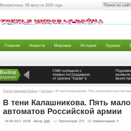
Воскресенье, 09 августа 2026 года
Главная
Новости
Мировая
История
Оружие
СМИ сообщили о
Подземн
Выбор
первых пострадавших
размыли 
редакции
от урагана "Харви" в
музея пр
Техасе
Новосиб
Третья Мировая Война
»
Оружие
» В тени Калашникова. Пять малоизвестных автом
В тени Калашникова. Пять мал
автоматов Российской армии
24-06-2017, 19:35
Автор:
MIR
Просмотров: 272
Комментариев: 0