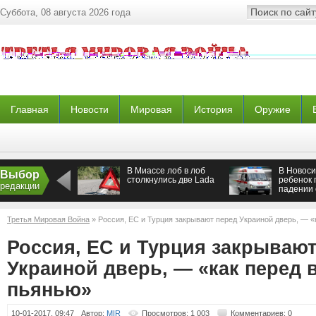
Суббота, 08 августа 2026 года
Главная
Новости
Мировая
История
Оружие
В Миассе лоб в лоб
В Новоси
Выбор
столкнулись две Lada
ребенок 
редакции
падении 
Третья Мировая Война
» Россия, ЕС и Турция закрывают перед Украиной дверь, — «
Россия, ЕС и Турция закрывают
Украиной дверь, — «как перед 
пьянью»
10-01-2017, 09:47
Автор:
MIR
Просмотров: 1 003
Комментариев: 0