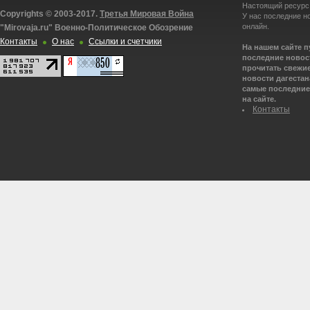
Настоящий ресурс
Copyrights © 2003-2017.
Третья Мировая Война
У нас последние н
онлайн.
"Mirovaja.ru" Военно-Политическое Обозрение
Контакты
О нас
Ссылки и счетчики
На нашем сайте 
последние новост
прочитать свежие
новости дагестана
самые последние 
на сайте.
Контакты