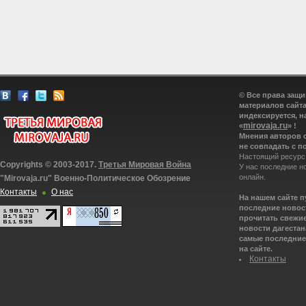
© Все права защ
материалов сайта
индексируется, н
mirovaja.ru
«
» !
Мнения авторов 
не совпадать с п
Настоящий ресурс
Copyrights © 2003-2017.
Третья Мировая Война
У нас последние н
онлайн.
"Mirovaja.ru" Военно-Политическое Обозрение
Контакты
О нас
На нашем сайте 
последние новост
прочитать свежие
новости дагестана
самые последние 
на сайте.
Контакты