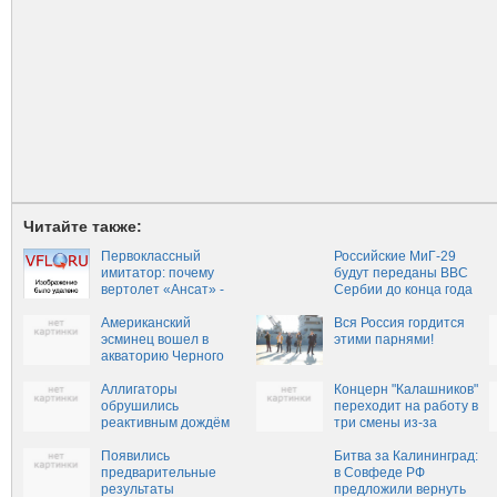
Читайте также:
Первоклассный
Российские МиГ-29
имитатор: почему
будут переданы ВВС
вертолет «Ансат» -
Сербии до конца года
лучший
Американский
Вся Россия гордится
эсминец вошел в
этими парнями!
акваторию Черного
моря
Аллигаторы
Концерн "Калашников"
обрушились
переходит на работу в
реактивным дождём
три смены из-за
на врага
увеличения
Появились
экспортных заказов
Битва за Калининград:
предварительные
в Совфеде РФ
результаты
предложили вернуть