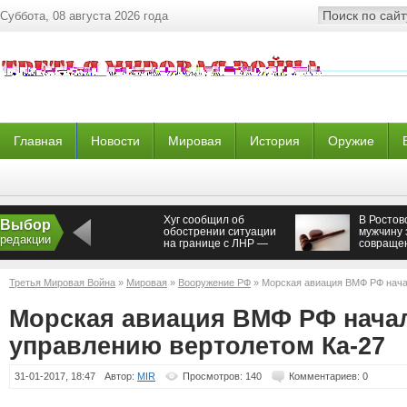
Суббота, 08 августа 2026 года
Главная
Новости
Мировая
История
Оружие
Хуг сообщил об
В Ростов
Выбор
обострении ситуации
мужчину 
редакции
на границе с ЛНР —
совраще
Новороссия
класса
Третья Мировая Война
»
Мировая
»
Вооружение РФ
» Морская авиация ВМФ РФ нача
вертолетом Ка-27
Морская авиация ВМФ РФ начал
управлению вертолетом Ка-27
31-01-2017, 18:47
Автор:
MIR
Просмотров: 140
Комментариев: 0