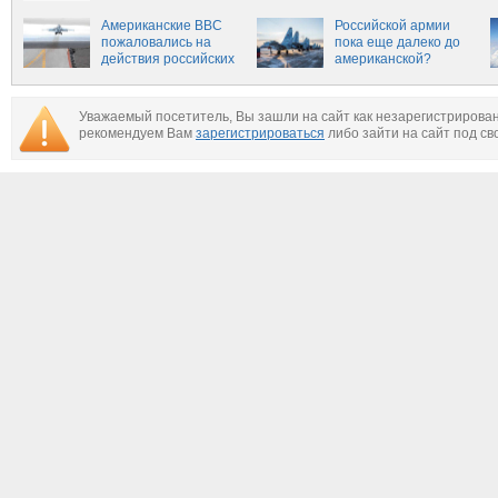
расследования
Вильнюсский край
катастрофы Ту-154
Американские ВВС
России
Российской армии
под Сочи
пожаловались на
пока еще далеко до
действия российских
американской?
пилотов в Сирии
Уважаемый посетитель, Вы зашли на сайт как незарегистрирова
рекомендуем Вам
зарегистрироваться
либо зайти на сайт под св