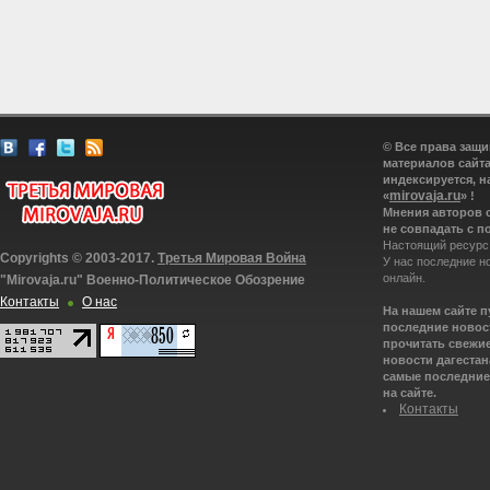
© Все права защ
материалов сайта
индексируется, н
mirovaja.ru
«
» !
Мнения авторов 
не совпадать с п
Настоящий ресурс
Copyrights © 2003-2017.
Третья Мировая Война
У нас последние н
онлайн.
"Mirovaja.ru" Военно-Политическое Обозрение
Контакты
О нас
На нашем сайте 
последние новост
прочитать свежие
новости дагестана
самые последние 
на сайте.
Контакты