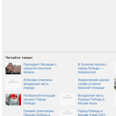
Читайте также:
Президент Молдовы с
В Луганске прошел
супругой посетили
парад Победы —
Кремль
Новороссия
В Москве отменена
Жириновский сделал
воздушная часть
селфи на фоне
парада
Красной площади
На Красной площади
Воздушная часть
прошел Парад
Парада Победы в
Победы
Москве была
отменена 9 мая 2017
Прямая трансляция
года
Парад Победы в
Парада Победы в
Москве 9 мая 2017: