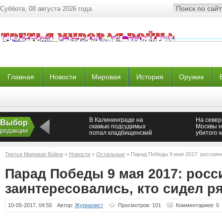
Суббота, 08 августа 2026 года
Главная
Новости
Мировая
История
Оружие
В Калининграде на
На север
Выбор
скамью подсудимых
Москвы н
редакции
попал кладбищенский
убитого 
вор-педофил
Третья Мировая Война
»
Новости
»
Остальные
» Парад Победы 9 мая 2017: россияне
Путиным
Парад Победы 9 мая 2017: росс
заинтересовались, кто сидел р
10-05-2017, 04:55
Автор:
Журналист
Просмотров: 101
Комментариев: 0