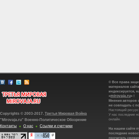
© Все права защ
материалов сайта
индексируется, н
mirovaja.ru
«
» !
Мнения авторов 
не совпадать с п
Настоящий ресурс
Copyrights © 2003-2017.
Третья Мировая Война
У нас последние н
онлайн.
"Mirovaja.ru" Военно-Политическое Обозрение
Контакты
О нас
Ссылки и счетчики
На нашем сайте 
последние новост
прочитать свежие