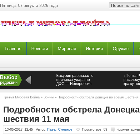
Пятница, 07 августа 2026 года
Главная
Новости
Мировая
История
Оружие
Басурин рассказал о
«Почта Р
Выбор
причинах удара по
расследу
редакции
ДФС — Новороссия
кражу по
Ростовск
Третья Мировая Война
»
Войны
» Подробности обстрела Донецка во время шествия 
Подробности обстрела Донецка
шествия 11 мая
13-05-2017, 12:45
Автор:
Павел Смернов
Просмотров: 89
Комментариев