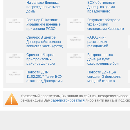
На западе Донецка
ВСУ обстреляли
повреждено четыре
Донецк во время
дома
праздничного
шествия в честь 3-
Военкор Е. Катина:
летия референдума
Результат обстрела
Украинские военные
украинскими
применили РСЗО
силовиками Киевского
"Ураган" на юге ДНР
района Донецка
Срочно: В центре
(видео)
«АТОшник»
Донецка обстреляна
расстрелял
воинская часть (фото)
гражданский
автомобиль
Срочно: обстрел
на блокпосту
В окрестностях
прифронтовых
и был сбит (ВИДЕО)
Донецка идут
районов Донецка
ожесточенные бои
(ВИДЕО)
(ВИДЕО)
Новости ДНР
Новости Донецка
11.02.2017 Танки ВСУ
сегодня, 3 февраля:
стоят под Донецком и
мощный взрыв в
Горловкой
центре, страшные
обстрелы города не
прекращаются
Уважаемый посетитель, Вы зашли на сайт как незарегистрирова
рекомендуем Вам
зарегистрироваться
либо зайти на сайт под св