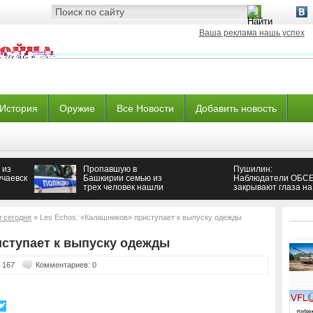
Ваша реклама нашь успех
История
Оружие
Все Новости
Добавить новость
 из
Пропавшую в
Пушилин:
учаевск
Башкирии семью из
Наблюдатели ОБС
трех человек нашли
закрывают глаза на
погибшими
нарушения со стор
Украины —
Новороссия
и сегодня
» Les Echos: «Калашников» приступает к выпуску одежды
иступает к выпуску одежды
 167
Комментариев: 0