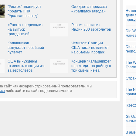
американского
"Ростех" планирует
Ожидается продажа
Немец
продать НПК
«Уралвагонзавода»
делу 
"Уралвагонзавод"
проку
«Ростех» переходит
Россия поставит
на выпуск
Индии 200 вертолетов
Die W
гражданской
манев
продукции
Калашников
Чемизов: Санкции
Diena
выпускает новейший
США никак не влияют
геопо
пулемёт
на объемы продаж
Рособоронэкспорта
США вынуждены
Концерн "Калашников"
The W
отменять санкции из-
переходит на работу в
Трамп
за вертолетов
три смены из-за
увеличения
Стран
экспортных заказов
а сайт как незарегистрированный пользователь. Мы
The N
ься
либо зайти на сайт под своим именем.
прави
Rzecz
Gli O
вызыв
В аме