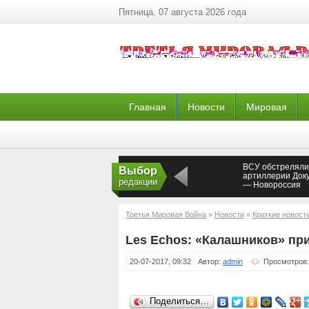
Пятница, 07 августа 2026 года
Главная
Новости
Мировая
ВСУ обстреляли
Выбор
артиллерии Док
редакции
— Новороссия
Третья Мировая Война
»
Новости
»
Краткие новост
Les Echos: «Калашников» пр
20-07-2017, 09:32
Автор:
admin
Просмотров:
Поделиться…