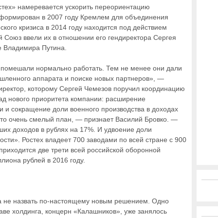
тех» намеревается ускорить переориентацию
 сформирован в 2007 году Кремлем для объединения
нского кризиса в 2014 году находится под действием
 Союз ввели их в отношении его гендиректора Сергея
е Владимира Путина.
 помешали нормально работать. Тем не менее они дали
шленного аппарата и поиске новых партнеров», —
иректор, которому Сергей Чемезов поручил координацию
ад нового приоритета компании: расширение
и и сокращение доли военного производства в доходах
Это очень смелый план, — признает Василий Бровко. —
ших доходов в рублях на 17%. И удвоение доли
ости». Ростех владеет 700 заводами по всей стране с 900
приходится две трети всей российской оборонной
лиона рублей в 2016 году.
ра не назвать по-настоящему новым решением. Одно
аве холдинга, концерн «Калашников», уже занялось