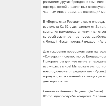
развитием других брендов, в том числе 
одежды, ножей и различных аксессуаров
частным инвесторам, а в настоящий мо
В «Вертолетах России» в свою очередь
вертолета Ка-62 с двигателем от Safran
компания намеревается уступить четве
который выступает партнером арабских
с Renault-Nissan, который владеет «Ав
Для ускорения переориентации на граж
«Конверсия» совместно со Внешэкономб
Приоритетом для нее являете передач
из лучших в мире! Мы можем экспортир
нового дочернего предприятия «Русин
городов», от указателей на улицах до 
для корпорации.
Бенжамен Кенель (Benjamin Qu?nelle)
Фото: пресс-служба концерна "Калашн