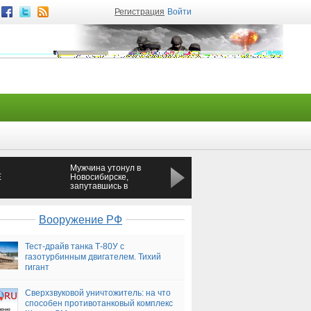
Регистрация
Войти
Мужчина утонул в
В Красноярском крае
Е
Новосибирске,
вследствие ДТП один
запутавшись в
ребенок погиб, двое
оны
водорослях
получили ранения
Вооружение РФ
Тест-драйв танка Т-80У с
газотурбинным двигателем. Тихий
гигант
Сверхзвуковой уничтожитель: на что
способен противотанковый комплекс