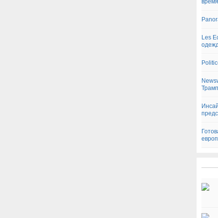
время
Panor
Les E
одеж
Polit
Newsw
Трам
Инсай
предс
Готов
евро