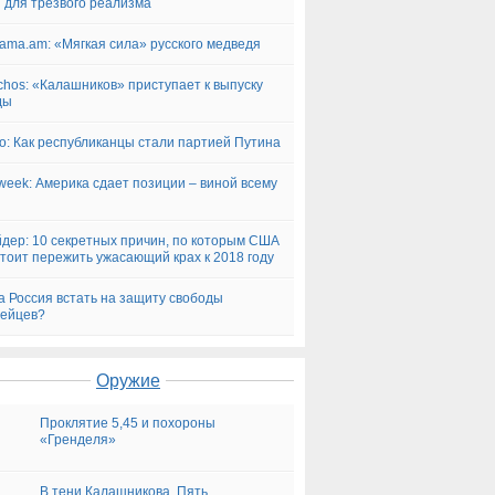
 для трезвого реализма
ama.am: «Мягкая сила» русского медведя
chos: «Калашников» приступает к выпуску
ды
ico: Как республиканцы стали партией Путина
eek: Америка сдает позиции – виной всему
п
дер: 10 секретных причин, по которым США
тоит пережить ужасающий крах к 2018 году
а Россия встать на защиту свободы
пейцев?
Оружие
Проклятие 5,45 и похороны
«Гренделя»
В тени Калашникова. Пять