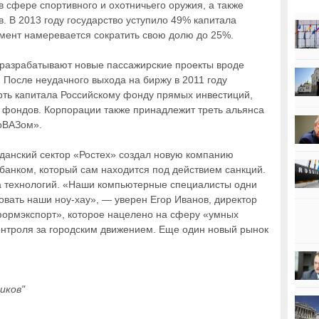
в сфере спортивного и охотничьего оружия, а также
. В 2013 году государство уступило 49% капитала
мент намеревается сократить свою долю до 25%.
 разрабатывают новые пассажирские проекты вроде
. После неудачного выхода на биржу в 2011 году
рть капитала Российскому фонду прямых инвестиций,
 фондов. Корпорации также принадлежит треть альянса
тоВАЗом».
данский сектор «Ростех» создал новую компанию
анком, который сам находится под действием санкций.
а технологий. «Наши компьютерные специалисты одни
овать наши ноу-хау», — уверен Егор Иванов, директор
формэкспорт», которое нацелено на сферу «умных
контроля за городским движением. Еще один новый рынок
иков"