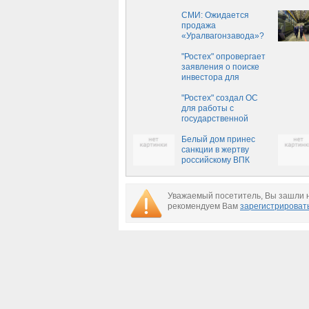
чем до санкций
СМИ: Ожидается
продажа
«Уралвагонзавода»?
"Ростех" опровергает
заявления о поиске
инвестора для
"Уралвагонзавода"
"Ростех" создал ОС
для работы с
государственной
тайной
Белый дом принес
санкции в жертву
российскому ВПК
Уважаемый посетитель, Вы зашли н
рекомендуем Вам
зарегистрироват