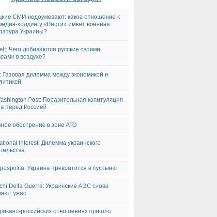
кие СМИ недоумевают: какое отношение к
медиа-холдингу «Вести» имеет военная
ратура Украины?
elt: Чего добиваются русские своими
рами в воздухе?
: Газовая дилемма между экономикой и
литикой
ashington Post: Поразительная капитуляция
а перед Россией
ное обострение в зоне АТО
ational Interest: Дилемма украинского
тельства
pospolita: Украина превратится в пустыню
cchi Della Guerra: Украинские АЭС снова
ают ужас
рикано-российских отношениях пришло