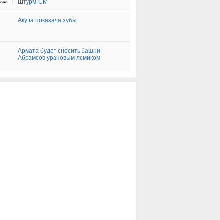
Штурм-СМ
Акула показала зубы
Армата будет сносить башни
Абрамсов урановым ломиком