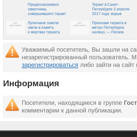
Санкт-Петербурге
Петербурге (ВИДЕО)
(+ФОТО)
Предполагаемого
Теракт в Санкт-
смертника,
Петербурге 3 апреля
совершившего теракт
2017 года: взрыв
в подземке, опознали
бомбы в метро
Луганчане зажгли
осуществил
Признаки теракта в
свечи в память
террорист-смертник
метро Петербурга
о жертвах теракта
налицо, — Песков
в метро Санкт-
Петербурга (ФОТО,
ВИДЕО)
Уважаемый посетитель, Вы зашли на са
незарегистрированный пользователь. 
зарегистрироваться
либо зайти на сайт
Информация
Посетители, находящиеся в группе
Гос
комментарии к данной публикации.