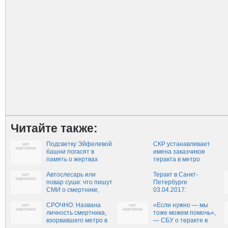
Читайте также:
Подсветку Эйфелевой
СКР устанавливает
башни погасят в
имена заказчиков
память о жертвах
теракта в метро
теракта
Петербурга
Автослесарь или
Теракт в Санкт-
повар суши: что пишут
Петербурге
СМИ о смертнике,
03.04.2017:
взорвавшем себя в
неожиданные детали
петербургском метро
СРОЧНО: Названа
из биографии
«Если нужно — мы
личность смертника,
смертника
тоже можем помочь»,
взорвавшего метро в
— СБУ о теракте в