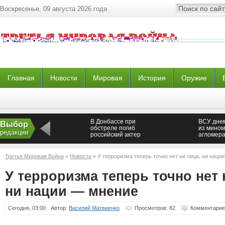
Воскресенье, 09 августа 2026 года
Главная
Новости
Мировая
История
Оружие
В Донбассе при
ВСУ дне
Выбор
обстреле погиб
из мином
редакции
российский актер
агломер
и пригор
Третья Мировая Война
»
Новости
» У терроризма теперь точно нет ни лица, ни наци
У терроризма теперь точно нет 
ни нации — мнение
Сегодня, 03:00
Автор:
Василий Матвиенко
Просмотров: 82
Комментарие