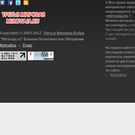
© Все права защ
материалов сайта
индексируется, н
mirovaja.ru
«
» !
Мнения авторов 
не совпадать с п
Настоящий ресурс
Copyrights © 2003-2017.
Третья Мировая Война
У нас последние н
онлайн.
"Mirovaja.ru" Военно-Политическое Обозрение
Контакты
О нас
На нашем сайте 
последние новост
прочитать свежие
новости дагестана
самые последние 
на сайте.
Контакты