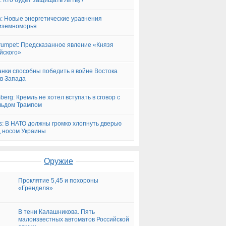
.lt: Кто будет защищать Литву?
n: Новые энергетические уравнения
иземноморья
rumpet: Предсказанное явление «Князя
йского»
анки способны победить в войне Востока
в Запада
berg: Кремль не хотел вступать в сговор с
льдом Трампом
s: В НАТО должны громко хлопнуть дверью
 носом Украины
Оружие
Проклятие 5,45 и похороны
«Гренделя»
В тени Калашникова. Пять
малоизвестных автоматов Российской