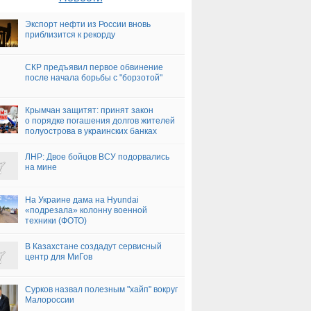
Экспорт нефти из России вновь
приблизится к рекорду
СКР предъявил первое обвинение
после начала борьбы с "борзотой"
Крымчан защитят: принят закон
о порядке погашения долгов жителей
полуострова в украинских банках
ЛНР: Двое бойцов ВСУ подорвались
на мине
На Украине дама на Hyundai
«подрезала» колонну военной
техники (ФОТО)
В Казахстане создадут сервисный
центр для МиГов
Сурков назвал полезным "хайп" вокруг
Малороссии