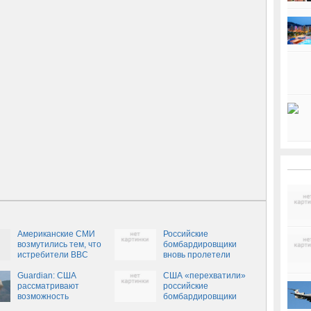
Американские СМИ
Российские
возмутились тем, что
бомбардировщики
истребители ВВС
вновь пролетели
США не поднимались
возле Аляски
для перехвата
Guardian: США
США «перехватили»
Ту-95МС
рассматривают
российские
возможность
бомбардировщики
перехвата ракет КНДР
у берегов