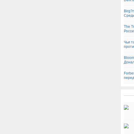
Delfi
Birg?
Сред
The T
Росси
Чьи т
проти
Bloom
Дона
Forbe
перед