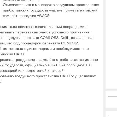
Отмечается, что в маневрах в воздушном пространстве
прибалтийских государств участие примет и натовский
самолёт-разведчик AWACS.
заниматься поисково-спасательными операциями с
батывать перехват самолётов условного противника.
 процедуры перехвата COMLOSS. Delfi , ссылаясь на
том, что под процедурой перехвата COMLOSS
том контакта с диспетчерами и необходимость его
 миссии НАТО.
перехвата гражданского самолёта отрабатывается именно
их государств, официально в НАТО не сообщают. На
вокацией или подготовкой к таковой.
рованию воздушного пространства НАТО осуществляют
в.