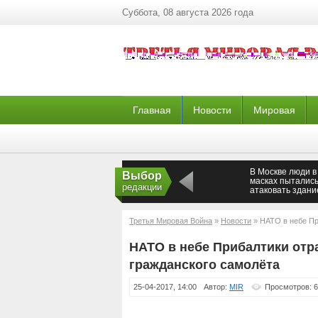
Суббота, 08 августа 2026 года
Главная
Новости
Мировая
В Москве люди в
Выбор
масках пыталис
редакции
атаковать здани
Роскомнадзора
Третья Мировая Война
»
Новости
» НАТО в небе Пр
самолёта
НАТО в небе Прибалтики отр
гражданского самолёта
25-04-2017, 14:00
Автор:
MIR
Просмотров: 