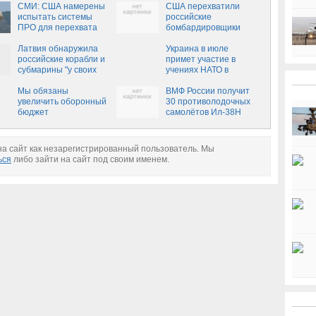
СМИ: США намерены
Аляски (+ВИДЕО)
США перехватили
испытать системы
российские
ПРО для перехвата
бомбардировщики
ракет КНДР
у берегов Аляски, —
Латвия обнаружила
СМИ
Украина в июле
российские корабли и
примет участие в
субмарины "у своих
учениях НАТО в
границ"
Грузии
Мы обязаны
ВМФ России получит
увеличить оборонный
30 противолодочных
бюджет
самолётов Ил-38Н
а сайт как незарегистрированный пользователь. Мы
ься
либо зайти на сайт под своим именем.