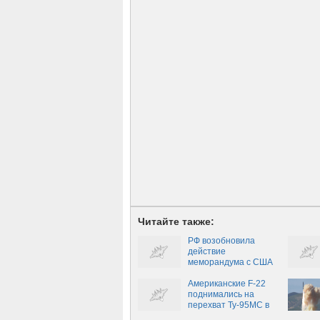
Читайте также:
РФ возобновила
действие
меморандума с США
по полётам в небе
Сирии
Американские F-22
поднимались на
перехват Ту-95МС в
районе Аляски