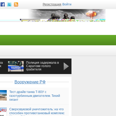
Регистрация
Войти
ра
Полиция задержала в
На Кузнецкой улице
х
Саратове голого
Санкт-Петербурга
грабителя
сгорела Toyota
сов
Вооружение РФ
Тест-драйв танка Т-80У с
газотурбинным двигателем. Тихий
гигант
Сверхзвуковой уничтожитель: на что
способен противотанковый комплекс