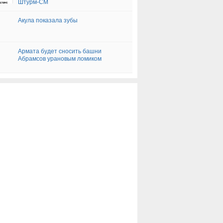
Штурм-СМ
Акула показала зубы
Армата будет сносить башни
Абрамсов урановым ломиком