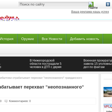
Ваша реклама нашь успех
История
Оружие
Все Новости
Добавить новость
В Нижегородской
Военная прокурату
ь
области пострадали 5
завела 15 уголовны
е
человек в ДТП с двумя
дел по фактам
авто
хищения боеприпа
в частях ВСУ —
Новороссия
ибалтики отрабатывает перехват "неопознанного" гражданского
абатывает перехват "неопознанного"
60
Комментариев: 0