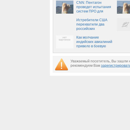
CNN: Пентагон
проведет испытания
систем ПРО для
перехвата ракет КНДР
Истребители США
перехватили два
российских
бомбардировщика у
берегов Аляски —
Как молчание
Новороссия
индийских авиалиний
привело в боевую
готовность Европу
(ФОТО, ВИДЕО)
Уважаемый посетитель, Вы зашли н
рекомендуем Вам
зарегистрироват