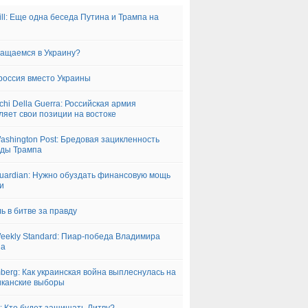
ill: Еще одна беседа Путина и Трампа на
ащаемся в Украину?
оссия вместо Украины
cchi Della Guerra: Российская армия
ляет свои позиции на востоке
ashington Post: Бредовая зацикленность
ды Трампа
uardian: Нужно обуздать финансовую мощь
и
ь в битве за правду
eekly Standard: Пиар-победа Владимира
на
berg: Как украинская война выплеснулась на
канские выборы