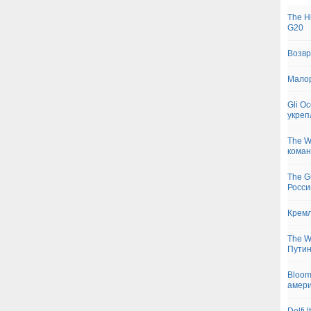
The H
G20
Возвр
Малор
Gli O
укреп
The W
коман
The G
Росси
Кремл
The W
Пути
Bloom
амери