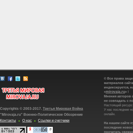
© Все права защ
материалов сайта
индексируется, н
mirovaja.ru
«
» !
Мнения авторов 
не совпадать с п
Настоящий ресурс
Copyrights © 2003-2017.
Третья Мировая Война
У нас последние н
онлайн.
"Mirovaja.ru" Военно-Политическое Обозрение
Контакты
О нас
Ссылки и счетчики
На нашем сайте 
последние новост
прочитать свежие