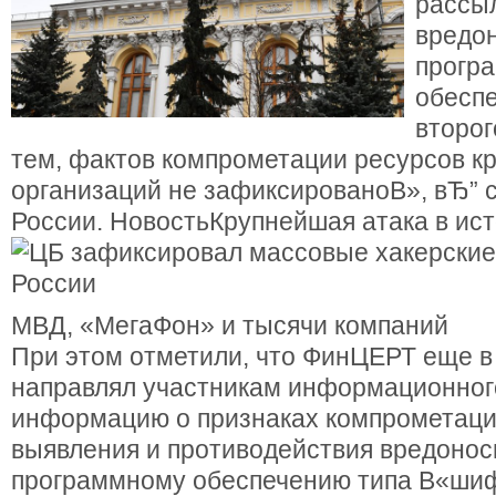
рассы
вредо
прогр
обеспе
второг
тем, фактов компрометации ресурсов к
организаций не зафиксированоВ», вЂ” с
России. Новость
Крупнейшая атака в ис
МВД, «МегаФон» и тысячи компаний
При этом отметили, что ФинЦЕРТ еще в
направлял участникам информационног
информацию о признаках компрометаци
выявления и противодействия вредоно
программному обеспечению типа В«ши