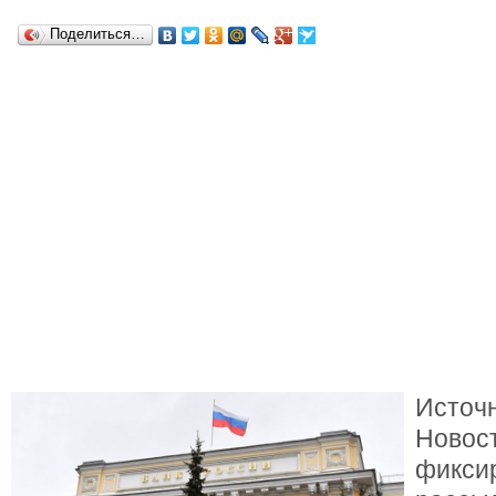
Поделиться…
Источ
Новос
фикси