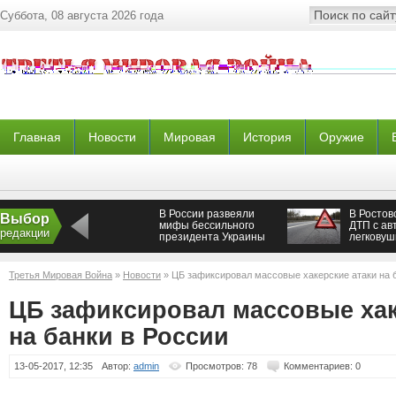
Суббота, 08 августа 2026 года
Главная
Новости
Мировая
История
Оружие
В России развеяли
В Ростов
Выбор
мифы бессильного
ДТП с ав
редакции
президента Украины
легковуш
пострада
человека
Третья Мировая Война
»
Новости
» ЦБ зафиксировал массовые хакерские атаки на 
ЦБ зафиксировал массовые хак
на банки в России
13-05-2017, 12:35
Автор:
admin
Просмотров: 78
Комментариев: 0