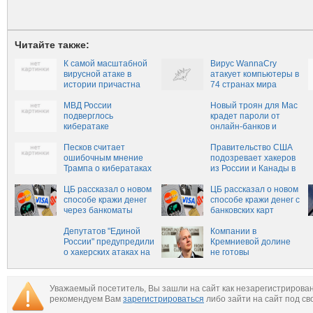
Читайте также:
К самой масштабной
Вирус WannaCry
вирусной атаке в
атакует компьютеры в
истории причастна
74 странах мира
АНБ, — Сноуден
МВД России
Новый троян для Mac
подверглось
крадет пароли от
кибератаке
онлайн-банков и
соцсетей
Песков считает
Правительство США
ошибочным мнение
подозревает хакеров
Трампа о кибератаках
из России и Канады в
России на США‍
атаке на Yahoo
ЦБ рассказал о новом
ЦБ рассказал о новом
способе кражи денег
способе кражи денег с
через банкоматы
банковских карт
Депутатов "Единой
Компании в
России" предупредили
Кремниевой долине
о хакерских атаках на
не готовы
компьютеры
сотрудничать с
Ассанжем
Уважаемый посетитель, Вы зашли на сайт как незарегистрирова
рекомендуем Вам
зарегистрироваться
либо зайти на сайт под св