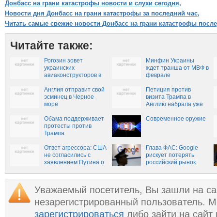
Донбасс на грани катастрофы новости и слухи сегодня,
Новости дня Донбасс на грани катастрофы за последний час,
Читать самые свежие новости Донбасс на грани катастрофы посл
Читайте также:
Рогозин зовет
Минфин Украины
украинских
ждет транша от МВФ в
авиаконструкторов в
феврале
Россию
Англия отправит свой
Петиция против
эсминец в Черное
визита Трампа в
море
Англию набрала уже
более полумиллиона
Обама поддерживает
подписей
Современное оружие
протесты против
Трампа
Ответ агрессора: США
Глава ФАС: Google
не согласились с
рискует потерять
заявлением Путина о
российский рынок
превосходстве
российской армии
Уважаемый посетитель, Вы зашли на са
незарегистрированный пользователь. 
зарегистрироваться
либо зайти на сайт