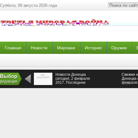
Суббота, 08 августа 2026 года
Главная
Новости
Мировая
История
Оружие
Новости Донецка
Свежие 
Выбор
сегодня, 2 февраля
Донецка 
редакции
2017. Последние
февраля:
новости Авдеевки
сейчас, 
сейчас
Авдеевки
ополчен
на сегод