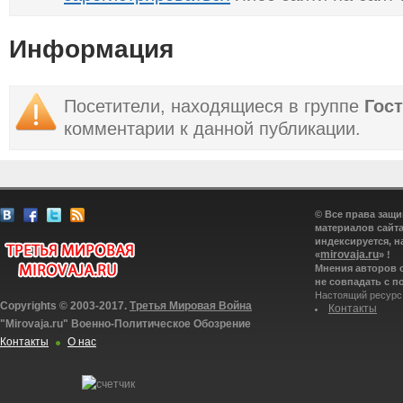
Информация
Посетители, находящиеся в группе
Гос
комментарии к данной публикации.
© Все права защ
материалов сайта
индексируется, н
mirovaja.ru
«
» !
Мнения авторов 
не совпадать с п
Настоящий ресурс
Copyrights © 2003-2017.
Третья Мировая Война
Контакты
"Mirovaja.ru" Военно-Политическое Обозрение
Контакты
О нас