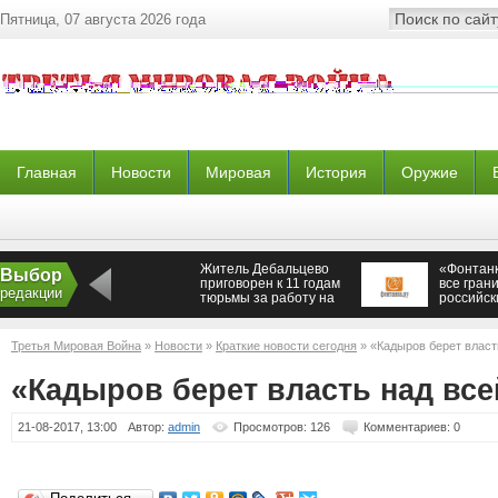
Пятница, 07 августа 2026 года
Главная
Новости
Мировая
История
Оружие
Житель Дебальцево
«Фонтан
Выбор
приговорен к 11 годам
все гран
редакции
тюрьмы за работу на
российск
украинские
будут по
спецслужбы —
шведские
Новороссия
Третья Мировая Война
»
Новости
»
Краткие новости сегодня
» «Кадыров берет власт
«Кадыров берет власть над все
21-08-2017, 13:00
Автор:
admin
Просмотров: 126
Комментариев: 0