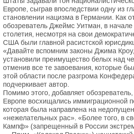
Штаты задавали тон националистическ
Европе, сыграв впоследствии одну из г
становлении нацизма в Германии. Как о
обозреватель Джеймс Уитман, в начале
столетия, несмотря на свои демократич
США были главной расистской юрисдикц
«Давайте вспомним законы Джима Кроу
установили преимущество белых над ч
отменив все те завоевания, которые бы
этой области после разгрома Конфедер
подчеркивает автор.
Помимо этого, добавляет обозреватель,
Европе восхищались иммиграционной п
которая была направлена на недопущен
«нежелательных рас». «Более того, в с
Кампф» (запрещенный в России экстре