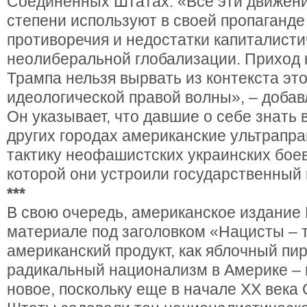
Соединенных Штатах. «Все эти движени
степени используют в своей пропаганд
противоречия и недостатки капиталисти
неолиберальной глобализации. Приход 
Трампа нельзя вырвать из контекста эт
идеологической правой волны», – добав
Он указывает, что давшие о себе знать
других городах американские ультрапр
тактику неофашистских украинских бое
которой они устроили государственный 
***
В свою очередь, американское издание P
материале под заголовком «Нацисты – 
американский продукт, как яблочный пир
радикальный национализм в Америке – 
новое, поскольку еще в начале XX век