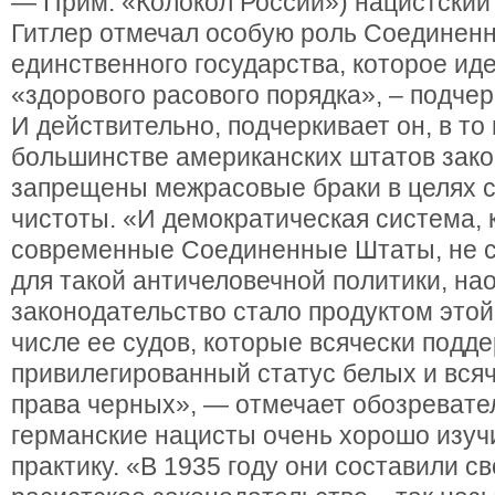
— Прим. «Колокол России») нацистский
Гитлер отмечал особую роль Соединенн
единственного государства, которое иде
«здорового расового порядка», – подче
И действительно, подчеркивает он, в то
большинстве американских штатов зак
запрещены межрасовые браки в целях 
чистоты. «И демократическая система, 
современные Соединенные Штаты, не с
для такой античеловечной политики, на
законодательство стало продуктом этой
числе ее судов, которые всячески подд
привилегированный статус белых и вся
права черных», — отмечает обозревател
германские нацисты очень хорошо изу
практику. «В 1935 году они составили с