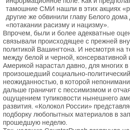
информационное поле. Как и предпола
тамошние СМИ нашли в этих акциях «р
другие же обвинили главу Белого дома
«потакании расизму и нацизму».
Впрочем, были и более адекватные оце
связывали происходящее с прежней вн
политикой Вашингтона. И несмотря на т
между белой и черной, консервативной
Америкой нарастал давно, для многих 
произошедший социально-политический
неожиданностью, в которой непонимание
дальше граничит с пессимизмом и отчая
ощущением тупиковости нынешнего аме
развития. «Колокол России» представл
подборку любопытных материалов в за
прошедшую неделю.