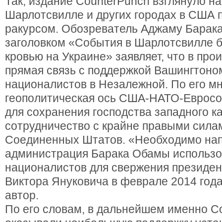
Так, издание CounterPunch взглянуло на
Шарлотсвилле и других городах в США
ракурсом. Обозреватель Аджаму Барака
заголовком «События в Шарлотсвилле 
кровью на Украине» заявляет, что в пр
прямая связь с поддержкой Вашингтоно
националистов в Незалежной. По его м
геополитическая ось США-НАТО-Евросо
для сохранения господства западного к
сотрудничество с крайне правыми сила
Соединенных Штатов. «Необходимо нап
администрация Барака Обамы использо
националистов для свержения президе
Виктора Януковича в феврале 2014 года
автор.
По его словам, в дальнейшем именно 