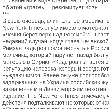
привилегии в виде стабильного доллара
об этой утрате», – резюмирует Коэн.
***
В свою очередь, влиятельное американ
New York Times опубликовало материал
«Чечня берет верх над Россией?». Газе
недавний случай, когда глава Чеченско
Рамзан Кадыров помог вернуть в Росси
мальчика, который пару лет назад был 
матерью в Сирию. «Кадыров пытается с
репутацию человека, который всегда го
нуждающимся. Ранее он уже поспособс
задержанных на Украине российских жу
захваченным в Ливии морским пехотинц
издание. The New York Times отмечает, ч
действия подталкивают некоторых отча