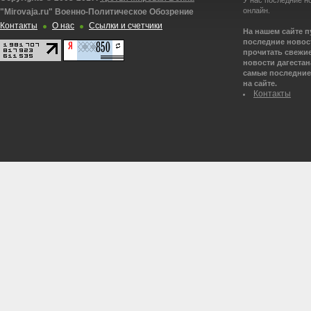
У нас последние н
онлайн.
"Mirovaja.ru" Военно-Политическое Обозрение
Контакты
О нас
Ссылки и счетчики
На нашем сайте 
последние новост
прочитать свежие
новости дагестана
самые последние 
на сайте.
Контакты