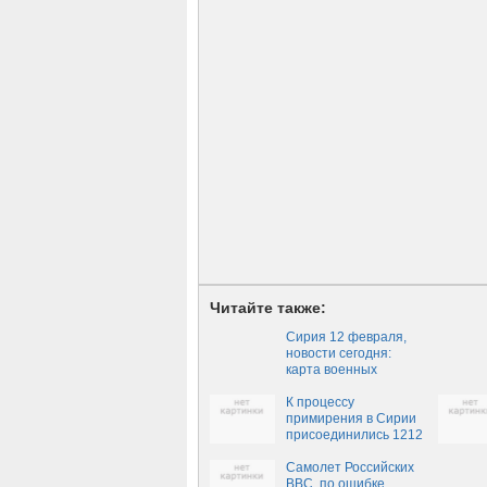
Читайте также:
Сирия 12 февраля,
новости сегодня:
карта военных
действий, новости
последнего часа из
К процессу
Сирии от 12.02.2017,
примирения в Сирии
Сирия-Россия,
присоединились 1212
новости сегодня,
населенных пунктов
ситуация в Сирии
Самолет Российских
сейчас
ВВС, по ошибке