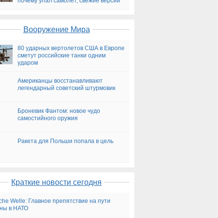
почему упал самолет, свежие версии
на сегодня
Вооружение Мира
80 ударных вертолетов США в Европе
сметут российские танки одним
ударом
Американцы восстанавливают
легендарный советский штурмовик
Броневик Фантом: новое чудо
самостийного оружия
Ракета для Польши попала в цель
Краткие новости сегодня
che Welle: Главное препятствие на пути
ны в НАТО