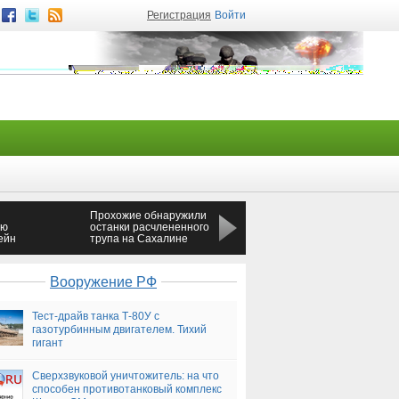
Регистрация
Войти
Прохожие обнаружили
Пенсионер из
ую
останки расчлененного
Подмосковья угнал три
ейн
трупа на Сахалине
грузовика и сдал их на
металлолом
Вооружение РФ
Тест-драйв танка Т-80У с
газотурбинным двигателем. Тихий
гигант
Сверхзвуковой уничтожитель: на что
способен противотанковый комплекс