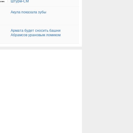
Штурм-СМ
Акула показала зубы
Армата будет сносить башни
Абрамсов урановым ломиком