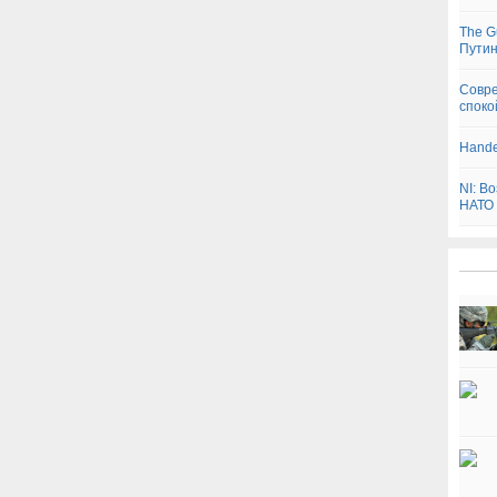
The G
Пути
Совре
споко
Hande
NI: В
НАТО