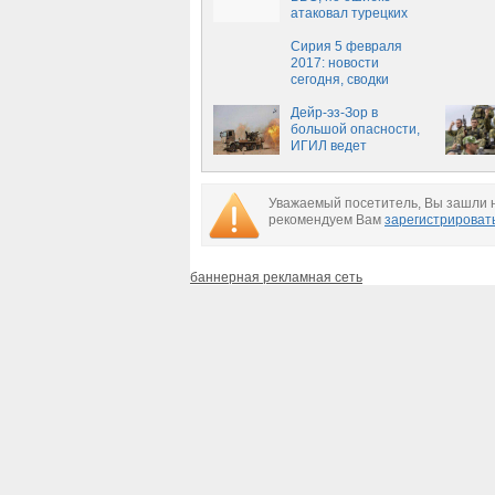
атаковал турецких
солдат в Сирии
Сирия 5 февраля
2017: новости
сегодня, сводки
Алеппо, ситуация и
карта сейчас, 5
Дейр-эз-Зор в
февраля, обзор
большой опасности,
военных действий в
ИГИЛ ведет
Сирии 05.02.2017
мощнейший штурм,
перерезав маршрут
снабжения Армии
Уважаемый посетитель, Вы зашли н
Сирии
рекомендуем Вам
зарегистрироват
баннерная рекламная сеть