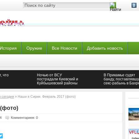
История
Оружие
Все Новости
Добавить новость
, что
Ночью от ВСУ
В Прикамье судят
пострадали Киевский и
банду, поставлявш
Куйбышевский районы
секс-рабынь в Бахр
Донецка (ФОТО)
и сегодня
» Наши в Сирии. Февраль 2017 (фото)
(фото)
4
Комментариев: 0