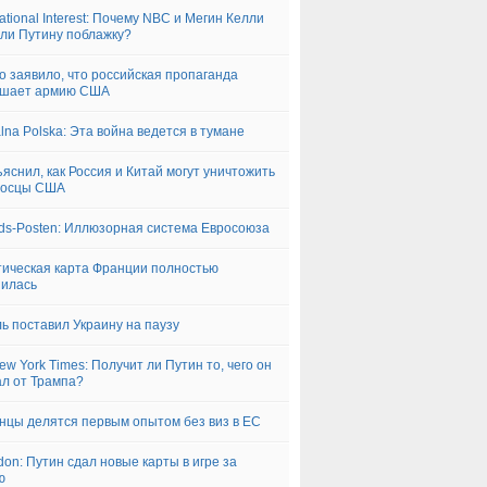
ational Interest: Почему NBC и Мегин Келли
ли Путину поблажку?
ico заявило, что российская пропаганда
ушает армию США
alna Polska: Эта война ведется в тумане
ъяснил, как Россия и Китай могут уничтожить
носцы США
nds-Posten: Иллюзорная система Евросоюза
ическая карта Франции полностью
илась
ь поставил Украину на паузу
ew York Times: Получит ли Путин то, чего он
л от Трампа?
нцы делятся первым опытом без виз в ЕС
don: Путин сдал новые карты в игре за
ю