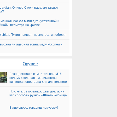
uardian: Оливер Стоун раскрыл загадку
на?
менная Москва выглядит «ухоженной и
йной», несмотря на кризис
lsblatt: Путин пришел, посмотрел и победил
озможна ли ядерная война меду Россией и
Оружие
Безнадежная и сомнительная М16:
почему хваленая американская
винтовка непригодна для длительного
боя
Прилетел, взорвался, сжег дотла: на
что способен ручной «Шмель»-убийца
Ваше слово, товарищ «маузер»!