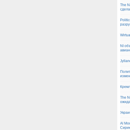
The N
сдела
Polit
разр
Wirtu
NI об
авиа
Jylla
Полит
измен
Кремл
The N
ожида
Украи
Al Mo
Сири