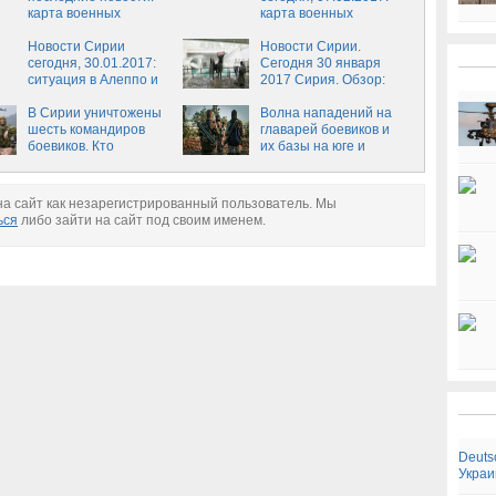
карта военных
карта военных
действий, новости
действий,
последнего часа из
Новости Сирии
оперативные сводки о
Новости Сирии.
Сирии от 09.02.2017,
сегодня, 30.01.2017:
войне, новости
Сегодня 30 января
Сирия-Россия,
ситуация в Алеппо и
Алеппо на сегодня, 7
2017 Сирия. Обзор:
новости сегодня,
Пальмире сейчас,
февраля
последние новости на
ситуация в Сирии
новости часа, обзор
В Сирии уничтожены
сегодня 30 января
Волна нападений на
сейчас
боевых действий в
шесть командиров
главарей боевиков и
Сирии на
боевиков. Кто
их базы на юге и
сегодняшний день, 30
следующий?
севере Сирии
января
а сайт как незарегистрированный пользователь. Мы
ься
либо зайти на сайт под своим именем.
Deuts
Украи