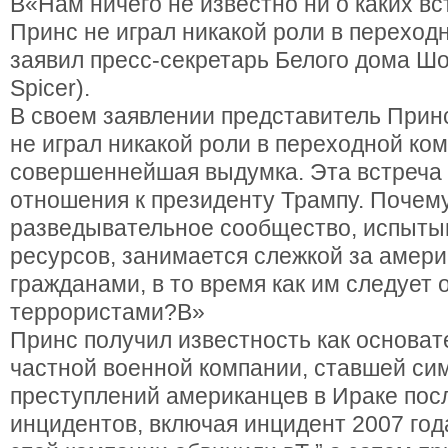
В«Нам ничего не известно ни о каких вс
Принс не играл никакой роли в переход
заявил пресс-секретарь Белого дома Ш
Spicer).
В своем заявлении представитель Прин
не играл никакой роли в переходной ко
совершеннейшая выдумка. Эта встреча 
отношения к президенту Трампу. Почем
разведывательное сообщество, испыты
ресурсов, занимается слежкой за амер
гражданами, в то время как им следует 
террористами?В»
Принс получил известность как основате
частной военной компании, ставшей си
преступлений американцев в Ираке пос
инцидентов, включая инцидент 2007 года