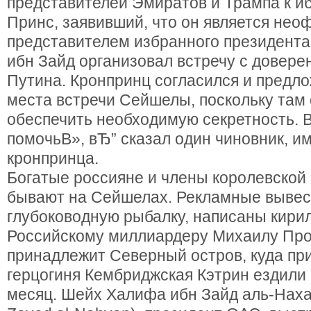
представителей Эмиратов и Трампа к и
Принс, заявивший, что он является не
представителем избранного президента.
ибн Зайд организовал встречу с довер
Путина. Кронпринц согласился и предло
места встречи Сейшелы, поскольку там 
обеспечить необходимую секретность. 
помочьВ», вЂ” сказал один чиновник, им
кронпринца.
Богатые россияне и члены королевской
бывают на Сейшелах. Рекламные вывес
глубоководную рыбалку, написаны кири
Российскому миллиардеру Михаилу Пр
принадлежит Северный остров, куда пр
герцогиня Кембриджская Кэтрин ездили
месяц. Шейх Халифа ибн Зайд аль-Нахайя