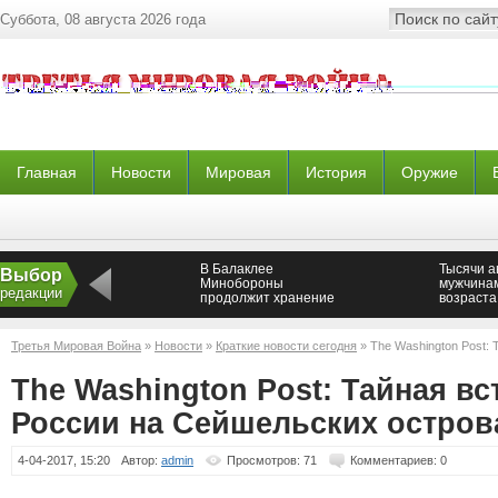
Суббота, 08 августа 2026 года
Главная
Новости
Мировая
История
Оружие
В Балаклее
Тысячи а
Выбор
Минобороны
мужчина
редакции
продолжит хранение
возраста
боеприпасов и
направл
сохранит 65-ый
восток Д
Арсенал —
Третья Мировая Война
»
Новости
»
Краткие новости сегодня
» The Washington Post:
Новороссия
Сейшельских островах
The Washington Post: Тайная в
России на Сейшельских остров
4-04-2017, 15:20
Автор:
admin
Просмотров: 71
Комментариев: 0