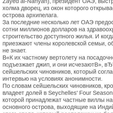
Zayed al-Nahyan), президент ОАЭ, выст
холма дворец, из окон которого открыва
острова архипелага.
За последние несколько лет ОАЭ пред
сотни миллионов долларов на здравоох
строительство доступного жилья. И ког
приезжают члены королевской семьи, об
не знает.
В«К их частному вертолету на посадоч
подъезжает джип, и они исчезаютВ», вЂ”
сейшельских чиновников, который согла
интервью на условиях анонимности.
По словам сейшельских чиновников, кр
владеет долей в Seychelles' Four Season
которой принадлежат частные виллы н
основного острова, выходящие на Индий