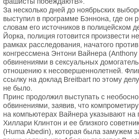
фашисты побеждаютВ».
За несколько дней до ноябрьских выбор
выступил в программе Бэннона, где он р
словам его источников в полицейском 
Йорка, полиция готовится произвести не
рамках расследования, начатого проти
конгрессмена Энтони Вайнера (Anthony 
обвинениями в сексуальных домогатель
отношению к несовершеннолетней. Фли
ссылку на доклад Breitbart по этому дел
не было.
Принс продолжил выступать с необосн
обвинениями, заявив, что компромети
на компьютерах Вайнера указывают на 
Хиллари Клинтон и ее близкого советн
(Huma Abedin), которая была замужем 