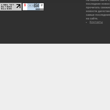
На нашем сайте 
последние новост
прочитать свежие
новости дагестана
самые последние 
на сайте.
Контакты