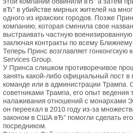
этой компании обвинили вЂ” а затем п
вЂ” в убийстве мирных жителей на мн
одного из иракских городов. Позже При
компанию, которая сменила свое назва
выстраивать частную военизированную
заключая контракты по всему Ближнему 
Теперь Принс возглавляет гонконгскую к
Services Group.
У Принса слишком противоречивое прош
занять какой-либо официальный пост в
команде или в администрации Трампа. О
советниками Трампа, его опыт ведения 
налаживания отношений с монархами Э
он переехал в 2010 году из-за множеств
законом в США вЂ” помогли сделать ег
посредником.