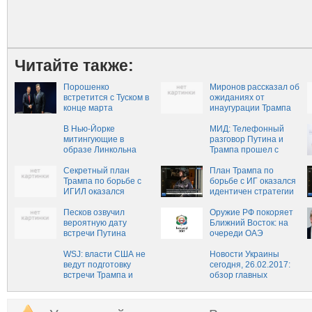
Читайте также:
Порошенко
Миронов рассказал об
встретится с Туском в
ожиданиях от
конце марта
инаугурации Трампа
В Нью-Йорке
МИД: Телефонный
митингующие в
разговор Путина и
образе Линкольна‍
Трампа прошел с
«похоронили» Трампа
настроем на
Секретный план
совместную работу
План Трампа по
Трампа по борьбе с
борьбе с ИГ оказался
ИГИЛ оказался
идентичен стратегии
продолжением
Обамы
стратегии Обамы
Песков озвучил
Оружие РФ покоряет
вероятную дату
Ближний Восток: на
встречи Путина
очереди ОАЭ
и Трампа
WSJ: власти США не
Новости Украины
ведут подготовку
сегодня, 26.02.2017:
встречи Трампа и
обзор главных
Путина
событий, последние
новости в Украине на
сегодня, 26 февраля