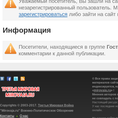
Уважаемый посетитель, Вы зашли на са
незарегистрированный пользователь. 
зарегистрироваться
либо зайти на сайт
Информация
Посетители, находящиеся в группе
Гос
комментарии к данной публикации.
© Все права защ
материалов сайта
индексируется, н
mirovaja.ru
«
» !
Мнения авторов 
не совпадать с п
Настоящий ресурс
Copyrights © 2003-2017.
Третья Мировая Война
У нас последние н
онлайн.
"Mirovaja.ru" Военно-Политическое Обозрение
Контакты
О нас