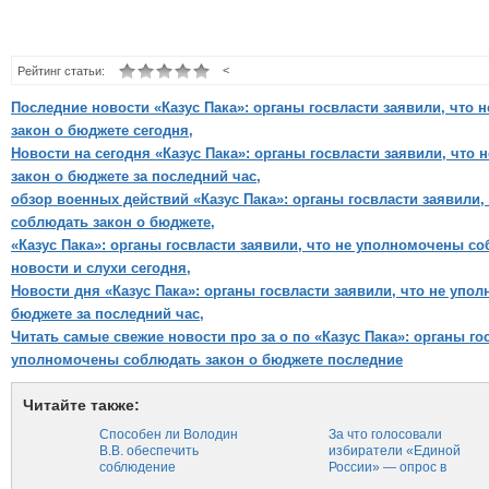
<
Рейтинг статьи:
Последние новости «Казус Пака»: органы госвласти заявили, что
закон о бюджете сегодня,
Новости на сегодня «Казус Пака»: органы госвласти заявили, чт
закон о бюджете за последний час,
обзор военных действий «Казус Пака»: органы госвласти заявили
соблюдать закон о бюджете,
«Казус Пака»: органы госвласти заявили, что не уполномочены с
новости и слухи сегодня,
Новости дня «Казус Пака»: органы госвласти заявили, что не упо
бюджете за последний час,
Читать самые свежие новости про за о по «Казус Пака»: органы го
уполномочены соблюдать закон о бюджете последние
Читайте также:
Способен ли Володин
За что голосовали
В.В. обеспечить
избиратели «Единой
соблюдение
России» — опрос в
регламента
Туле