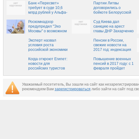
депутатами Госдумы?
Банк «Пересвет»
Партии Литвы
требует в суде 10,6
договорились о
млрд рублей у Альфа-
бойкоте Белорусской
банка
АЭС
Роскомнадзор
Суд Киева дал
предупредил "Эхо
санкцию на арест
Москвы" о возможном
главы ДНР Захарченко
закрытии через пять
дней
Эксперт назвал
Пенсии в России,
условия роста
свежие новости на
российской экономики
2017 год: индексация
1 февраля, насколько
Когда откроют Египет:
повысят военным
Повышение военных
новости для
пенсионерам,
пенсий в 2017 году: с 1
российских туристов
повышение 1 апреля
февраля пройдет
на сегодня, 1 февраля
работающим и
индексация для
2017
неработающим
военных пенсионеров
Уважаемый посетитель, Вы зашли на сайт как незарегистрирова
рекомендуем Вам
зарегистрироваться
либо зайти на сайт под св