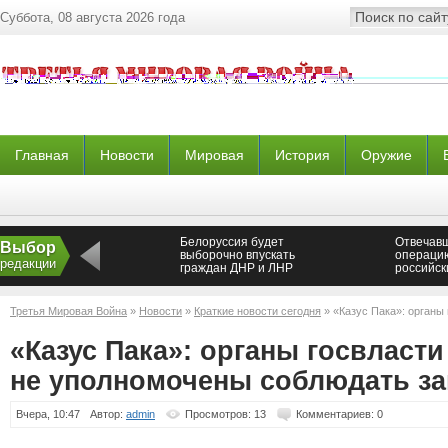
Суббота, 08 августа 2026 года
Главная
Новости
Мировая
История
Оружие
Белоруссия будет
Отвечав
Выбор
выборочно впускать
операци
редакции
граждан ДНР и ЛНР
российск
повышен
Третья Мировая Война
»
Новости
»
Краткие новости сегодня
» «Казус Пака»: органы 
уполномочены соблюдать закон о бюджете
«Казус Пака»: органы госвласти
не уполномочены соблюдать за
Вчера, 10:47
Автор:
admin
Просмотров: 13
Комментариев: 0