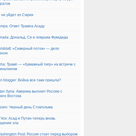
ратов
 не уйдет из Сирии
ampa: Ответ Трампа Асаду
rnada: Дональд, Си и ловушка Фукидида
lsblatt: «Северный поток» — дело
зное
ha: Трамп — «бумажный тигр» на встрече с
зиньпином
an blogger: Война все-таки пришла?
tan Syria: Америка выгонит Россию с
его Востока
ssen: Черный день Стокгольма
 Vox: Асад и Путин теперь вновь
щение зла
ashington Post: Россия стоит перед выбором