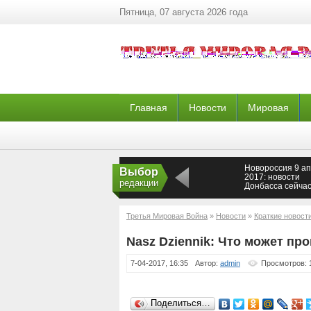
Пятница, 07 августа 2026 года
Главная
Новости
Мировая
Новороссия 9 а
Выбор
2017: новости
редакции
Донбасса сейчас
сводки ополчен
Новороссии,
последние ново
Третья Мировая Война
»
Новости
»
Краткие новост
Донецка 09.04.2
Путина?
Nasz Dziennik: Что может пр
7-04-2017, 16:35
Автор:
admin
Просмотров: 
Поделиться…