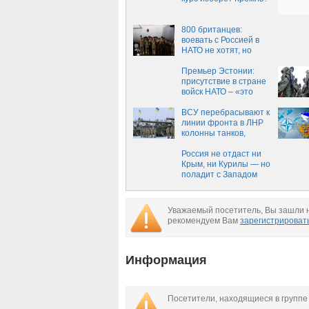
800 британцев:
воевать с Россией в
НАТО не хотят, но
успокоить Прибалтику
нужно
Премьер Эстонии:
присутствие в стране
войск НАТО – «это
сдерживающий
фактор, а не угроза»
ВСУ перебрасывают к
линии фронта в ЛНР
колонны танков,
тяжелой артиллерии
и техники
Россия не отдаст ни
Крым, ни Курилы — но
поладит с Западом
Уважаемый посетитель, Вы зашли н
рекомендуем Вам
зарегистрироват
Информация
Посетители, находящиеся в групп