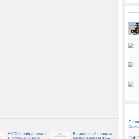
Finan
Совбе
НАТО перебрасывает
Бесконечный процесс
CNBC:
в Эстонию боевую
расширения НАТО —