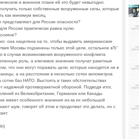
мическом и военном плане ей это будет невыгодно.
получить только собственные вооруженные силы, которые
ть как минимум месяц.
е представляют для России опасности?
 для России практически равна нулю.
оссияне?
но: она нацелена на то, чтобы выдавить американские
ствия Москвы подчинены только этой цели, остальное вЂ”
то в случае возникновения вооруженного конфликта
тепенную роль, а ключевое значение получат ракетные
ом, что они могут поражать цели, которые находятся не в
раницы, а на расстоянии в несколько сотен километров.
а сотни баз НАТО. Выстоять в таких обстоятельствах
ют надежной противоракетной обороной. Подводя итог,
елений из Великобритании, Германии или Канады
 не имеет особенного значения из-за их небольшой
мают шум, говорят об этом и продолжат это делать, но с
ает.
ki)