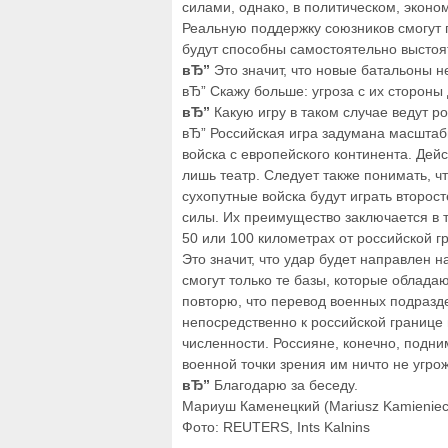
силами, однако, в политическом, эконо
Реальную поддержку союзников смогут 
будут способны самостоятельно выстоя
вЂ”
Это значит, что новые батальоны н
вЂ” Скажу больше: угроза с их стороны
вЂ”
Какую игру в таком случае ведут р
вЂ” Российская игра задумана масштаб
войска с европейского континента. Дей
лишь театр. Следует также понимать, ч
сухопутные войска будут играть второс
силы. Их преимущество заключается в т
50 или 100 километрах от российской г
Это значит, что удар будет направлен н
смогут только те базы, которые облада
повторю, что перевод военных подразд
непосредственно к российской границе
численности. Россияне, конечно, подни
военной точки зрения им ничто не угрож
вЂ”
Благодарю за беседу.
Мариуш Каменецкий (Mariusz Kamieniec
Фото: REUTERS, Ints Kalnins