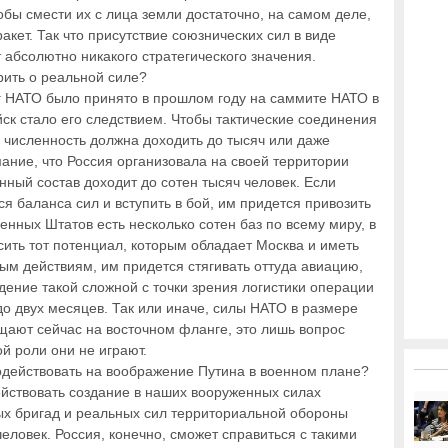
обы смести их с лица земли достаточно, на самом деле,
акет. Так что присутствие союзнических сил в виде
 абсолютно никакого стратегического значения.
рить о реальной силе?
г НАТО было принято в прошлом году на саммите НАТО в
ск стало его следствием. Чтобы тактические соединения
численность должна доходить до тысяч или даже
ание, что Россия организовала на своей территории
ный состав доходит до сотен тысяч человек. Если
я баланса сил и вступить в бой, им придется привозить
енных Штатов есть несколько сотен баз по всему миру, в
ить тот потенциал, которым обладает Москва и иметь
ым действиям, им придется стягивать оттуда авиацию,
едение такой сложной с точки зрения логистики операции
до двух месяцев. Так или иначе, силы НАТО в размере
щают сейчас на восточном фланге, это лишь вопрос
й роли они не играют.
подействовать на воображение Путина в военном плане?
ействовать создание в наших вооруженных силах
ых бригад и реальных сил территориальной обороны
еловек. Россия, конечно, сможет справиться с такими