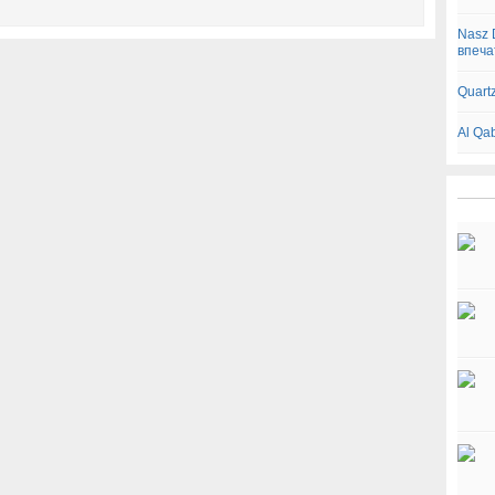
Nasz 
впеча
Quart
Al Qa