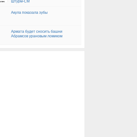
Штурм-СМ
Акула показала зубы
Армата будет сносить башни
Абрамсов урановым ломиком