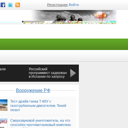
Регистрация
Войти
али
Российский
До теракта в метро
программист задержан
Петербурга Джалилов
в Испании по запросу
посещал Турцию
США
Вооружение РФ
Тест-драйв танка Т-80У с
газотурбинным двигателем. Тихий
гигант
Сверхзвуковой уничтожитель: на что
способен противотанковый комплекс