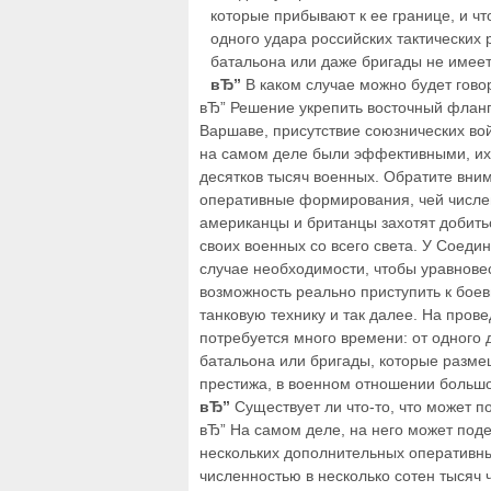
которые прибывают к ее границе, и чт
одного удара российских тактических р
батальона или даже бригады не имеет
вЂ”
В каком случае можно будет гово
вЂ” Решение укрепить восточный флан
Варшаве, присутствие союзнических вой
на самом деле были эффективными, их 
десятков тысяч военных. Обратите вним
оперативные формирования, чей числен
американцы и британцы захотят добитьс
своих военных со всего света. У Соедин
случае необходимости, чтобы уравновес
возможность реально приступить к боев
танковую технику и так далее. На пров
потребуется много времени: от одного 
батальона или бригады, которые разме
престижа, в военном отношении большо
вЂ”
Существует ли что-то, что может 
вЂ” На самом деле, на него может под
нескольких дополнительных оперативн
численностью в несколько сотен тысяч ч