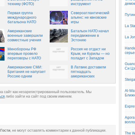
демок
технику (ФОТО)
инструмент
закабаления Европы
Первая группа
Североатлантический
Путин
международного
альянс: не квновские
батальона НАТО
игры
La St
прибыла в Эстонию
Американские
Батальон НАТО начал
военные завершили
передвижение в
La Jo
совместные учения
Эстонию
"Зимний лагерь" в
Hande
Эстонии
Минобороны РФ
Россия не отдаст ни
серье
впервые провело
Крым, ни Курилы — но
переговоры с НАТО
поладит с Западом
после заморозки
Guanc
отношений
Американские СМИ:
В Латвию доставили
Си Ц
Британия не напугает
пятнадцать
Россию одним
американских
Steig
эсминцем
«Абрамсов»
Al-Wa
а сайт как незарегистрированный пользователь. Мы
Ближн
ься
либо зайти на сайт под своим именем.
Expre
Agora
вопло
е
Гости
, не могут оставлять комментарии к данной публикации.
The W