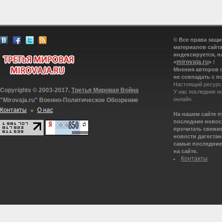
© Все права защ
материалов сайта
индексируется, н
mirovaja.ru
«
» !
Мнения авторов 
не совпадать с п
Настоящий ресурс
Copyrights © 2003-2017.
Третья Мировая Война
У нас последние н
онлайн.
"Mirovaja.ru" Военно-Политическое Обозрение
Контакты
О нас
На нашем сайте 
последние новост
прочитать свежие
новости дагестана
самые последние 
на сайте.
Контакты