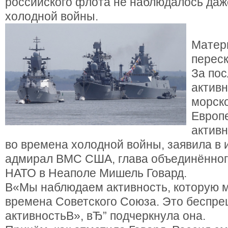
российского флота не наблюдалось даж
холодной войны.
Матер
перес
За пос
активн
морско
Европ
актив
во времена холодной войны, заявила в 
адмирал ВМС США, глава объединённог
НАТО в Неаполе Мишель Говард.
В«Мы наблюдаем активность, которую 
времена Советского Союза. Это беспре
активностьВ», вЂ” подчеркнула она.