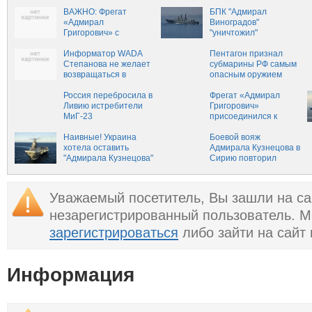
лета
Холодной войны
ВАЖНО: Фрегат
БПК "Адмирал
«Адмирал
Виноградов"
Григорович» с
"уничтожил"
крылатыми ракетами
подводную лодку
переброшен к
Информатор WADA
недалеко от
Пентагон признал
берегам Сирии
Степанова не желает
Приморья
субмарины РФ самым
возвращаться в
опасным оружием
Россию
американского флота
Россия перебросила в
Фрегат «Адмирал
Ливию истребители
Григорович»
МиГ-23
присоединился к
группировке ВМФ у
Наивные! Украина
берегов Сирии
Боевой вояж
хотела оставить
Адмирала Кузнецова в
"Адмирала Кузнецова"
Сирию повторил
себе
успех СССР
Уважаемый посетитель, Вы зашли на са
незарегистрированный пользователь. 
зарегистрироваться
либо зайти на сайт
Информация