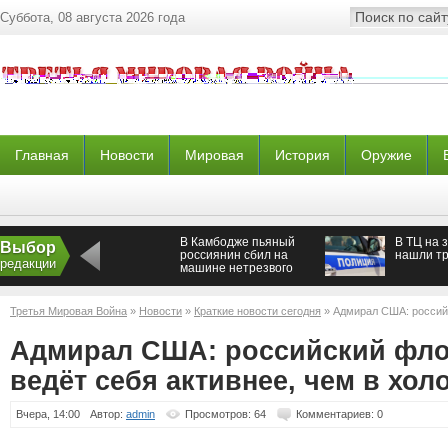
Суббота, 08 августа 2026 года
Главная
Новости
Мировая
История
Оружие
В Камбодже пьяный
В ТЦ на 
Выбор
россиянин сбил на
нашли т
редакции
машине нетрезвого
мотоциклиста
Третья Мировая Война
»
Новости
»
Краткие новости сегодня
» Адмирал США: российс
активнее, чем в холодную войну
Адмирал США: российский фло
ведёт себя активнее, чем в хо
Вчера, 14:00
Автор:
admin
Просмотров: 64
Комментариев: 0