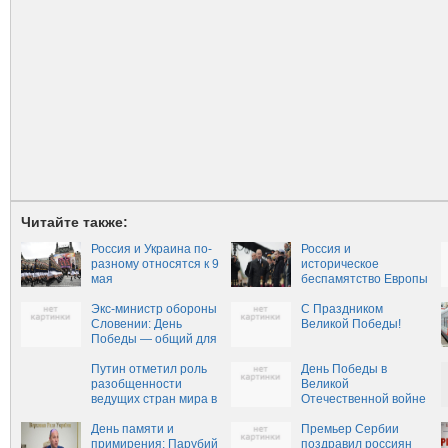
Читайте также:
Россия и Украина по-
Россия и
разному относятся к 9
историческое
мая
беспамятство Европы
Экс-министр обороны
С Праздником
Словении: День
Великой Победы!
Победы — общий для
всех нас
Путин отметил роль
День Победы в
разобщенности
Великой
ведущих стран мира в
Отечественной войне
начале войны
1941–1945 годов
День памяти и
Премьер Сербии
примирения: Парубий
поздравил россиян