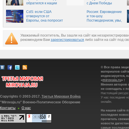
обратился к нации
с Днем Победы
на русском языке
CdS: если США
(ВИДЕО)
Россия: Евровидение
отвернутся от
и ток-шоу.
Европы, она попросит
Постмодернизм, увы,
защиты у России
жив
Уважаемый посетитель, Вы зашли на сайт как незарегистрирова
рекомендуем Вам
зарегистрироваться
либо зайти на сайт под св
© Все права защ
материалов сайта
индексируется, н
mirovaja.ru
«
» !
Мнения авторов 
не совпадать с п
Настоящий ресурс
Copyrights © 2003-2017.
Третья Мировая Война
У нас последние н
онлайн.
"Mirovaja.ru" Военно-Политическое Обозрение
Контакты
О нас
На нашем сайте 
последние новост
прочитать свежие
новости дагестана
самые последние 