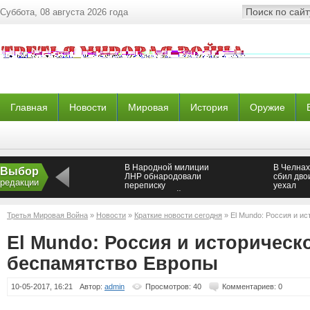
Суббота, 08 августа 2026 года
Главная
Новости
Мировая
История
Оружие
В Народной милиции
В Челнах
Выбор
ЛНР обнародовали
сбил дво
редакции
переписку
уехал
исполнителей порыва
машины ОБСЕ —
Новороссия
Третья Мировая Война
»
Новости
»
Краткие новости сегодня
» El Mundo: Россия и и
El Mundo: Россия и историческ
беспамятство Европы
10-05-2017, 16:21
Автор:
admin
Просмотров: 40
Комментариев: 0