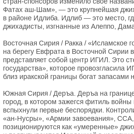
стран-спонсоров изменило свое назван
Фатах аш-Шам», — это крупнейшая джих
в районе Идлиба. Идлиб — это место, г
джихадисты, изгнанные из Алеппо, Дама
Восточная Сирия / Ракка / «Исламское г
на берегу Евфрата в Восточной Сирии в
представляет собой центр ИГИЛ. Это с
государства», которое провозгласила И
близ иракской границы богат запасами 
Южная Сирия / Деръа. Деръа на границ
город, в котором зажегся фитиль войны 
вспыхнули первые беспорядки. Контрол
«ан-Нусры», «Армии завоевания», ССА,
позиционируются как «умеренные» джи