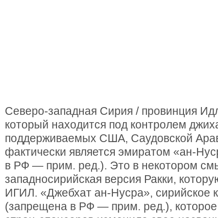
Северо-западная Сирия / провинция Ид
который находится под контролем джих
поддерживаемых США, Саудовской Арав
фактически является эмиратом «ан-Ну
в РФ — прим. ред.). Это в некотором с
западносирийская версия Ракки, котору
ИГИЛ. «Джебхат ан-Нусра», сирийское 
(запрещена в РФ — прим. ред.), которо