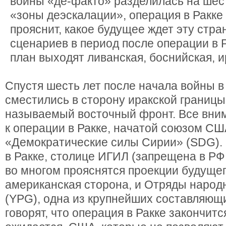
войны «де-факто» разделилась на шест
«зоны деэскалации», операция в Ракке
прояснит, какое будущее ждет эту стран
сценариев в период после операции в 
план выходят ливанская, боснийская, и
Спустя шесть лет после начала войны в
сместились в сторону иракской границы,
называемый восточный фронт. Все вни
к операции в Ракке, начатой союзом С
«Демократические силы Сирии» (SDG).
в Ракке, столице ИГИЛ (запрещена в РФ 
во многом прояснятся проекции будущег
американская сторона, и Отряды наро
(YPG), одна из крупнейших составляющ
говорят, что операция в Ракке закончит