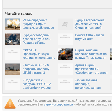
Читайте также:
Ракка определит
Турция встревожена
будущее Сирии:
действиями YPG в
шесть частей, четыре
Сирии и позицией
зоны, возможные
США
сценарии
Курды освободили
Войска США начали
дворец Харуна аль-
штурм Ракки
Рашида в Ракке
СРОЧНО:
Сирия: колонны
Проамериканскую
боевиков взлетают на
коалицию неожиданно
воздух, Тигры крошат
обвинили в сговоре с
ИГ в Алеппо
террористами ИГИЛ в
«Тигры» и ВКС РФ
Армия Сирии,
Ракке
прорвали оборону
иракские силы и
ИГИЛ и взяли 3
«Хезболла» готовятся
поселка в Алеппо,
к масштабной
продвигаясь к Ракке
«Поддержка с
операции для
Любая военная
воздуха»: ВВС США
закрытия границ
операция,
разбомбили курдов,
Сирии и Ирака
не согласованная
наступающих на
с властями Сирии,
столицу ИГИЛ, убито
будет считаться
18 бойцов
вторжением, — Асад
Уважаемый посетитель, Вы зашли на сайт как незарегистрирова
рекомендуем Вам
зарегистрироваться
либо зайти на сайт под св