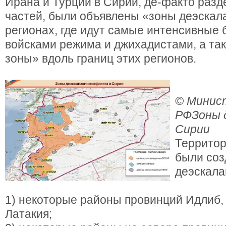
Ирана и Турции в Сирии, де-факто разд
частей, были объявлены «зоны деэскал
регионах, где идут самые интенсивные 
войсками режима и джихадистами, а та
зоны» вдоль границ этих регионов.
© Минис
РФ
Зоны 
Сирии
Территор
были соз
деэскала
1) некоторые районы провинций Идлиб,
Латакия;