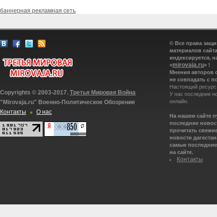
баннерная рекламная сеть
© Все права защ
материалов сайта
индексируется, н
mirovaja.ru
«
» !
Мнения авторов 
не совпадать с п
Настоящий ресурс
Copyrights © 2003-2017.
Третья Мировая Война
У нас последние н
онлайн.
"Mirovaja.ru" Военно-Политическое Обозрение
Контакты
О нас
На нашем сайте 
последние новост
прочитать свежие
новости дагестана
самые последние 
на сайте.
Контакты