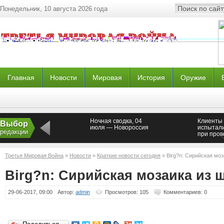
Понедельник, 10 августа 2026 года
Главная
Новости
Мировая
История
Оружие
Ночная сводка, 04
Клиенты 
Выбор
июля — Новороссия
испытал
редакции
при про
платежей
Третья Мировая Война
»
Новости
»
Краткие новости сегодня
» Birg?n: Сирийская моз
Birg?n: Сирийская мозаика из 
29-06-2017, 09:00
Автор:
admin
Просмотров: 105
Комментариев: 0