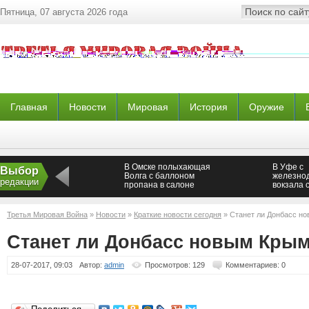
Пятница, 07 августа 2026 года
Главная
Новости
Мировая
История
Оружие
В Омске полыхающая
В Уфе с
Выбор
Волга с баллоном
железно
редакции
пропана в салоне
вокзала 
попала на видео
эвакуиро
Третья Мировая Война
»
Новости
»
Краткие новости сегодня
» Станет ли Донбасс н
Станет ли Донбасс новым Кры
28-07-2017, 09:03
Автор:
admin
Просмотров: 129
Комментариев: 0