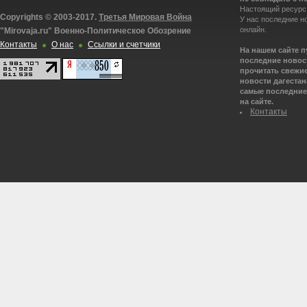
Настоящий ресурс
Copyrights © 2003-2017.
Третья Мировая Война
У нас последние н
онлайн.
"Mirovaja.ru" Военно-Политическое Обозрение
Контакты
О нас
Ссылки и счетчики
На нашем сайте 
последние новост
прочитать свежие
новости дагестана
самые последние 
на сайте.
Контакты