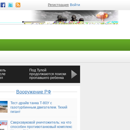
Регистрация
Войти
тель
Под Тулой
В Орле девушка
сле
продолжаются поиски
погибла в результате
ил
пропавшего ребенка
падения с 8-го этажа
м
Вооружение РФ
Тест-драйв танка Т-80У с
газотурбинным двигателем. Тихий
гигант
Сверхзвуковой уничтожитель: на что
способен противотанковый комплекс