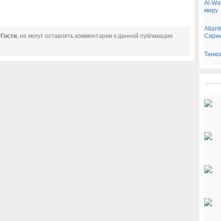
Al-Wa
миру
Atlan
е
Гости
, не могут оставлять комментарии к данной публикации.
Сири
Танко