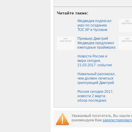
Читайте также:
Медведев подписал
указ по созданию
ТОСЭР в Чусовом
Премьер Дмитрий
Медведев предложил
ежегодные праймериз
"Единой России"
Новости России и
мира сегодня,
21.03.2017: события
дня, новости
последних часов на
Навальный рассказал,
сегодняшний день, 21
чем должен лечиться
марта
гриппующий Дмитрий
Медведев
Россия сегодня 2017,
новости 2 марта:
обзор последних
событий России,
свежие новости
России на сегодня,
Уважаемый посетитель, Вы зашли н
02.03.2017
рекомендуем Вам
зарегистрироват