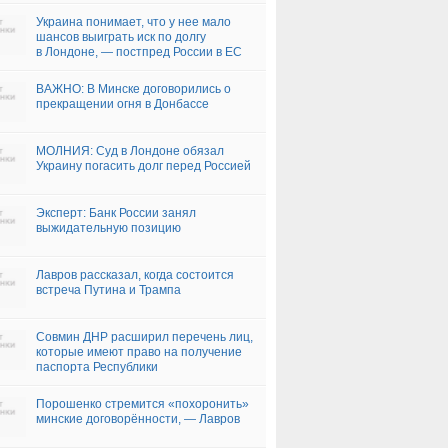
Украина понимает, что у нее мало
шансов выиграть иск по долгу
в Лондоне, — постпред России в ЕС
ВАЖНО: В Минске договорились о
прекращении огня в Донбассе
МОЛНИЯ: Суд в Лондоне обязал
Украину погасить долг перед Россией
Эксперт: Банк России занял
выжидательную позицию
Лавров рассказал, когда состоится
встреча Путина и Трампа
Совмин ДНР расширил перечень лиц,
которые имеют право на получение
паспорта Республики
Порошенко стремится «похоронить»
минские договорённости, — Лавров