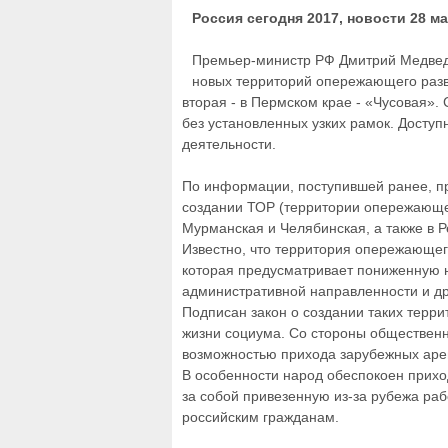
Россия сегодня 2017, новости 28 м
Премьер-министр РФ Дмитрий Медведе
новых территорий опережающего разви
вторая - в Пермском крае - «Чусовая»
без установленных узких рамок. Досту
деятельности.
По информации, поступившей ранее, п
создании ТОР (территории опережающего
Мурманская и Челябинская, а также в Р
Известно, что территория опережающего
которая предусматривает пониженную н
административной направленности и др
Подписан закон о создании таких терри
жизни социума. Со стороны общественн
возможностью прихода зарубежных арен
В особенности народ обеспокоен прихо
за собой привезенную из-за рубежа раб
российским гражданам.