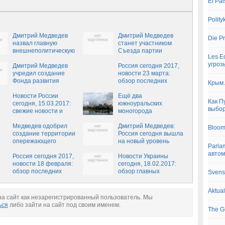
El Pa
Polit
Дмитрий Медведев
Дмитрий Медведев
Die P
назвал главную
станет участником
внешнеполитическую
Съезда партии
Les E
ошибку США
«Единая Россия»
угроз
Дмитрий Медведев
Россия сегодня 2017,
учредил создание
новости 23 марта:
Фонда развития
обзор последних
Крым.
информационных
событий России,
технологий
Новости России
свежие новости
Ещё два
Как П
сегодня, 15.03.2017:
России на сегодня,
южноуральских
выбо
свежие новости и
23.03.2017
моногорода
обзор событий дня, 15
претендуют на статус
марта
Медведев одобрил
ТОР
Дмитрий Медведев:
Bloom
создание территории
Россия сегодня вышла
опережающего
на новый уровень
Parlam
развития в Приморье
роста экономики
авто
Россия сегодня 2017,
Новости Украины
новости 18 февраля:
сегодня, 18.02.2017:
обзор последних
обзор главных
Svens
событий России,
событий, последние
свежие новости
новости в Украине на
Aktua
России на сегодня,
сегодня, 18 февраля
а сайт как незарегистрированный пользователь. Мы
18.02.2017
ься
либо зайти на сайт под своим именем.
The G