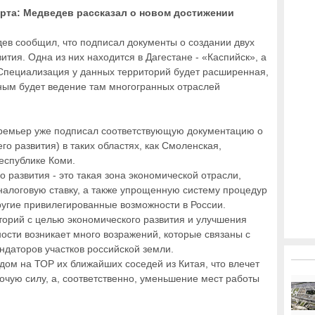
арта: Медведев рассказал о новом достижении
в сообщил, что подписал документы о создании двух
тия. Одна из них находится в Дагестане - «Каспийск», а
. Специализация у данных территорий будет расширенная,
пным будет ведение там многогранных отраслей
ремьер уже подписал соответствующую документацию о
 развития) в таких областях, как Смоленская,
еспублике Коми.
 развития - это такая зона экономической отрасли,
алоговую ставку, а также упрощенную систему процедур
угие привилегированные возможности в России.
торий с целью экономического развития и улучшения
ости возникает много возражений, которые связаны с
даторов участков российской земли.
дом на ТОР их ближайших соседей из Китая, что влечет
очую силу, а, соответственно, уменьшение мест работы