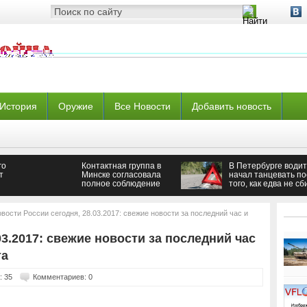
История
Оружие
Все Новости
Добавить новость
го
Контактная группа в
В Петербурге води
т
Минске согласовала
начал танцевать по
полное соблюдение
того, как едва не сб
аины —
режима прекращения
женщину с ребенко
огня — Новороссия
вости России сегодня, 28.03.2017: свежие новости за последний час и
03.2017: свежие новости за последний час
та
: 35
Комментариев: 0