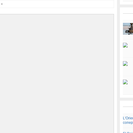
<
L'Ori
сопер