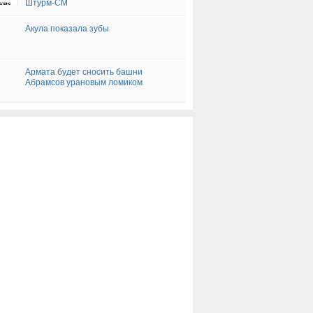
Штурм-СМ
Акула показала зубы
Армата будет сносить башни
Абрамсов урановым ломиком