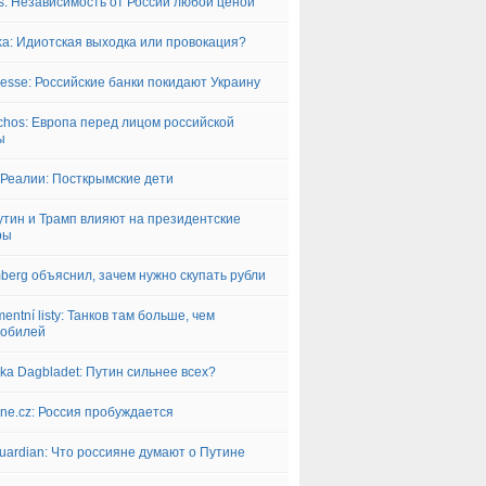
is: Независимость от России любой ценой
yka: Идиотская выходка или провокация?
resse: Российские банки покидают Украину
chos: Европа перед лицом российской
ы
Реалии: Посткрымские дети
утин и Трамп влияют на президентские
ры
berg объяснил, зачем нужно скупать рубли
entní listy: Танков там больше, чем
мобилей
ka Dagbladet: Путин сильнее всех?
lne.cz: Россия пробуждается
uardian: Что россияне думают о Путине