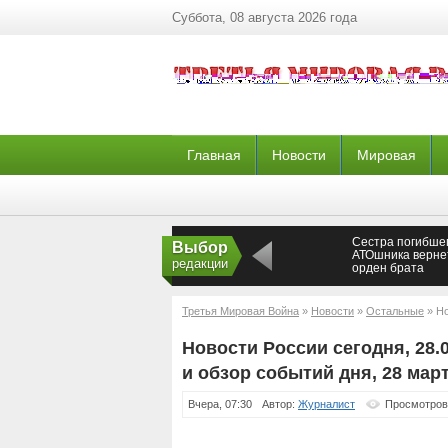
Суббота, 08 августа 2026 года
Главная
Новости
Мировая
Сестра погибше
Выбор
АТОшника верне
редакции
орден брата
президенту Укр
Новороссия
Третья Мировая Война
»
Новости
»
Остальные
» Но
обзор событий дня, 28 марта
Новости России сегодня, 28.
и обзор событий дня, 28 мар
Вчера, 07:30
Автор:
Журналист
Просмотров