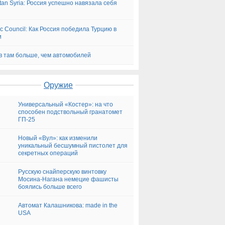
tan Syria: Россия успешно навязала себя
tic Council: Как Россия победила Турцию в
и
в там больше, чем автомобилей
Оружие
Универсальный «Костер»: на что
способен подствольный гранатомет
ГП-25
Новый «Вул»: как изменили
уникальный бесшумный пистолет для
секретных операций
Русскую снайперскую винтовку
Мосина-Нагана немецие фашисты
боялись больше всего
Автомат Калашникова: made in the
USA