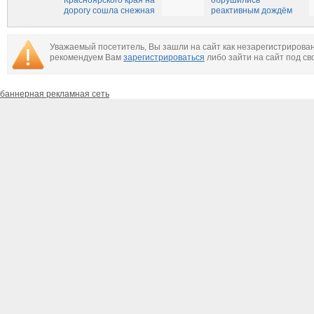
Красноярского края на
обрушились
дорогу сошла снежная
реактивным дождём
лавина
на врага
Уважаемый посетитель, Вы зашли на сайт как незарегистрирова
рекомендуем Вам
зарегистрироваться
либо зайти на сайт под св
баннерная рекламная сеть