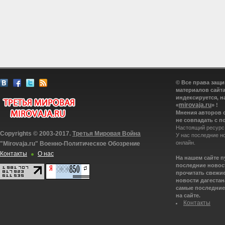
© Все права защ
материалов сайта
индексируется, н
mirovaja.ru
«
» !
Мнения авторов 
не совпадать с п
Настоящий ресурс
Copyrights © 2003-2017.
Третья Мировая Война
У нас последние н
онлайн.
"Mirovaja.ru" Военно-Политическое Обозрение
Контакты
О нас
На нашем сайте 
последние новост
прочитать свежие
новости дагестана
самые последние 
на сайте.
Контакты