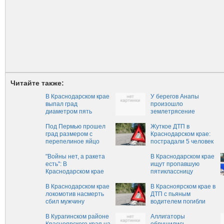
Читайте также:
В Краснодарском крае
У берегов Анапы
выпал град
произошло
диаметром пять
землетрясение
сантиметров
Под Пермью прошел
Жуткое ДТП в
град размером с
Краснодарском крае:
перепелиное яйцо
пострадали 5 человек
при столкновении
"Войны нет, а ракета
ВАЗа и прицепа
В Краснодарском крае
есть": В
ищут пропавшую
Краснодарском крае
пятиклассницу
на дом упала
противоградовая
В Краснодарском крае
В Красноярском крае в
ракета
локомотив насмерть
ДТП с пьяным
сбил мужчину
водителем погибли
два человека
В Курагинском районе
Аллигаторы