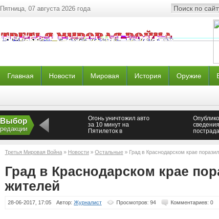
Пятница, 07 августа 2026 года
Главная
Новости
Мировая
История
Оружие
Огонь уничтожил авто
Опублик
Выбор
за 10 минут на
сведения
редакции
Пятилеток в
пострада
Петербурге
урагана 
Третья Мировая Война
»
Новости
»
Остальные
» Град в Краснодарском крае порази
Град в Краснодарском крае по
жителей
28-06-2017, 17:05
Автор:
Журналист
Просмотров: 94
Комментариев: 0