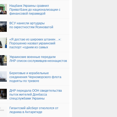
Нацбанк Украины сравнил
ПриватБанк до национализации с
финансовой пирамидой
ВСУ нанесли артудары
по окрестностям Ясиноватой
«Я достаю из широких штанин…»:
Порошенко назвал украинский
паспорт «одним из самых
почитаемых»
Украинские военные передали
ЛНР список сослуживцев-неонацистов
Береговые и корабельные
соединения Черноморского флота
подняты по тревоге
ДНР передала ООН свидетельства
пыток жителей Донбасса
спецслужбами Украины
Гигантский айсберг откололся от
ледника в Антарктиде