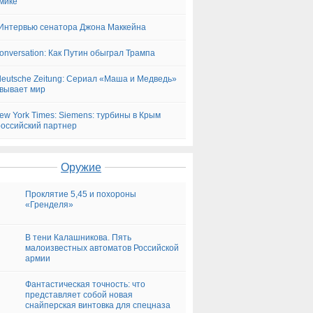
мике
Интервью сенатора Джона Маккейна
onversation: Как Путин обыграл Трампа
eutsche Zeitung: Сериал «Маша и Медведь»
вывает мир
ew York Times: Siemens: турбины в Крым
российский партнер
Оружие
Проклятие 5,45 и похороны
«Гренделя»
В тени Калашникова. Пять
малоизвестных автоматов Российской
армии
Фантастическая точность: что
представляет собой новая
снайперская винтовка для спецназа