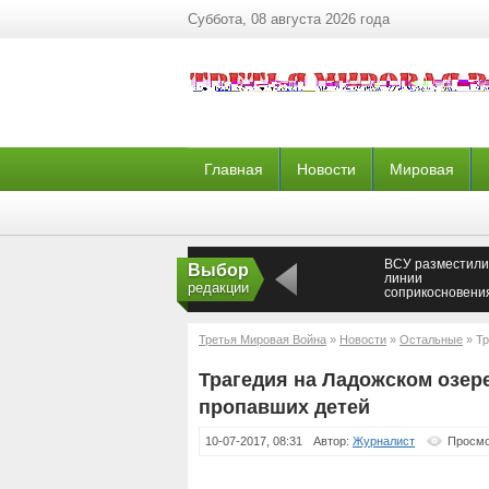
Суббота, 08 августа 2026 года
Главная
Новости
Мировая
ВСУ разместили
Выбор
линии
редакции
соприкосновени
танки, «Грады» 
гаубицы — Ново
Третья Мировая Война
»
Новости
»
Остальные
» Тр
пропавших детей
Трагедия на Ладожском озере
пропавших детей
10-07-2017, 08:31
Автор:
Журналист
Просмо