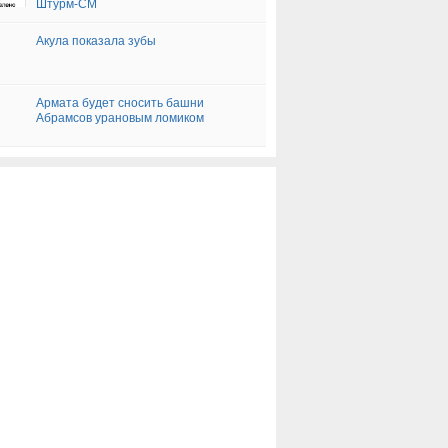
Штурм-СМ
Акула показала зубы
Армата будет сносить башни
Абрамсов урановым ломиком