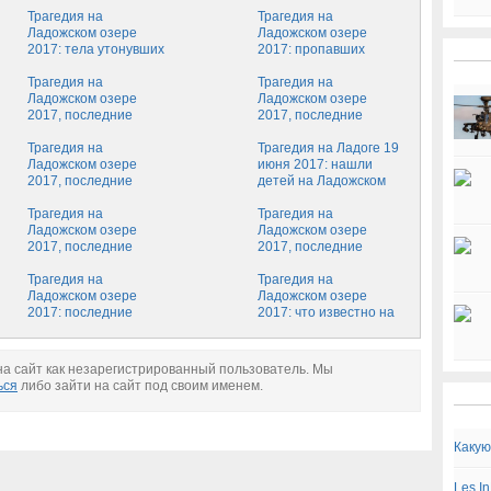
Трагедия на
Трагедия на
Ладожском озере
Ладожском озере
2017: тела утонувших
2017: пропавших
детей не нашли
детей объявили
Трагедия на
утонувшими
Трагедия на
Ладожском озере
Ладожском озере
2017, последние
2017, последние
новости: нашли ли
новости сегодня:
пропавших
Трагедия на
найти пропавших
Трагедия на Ладоге 19
подростков
Ладожском озере
подростков никак не
июня 2017: нашли
2017, последние
удается
детей на Ладожском
новости: нашли детей
озере или нет,
или нет
Трагедия на
последние новости
Трагедия на
Ладожском озере
Ладожском озере
2017, последние
2017, последние
новости: как идут
новости: поиски
поиски подростков
Трагедия на
подростков
Трагедия на
Ладожском озере
продолжаются
Ладожском озере
2017: последние
2017: что известно на
новости о поиске
сегодня, последние
детей
новости
а сайт как незарегистрированный пользователь. Мы
ься
либо зайти на сайт под своим именем.
Какую
Les I