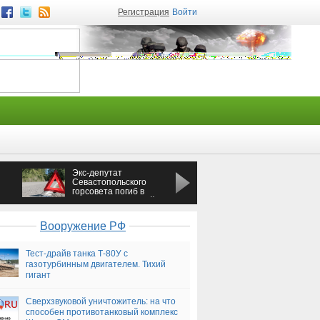
Регистрация
Войти
Экс-депутат
На Кубани поезд
Севастопольского
протаранил стоящий
горсовета погиб в
на путях УАЗ
жутком ДТП с фурой
аины
Вооружение РФ
Тест-драйв танка Т-80У с
газотурбинным двигателем. Тихий
гигант
Сверхзвуковой уничтожитель: на что
способен противотанковый комплекс