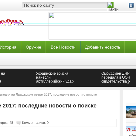
История
Оружие
Все Новости
Добавить новость
 на
Украинские войска
Омбудсмен ДНР
нанесли
передала в ООН
я
артиллерийский удар
свидетельства о
и
по окрестностям
пытках жителей
россия
Ясиноватой —
Донбасса
Новороссия
спецслужбами Укр
агедия на Ладожском озере 2017: последние новости о поиске
— Новороссия
 2017: последние новости о поиске
тров: 48
Комментариев: 0