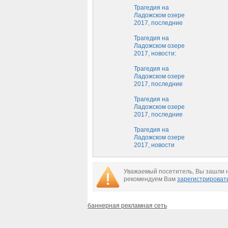
Трагедия на
Ладожском озере
2017, последние
новости: пропавших
детей объявили
Трагедия на
мертвыми
Ладожском озере
2017, новости:
пропавших
подростков объявили
Трагедия на
погибшими
Ладожском озере
2017, последние
новости: пропавших
детей не могут найти
Трагедия на
Ладожском озере
2017, последние
новости: как
продвигаются поиски
Трагедия на
Ладожском озере
2017, новости
сегодня: что известно
о пропавших
подростках
Уважаемый посетитель, Вы зашли н
рекомендуем Вам
зарегистрироват
баннерная рекламная сеть