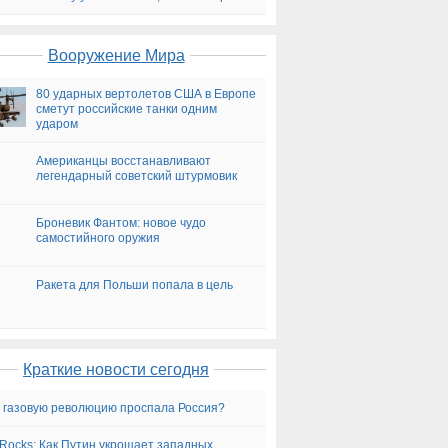
на сегодня
Вооружение Мира
80 ударных вертолетов США в Европе
сметут российские танки одним
ударом
Американцы восстанавливают
легендарный советский штурмовик
Броневик Фантом: новое чудо
самостийного оружия
Ракета для Польши попала в цель
Краткие новости сегодня
 газовую революцию проспала Россия?
nRocks: Как Путин укрощает западных