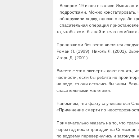
Вечером 19 июня в заливе Импилахти 
подростками. Можно констатировать, ч
обнаружили лодку, однако о судьбе тр
спасательная операция приостановлен
то, чтобы хотя бы найти тела погибших 
Пропавшими без вести числятся следую
Роман Я. (1999), Николь Л. (2001). Вы
Игорь Д. (2001).
Вместе с этим эксперты дают понять, ч
частности, если бы ребята не проигно
на воде, то они остались бы живы. Вед
спасательными жилетами.
Напомним, что факту случившегося Сле
«Причинение смерти по неосторожност
Примечательно указать на то, что траг
через год после трагедии на Сямозере в
по водоему перевернулись и затонули н