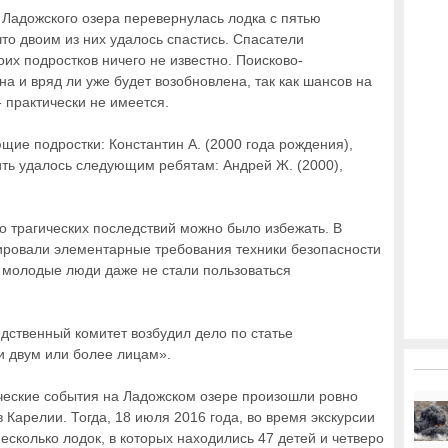
Ладожского озера перевернулась лодка с пятью
то двоим из них удалось спастись. Спасатели
оих подростков ничего не известно. Поисково-
а и вряд ли уже будет возобновлена, так как шансов на
- практически не имеется.
щие подростки: Константин А. (2000 года рождения),
жить удалось следующим ребятам: Андрей Ж. (2000),
то трагических последствий можно было избежать. В
рировали элементарные требования техники безопасности
ь молодые люди даже не стали пользоваться
дственный комитет возбудил дело по статье
и двум или более лицам».
ические события на Ладожском озере произошли ровно
 Карелии. Тогда, 18 июля 2016 года, во время экскурсии
есколько лодок, в которых находились 47 детей и четверо