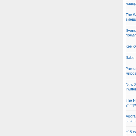
лиде
The W
вмеша
Svens
предл
Кем с
Sabq:
Росси
миров
New S
Twitte
The N
урегу
Agora
зачас
e15.c