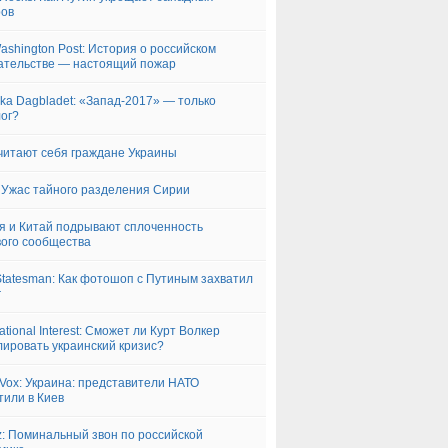
ров
ashington Post: История о российском
тельстве — настоящий пожар
ka Dagbladet: «Запад-2017» — только
ог?
читают себя граждане Украины
 Ужас тайного разделения Сирии
я и Китай подрывают сплоченность
ого сообщества
tatesman: Как фотошоп с Путиным захватил
r
ational Interest: Сможет ли Курт Волкер
лировать украинский кризис?
Vox: Украина: представители НАТО
тили в Киев
z: Поминальный звон по российской