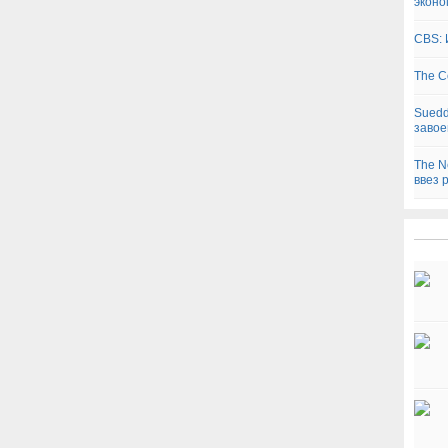
эконо
CBS: 
The C
Suedd
завое
The N
ввез 