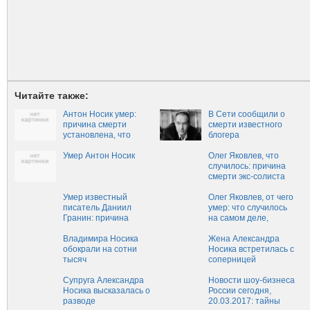
Читайте также:
Антон Носик умер:
В Сети сообщили о
причина смерти
смерти известного
установлена, что
блогера
случилось
Умер Антон Носик
Олег Яковлев, что
случилось: причина
смерти экс-солиста
"Иванушек"
Умер известный
Олег Яковлев, от чего
писатель Даниил
умер: что случилось
Гранин: причина
на самом деле,
смерти уже известна
причина смерти певца
Владимира Носика
Жена Александра
обокрали на сотни
Носика встретилась с
тысяч
соперницей
Супруга Александра
Новости шоу-бизнеса
Носика высказалась о
России сегодня,
разводе
20.03.2017: тайны