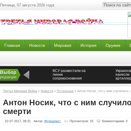
Пятница, 07 августа 2026 года
Главная
Новости
Мировая
История
Оружие
ВСУ разместили на
Украинск
Выбор
линии
нанесли
редакции
соприкосновения
артиллер
танки, «Грады» и
по окрес
гаубицы — Новороссия
Ясинова
Новорос
Третья Мировая Война
»
Новости
»
Остальные
» Антон Носик, что с ним случилось:
Антон Носик, что с ним случил
смерти
10-07-2017, 08:31
Автор:
Журналист
Просмотров: 33
Комментариев: 0