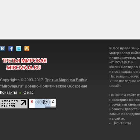
© Все права защ
материалов сайта
индексируется, н
mirovaja.ru
«
» !
Мнения авторов 
не совпадать с п
Настоящий ресурс
Copyrights © 2003-2017.
Третья Мировая Война
У нас последние н
онлайн.
"Mirovaja.ru" Военно-Политическое Обозрение
Контакты
О нас
На нашем сайте 
последние новост
прочитать свежие
новости дагестана
самые последние 
на сайте.
Контакты