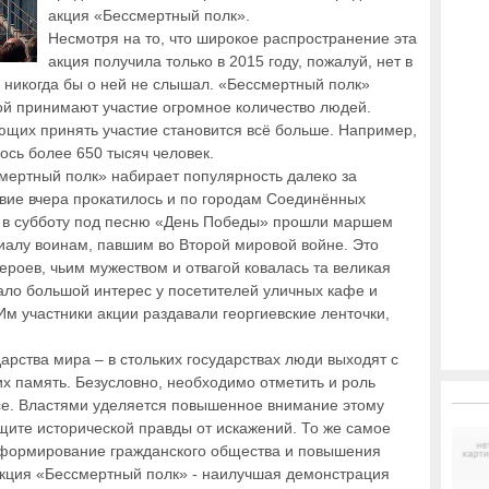
акция «Бессмертный полк».
Несмотря на то, что широкое распространение эта
акция получила только в 2015 году, пожалуй, нет в
й никогда бы о ней не слышал. «Бессмертный полк»
рой принимают участие огромное количество людей.
ающих принять участие становится всё больше. Например,
ось более 650 тысяч человек.
смертный полк» набирает популярность далеко за
вие вчера прокатилось и по городам Соединённых
к в субботу под песню «День Победы» прошли маршем
иалу воинам, павшим во Второй мировой войне. Это
героев, чьим мужеством и отвагой ковалась та великая
ло большой интерес у посетителей уличных кафе и
м участники акции раздавали георгиевские ленточки,
дарства мира – в стольких государствах люди выходят с
х память. Безусловно, необходимо отметить и роль
ссе. Властями уделяется повышенное внимание этому
ите исторической правды от искажений. То же самое
а формирование гражданского общества и повышения
Акция «Бессмертный полк» - наилучшая демонстрация