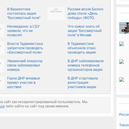
В Вашингтоне
Русские возле Белого
состоялась акция
дома спели «День
"Бессмертный полк"
победы» (ФОТО,
ВИДЕО)
Неожиданно: в СБУ
Что нужно знать об
заявили, что не
акции "Бессмертный
позволят
полк" в Москве
неонацистам сорвать
«Бессмертный полк» в
Власти Таджикистана
В Таджикистане
Киеве (ВИДЕО)
запретили проводить
объяснили отказ
«Бессмертный полк»
проводить акцию
"Бессмертный полк"
Украинский оператор
В ДНР заблокировали
связи заблокировал
номера телефонов
номера
организаторов акции
организаторов акции
«Бессмертный полк»
«Бессмертный полк» в
Герои ДНР впервые
В ДНР стартовала
ДНР
примут участие в
регистрация
шествии
участников акции
«Бессмертного полка»
«Бессмертный полк»
9 мая в Донецке
а сайт как незарегистрированный пользователь. Мы
ься
либо зайти на сайт под своим именем.
Росси
Tidni