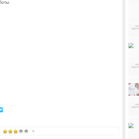
боты.
<