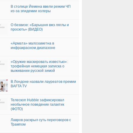
В столице Йемена ввели режим ЧП
из-за эпидемии холеры
О безвизе: «Барышня вжэ ляглы и
просють» (ВИДЕО)
«Армата» малозаметна в
инфракрасном диапазоне
«Оружие маскировать известью»:
трофейная немецкая записка о
выживании русской зимой
В Лондоне назвали лауреатов премии
BAFTA TV
Телескоп Hubble зафиксировал
необычное поведение галактик
(ФОТО)
Лавров раскрыл суть переговоров с
Трампом