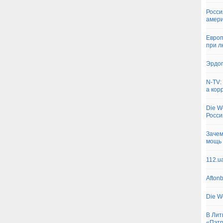
Росси
амер
Европ
при л
Эрдог
N-TV:
а кор
Die W
Росс
Зачем
мощь 
112.u
Afton
Die W
В Лит
«Пэт