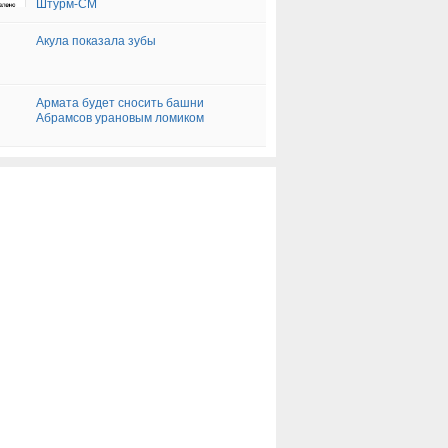
Штурм-СМ
Акула показала зубы
Армата будет сносить башни
Абрамсов урановым ломиком