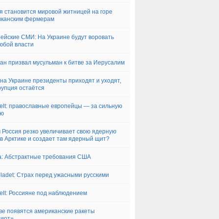
я становится мировой житницей на горе
иканским фермерам
ейские СМИ: На Украине будут воровать
юбой власти
ан призвал мусульман к битве за Иерусалим
 на Украине президенты приходят и уходят,
рупция остаётся
elt: православные европейцы — за сильную
ию
 Россия резко увеличивает свою ядерную
в Арктике и создает там ядерный щит?
a: Абстрактные требования США
bladet: Страх перед ужасными русскими
elt: Россияне под наблюдением
ве появятся американские ракеты
риот»