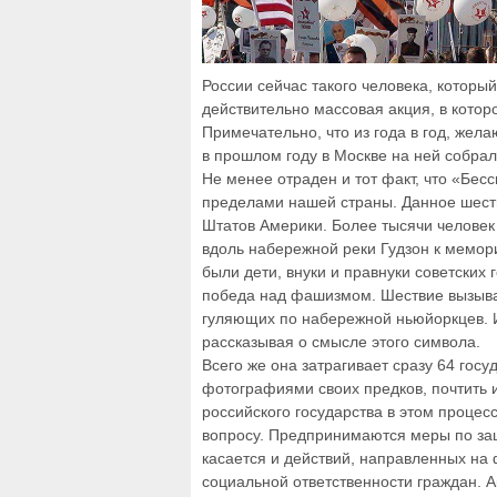
России сейчас такого человека, которы
действительно массовая акция, в кото
Примечательно, что из года в год, жел
в прошлом году в Москве на ней собрал
Не менее отраден и тот факт, что «Бес
пределами нашей страны. Данное шест
Штатов Америки. Более тысячи челове
вдоль набережной реки Гудзон к мемор
были дети, внуки и правнуки советских 
победа над фашизмом. Шествие вызыва
гуляющих по набережной ньюйоркцев. И
рассказывая о смысле этого символа.
Всего же она затрагивает сразу 64 госу
фотографиями своих предков, почтить и
российского государства в этом проце
вопросу. Предпринимаются меры по защ
касается и действий, направленных н
социальной ответственности граждан. 