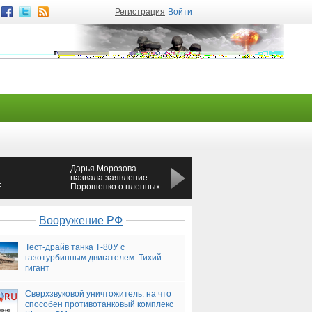
Регистрация
Войти
Дарья Морозова
В Ессентуках
назвала заявление
отстреливают
:
Порошенко о пленных
бродячих собак
,
политическими играми
— Новороссия
Вооружение РФ
Тест-драйв танка Т-80У с
газотурбинным двигателем. Тихий
гигант
Сверхзвуковой уничтожитель: на что
способен противотанковый комплекс