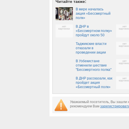
Читайте также:
В мире началась
акция «Бессмертный
полк»
В ДНР в
«Бессмертном полку»
пройдут около 50
тысяч человек
Таджикские власти
отказали в
проведении акции
"Бессмертный полк"
В Узбекистане
отменили шествие
"Бессмертного полка"
В ДНР рассказали, как
пройдет акция
«Бессмертный полк»
9 мая в Донецке
Уважаемый посетитель, Вы зашли н
рекомендуем Вам
зарегистрироват