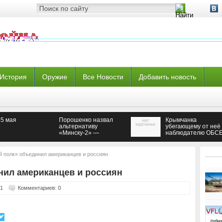
История
Оружие
Все Новости
Добавить новость
15 мая
Порошенко назвал
Крымчанка
альтернативу
убегающему от неё
«Минску-2» —
наблюдателю ОБСЕ
Новороссия
"Сволочи! Все знают
что вы покрываете
ВСУ"
 полк» объединил американцев и россиян
нил американцев и россиян
01
Комментариев: 0