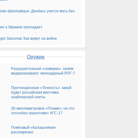
nde diplomatique: Донбасс учится жить без
ес к Украине пропадает
ngin Sanomat: Как живут на войне
Оружие
Разрушительная «семерка»: зачем
модернизируют легендарный РПГ-7
Претенциозная «Точность»: какой
будет российская винтовка
снайперской элиты
30-миллиметровое «Пламя»: на что
способен гранатомет АГС-17
Помповый «Калашников»
рассекречен