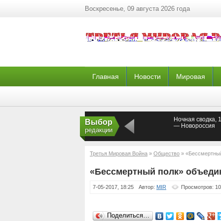
Воскресенье, 09 августа 2026 года
Главная
Новости
Мировая
Ночная сводка, 
Выбор
— Новороссия
редакции
Третья Мировая Война
»
Общество
» «Бессмертный
«Бессмертный полк» объеди
7-05-2017, 18:25
Автор:
MIR
Просмотров: 1
Поделиться…