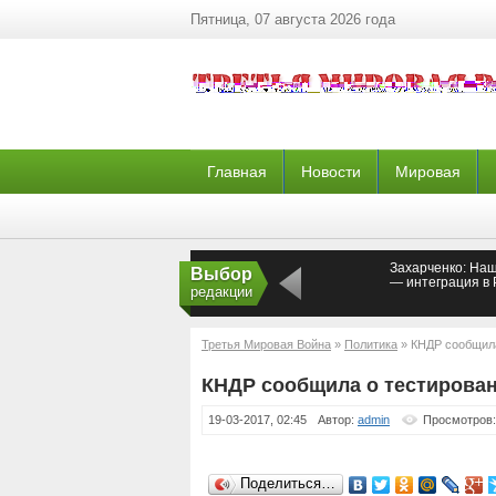
Пятница, 07 августа 2026 года
Главная
Новости
Мировая
Захарченко: На
Выбор
— интеграция в
редакции
Третья Мировая Война
»
Политика
» КНДР сообщила
КНДР сообщила о тестирован
19-03-2017, 02:45
Автор:
admin
Просмотров:
Поделиться…