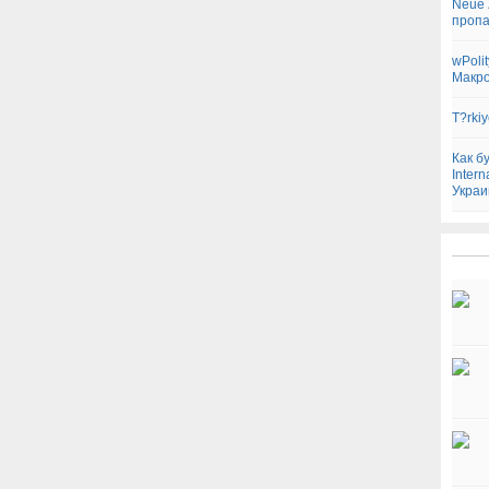
Neue 
проп
wPoli
Макро
T?rki
Как б
Inter
Украи