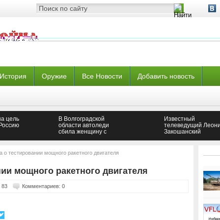
История
Оружие
Все Новости
Добавить новость
ша цель
В Волгоградской
Известный
 Россию
области автоледи
телеведущий Леон
сбила женщину с
Закошанский
ребенком
пострадал в аварии
центре Москвы
 о тестировании мощного ракетного двигателя
ии мощного ракетного двигателя
 83
Комментариев: 0