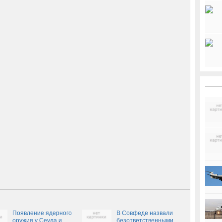
Появление ядерного
В Совфеде назвали
оружия у Сеула и
безответственными