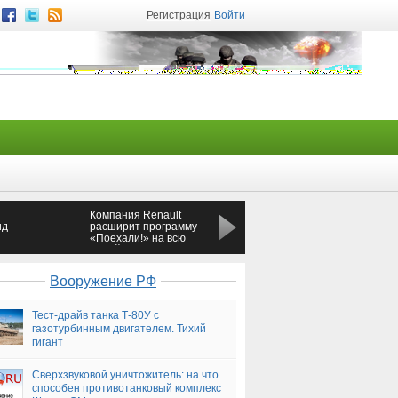
Регистрация
Войти
Компания Renault
В Бурятии девушка
ид
расширит программу
убила мужчину,
«Поехали!» на всю
который попытался
 в
линейку кроссоверов
раздеть ее во сне
SUV
Вооружение РФ
Тест-драйв танка Т-80У с
газотурбинным двигателем. Тихий
гигант
Сверхзвуковой уничтожитель: на что
способен противотанковый комплекс