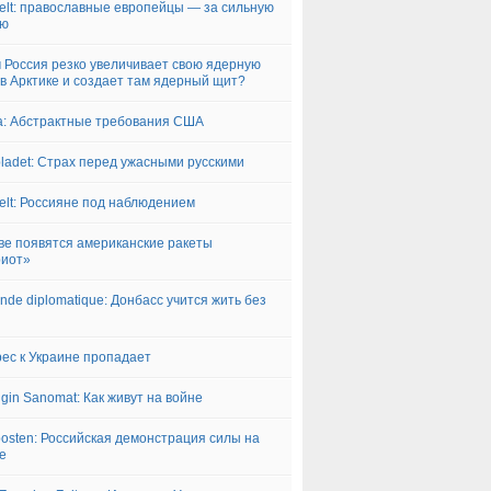
elt: православные европейцы — за сильную
ию
 Россия резко увеличивает свою ядерную
в Арктике и создает там ядерный щит?
a: Абстрактные требования США
bladet: Страх перед ужасными русскими
elt: Россияне под наблюдением
ве появятся американские ракеты
риот»
nde diplomatique: Донбасс учится жить без
ес к Украине пропадает
ngin Sanomat: Как живут на войне
posten: Российская демонстрация силы на
е