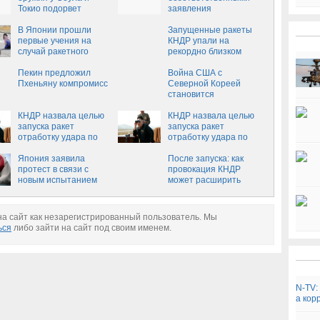
Токио подорвет
заявления
безопасность, —
Тиллерсона по
Новиков
В Японии прошли
ядерному оружию
Запущенные ракеты
первые учения на
КНДР упали на
случай ракетного
рекордно близком
удара КНДР
расстоянии от Японии‍
Пекин предложил
Война США с
Пхеньяну компромисс
Северной Кореей
становится
неизбежной
КНДР назвала целью
КНДР назвала целью
запуска ракет
запуска ракет
отработку удара по
отработку удара по
базам США
базам США в Японии
Япония заявила
После запуска: как
протест в связи с
провокация КНДР
новым испытанием
может расширить
ракеты в КНДР
военное присутствие
США в Японии
а сайт как незарегистрированный пользователь. Мы
ься
либо зайти на сайт под своим именем.
N-TV:
а кор