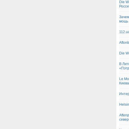
Die W
Росс
Зачем
мощь 
112.u
Afton
Die W
В Лит
«Пэт
Le Mo
Киева
Интер
Helsi
Aften
север