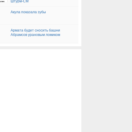
Штурм-СМ
Акула показала зубы
Армата будет сносить башни
Абрамсов урановым ломиком