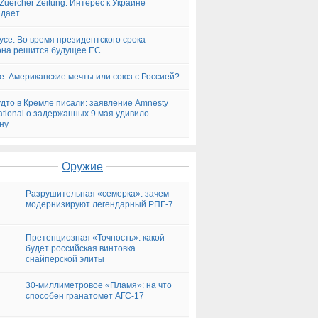
Zuercher Zeitung: Интерес к Украине
адает
tyce: Во время президентского срока
на решится будущее ЕС
ye: Американские мечты или союз с Россией?
удто в Кремле писали: заявление Amnesty
national о задержанных 9 мая удивило
ну
Оружие
Разрушительная «семерка»: зачем
модернизируют легендарный РПГ-7
Претенциозная «Точность»: какой
будет российская винтовка
снайперской элиты
30-миллиметровое «Пламя»: на что
способен гранатомет АГС-17