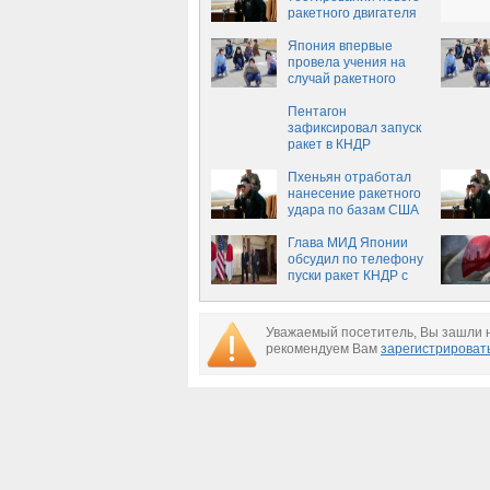
ракетного двигателя
Япония впервые
провела учения на
случай ракетного
удара КНДР
Пентагон
зафиксировал запуск
ракет в КНДР
Пхеньян отработал
нанесение ракетного
удара по базам США
Глава МИД Японии
обсудил по телефону
пуски ракет КНДР с
Тиллерсоном
Уважаемый посетитель, Вы зашли н
рекомендуем Вам
зарегистрироват