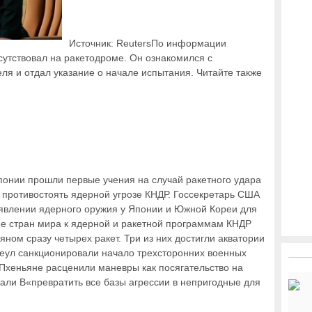
Источник: ReutersПо информации
сутствовал на ракетодроме. Он ознакомился с
ля и отдал указание о начале испытания. Читайте также
понии прошли первые учения на случай ракетного удара
противостоять ядерной угрозе КНДР. Госсекретарь США
явлении ядерного оружия у Японии и Южной Кореи для
е стран мира к ядерной и ракетной программам КНДР
яном сразу четырех ракет. Три из них достигли акватории
Сеул санкционировали начало трехсторонних военных
 Пхеньяне расценили маневры как посягательство на
али В«превратить все базы агрессии в непригодные для