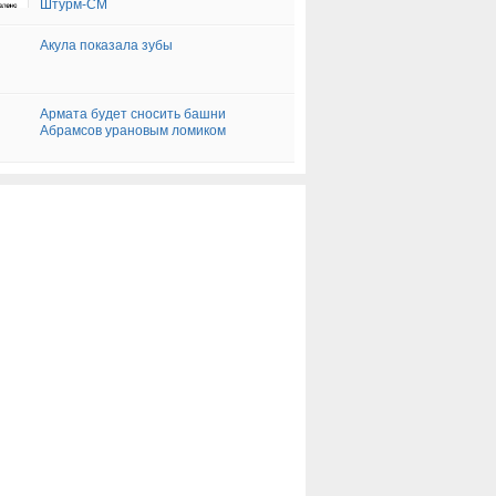
Штурм-СМ
Акула показала зубы
Армата будет сносить башни
Абрамсов урановым ломиком