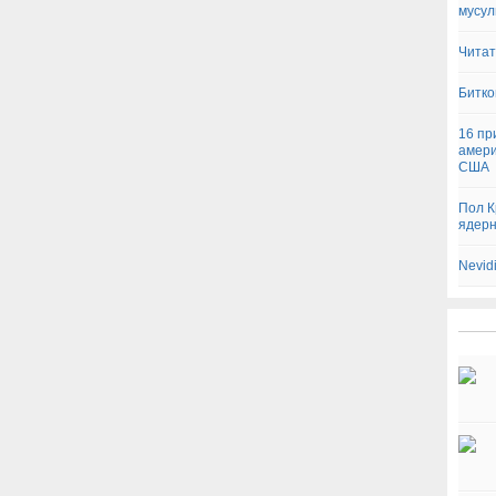
мусул
Читат
Битко
16 пр
амери
США
Пол К
ядерн
Nevid