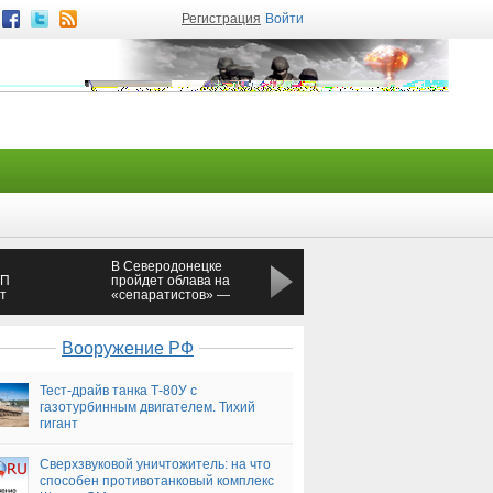
Регистрация
Войти
й
В Северодонецке
В Новороссийске
ТП
пройдет облава на
мужчина разбил окно в
т
«сепаратистов» —
машине «скорой»
Новороссия
помощи
Вооружение РФ
Тест-драйв танка Т-80У с
газотурбинным двигателем. Тихий
гигант
Сверхзвуковой уничтожитель: на что
способен противотанковый комплекс