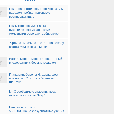
Полторак с гордостью: По Крещатику
парадом пройдут натовские
военнослужащие
Польского рок-музыканта,
руководившего украинскими
железными дорогами, собираются
увольнять
Украина выразила протест по поводу
визита Медведева в Крым
Израиль продемонстрировал новый
внедорожник с боевым модулем
Глава минобороны Нидерландов
призвала ЕС создать "военный
Шенген"
МЧС сообщило о спасении всех
горняков из шахты "Мир"
Пентагон потратил
$500 млн на безрезультатные учения