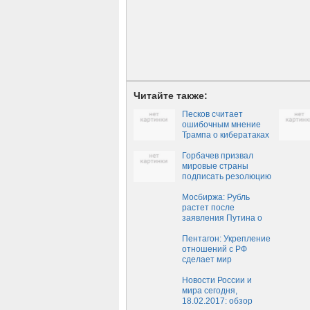
Читайте также:
Песков считает
ошибочным мнение
Трампа о кибератаках
России на США‍
Горбачев призвал
мировые страны
подписать резолюцию
о недопустимости
ядерной войны
Мосбиржа: Рубль
растет после
заявления Путина о
ключевой ставке
Пентагон: Укрепление
отношений с РФ
сделает мир
безопаснее
Новости России и
мира сегодня,
18.02.2017: обзор