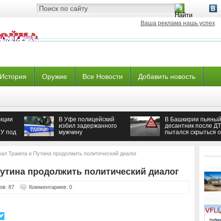
Ваша реклама нашь успех
История
Оружие
Все Новости
Добавить новость
иции
В Уфе полицейский
В Башкирии пьяны
избил задержанного
десантник после Д
У под
мужчину
пытался скрыться о
полиции
вал Трампа и Путина продолжить политический диалог
Путина продолжить политический диалог
ов: 87
Комментариев: 0