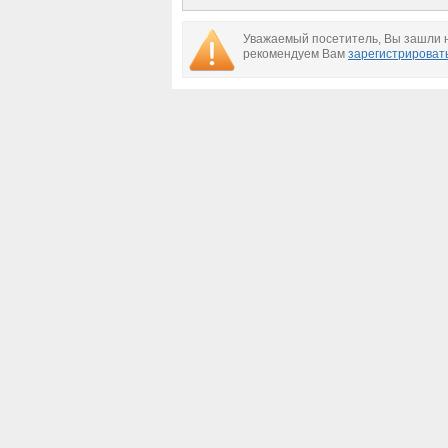
главных событий,
свежие новости
России и мира на
Уважаемый посетитель, Вы зашли н
сегодня, 18 февраля
рекомендуем Вам
зарегистрироват