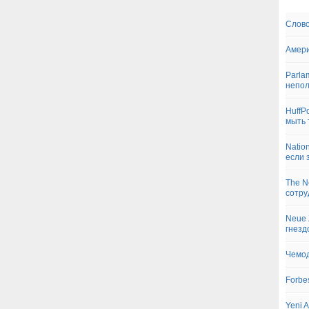
Слово
Амери
Parla
непо
HuffP
мыть 
Natio
если 
The N
сотру
Neue 
гнезд
Чемод
Forbe
Yeni 