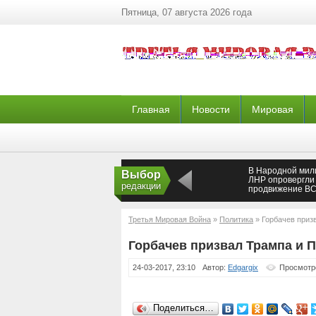
Пятница, 07 августа 2026 года
Главная
Новости
Мировая
В Народной мил
Выбор
ЛНР опровергли
редакции
продвижение ВС
Дебальцево —
Новороссия
Третья Мировая Война
»
Политика
» Горбачев приз
Горбачев призвал Трампа и 
24-03-2017, 23:10
Автор:
Edgargix
Просмотр
Поделиться…