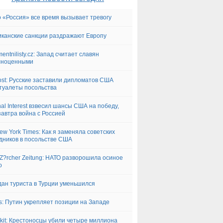
 «Россия» все время вызывает тревогу
канские санкции раздражают Европу
mentnilisty.cz: Запад считает славян
лноценными
ost: Русские заставили дипломатов США
туалеты посольства
nal Interest взвесил шансы США на победу,
завтра война с Россией
ew York Times: Как я заменяла советских
дников в посольстве США
Z?rcher Zeitung: НАТО разворошила осиное
о
ан туриста в Турции уменьшился
s: Путин укрепляет позиции на Западе
Akit: Крестоносцы убили четыре миллиона