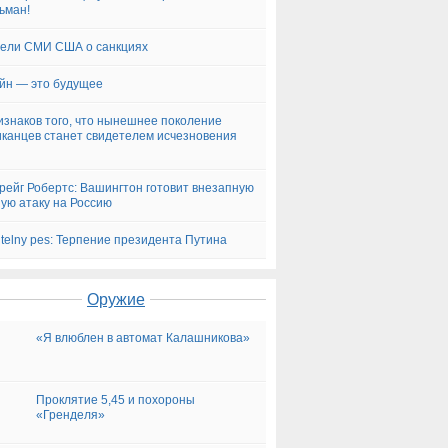
ьман!
ели СМИ США о санкциях
йн — это будущее
изнаков того, что нынешнее поколение
канцев станет свидетелем исчезновения
рейг Робертс: Вашингтон готовит внезапную
ую атаку на Россию
itelny pes: Терпение президента Путина
Оружие
«Я влюблен в автомат Калашникова»
Проклятие 5,45 и похороны
«Гренделя»