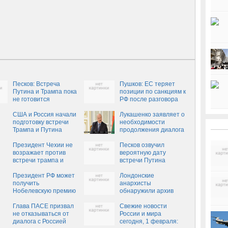
Песков: Встреча
Пушков: ЕС теряет
Путина и Трампа пока
позиции по санкциям к
не готовится
РФ после разговора
Путина с Трампом
США и Россия начали
Лукашенко заявляет о
подготовку встречи
необходимости
Трампа и Путина
продолжения диалога
Беларуси с
Президент Чехии не
евроструктурами
Песков озвучил
возражает против
вероятную дату
встречи трампа и
встречи Путина
Путина в Праге
и Трампа
Президент РФ может
Лондонские
получить
анархисты
Нобелевскую премию
обнаружили архив
мира
Горбачев-фонда
Глава ПАСЕ призвал
Свежие новости
не отказываться от
России и мира
диалога с Россией
сегодня, 1 февраля: