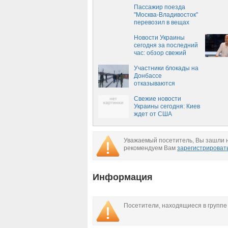
Пассажир поезда
"Москва-Владивосток"
перевозил в вещах
гранаты и пистолет
Новости Украины
сегодня за последний
час: обзор свежий
событий, новости
Украины сегодня,
Участники блокады на
14.03.2017
Донбассе
отказываются
выполнять
распоряжение
Свежие новости
полиции и сдавать
Украины сегодня: Киев
оружие
ждет от США
летальное оружие
Уважаемый посетитель, Вы зашли н
рекомендуем Вам
зарегистрироват
Информация
Посетители, находящиеся в групп