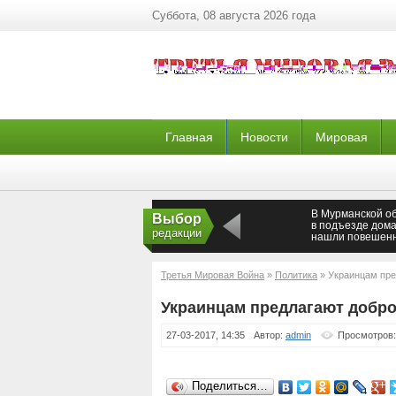
Суббота, 08 августа 2026 года
Главная
Новости
Мировая
В Мурманской о
Выбор
в подъезде дом
редакции
нашли повешен
мужчину
Третья Мировая Война
»
Политика
» Украинцам пре
Украинцам предлагают добро
27-03-2017, 14:35
Автор:
admin
Просмотров:
Поделиться…