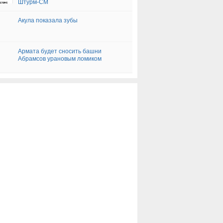
Штурм-СМ
Акула показала зубы
Армата будет сносить башни
Абрамсов урановым ломиком