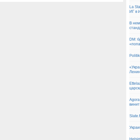
La St
ИГ в 
В нем
станд
DM: б
«попа
Polit
«Укра
Лени
Ettel
царск
Agora
винит
Slate
Украи
Helsi