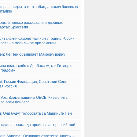
ampa: раскрыта контрабанда тысяч боевиков
Италию
ецкой прессе рассказали о двойных
артах Брюсселя
ританский самолёт-шпион у границ России
лся» на мобильное приложение
iken: Ле Пен объявляет Макрону войну
ина ведет себя с Донбассом, как Гитлер с
нградом»
aat: Россия Федерация, Советский Союз,
ая Россия
 Vox: Взрыв машины ОБСЕ: Киев опять
 во всем Донбасс
.fr: Они будут голосовать за Марин Ле Пен
нская пропаганда проигрывает российской
ngin Sanomat: Основная ответственность —