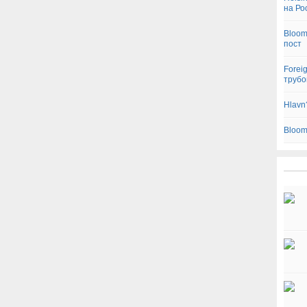
на Ро
Bloom
пост
Forei
трубо
Hlavn
Bloom