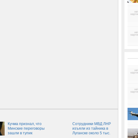
Кучма признал, что
Сотрудники МВД ЛНР
Минские переговоры
изъяли из тайника в
зашли в тупик
Луганске около 5 тыс.
единиц боеприпасов