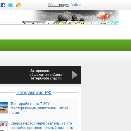
Регистрация
Войти
Из горящего
В Петербурге ЛГБТ-
общежития в Санкт-
активисты избили
Петербурге спасли
Милонова
шесть человек
Вооружение РФ
Тест-драйв танка Т-80У с
газотурбинным двигателем. Тихий
гигант
Сверхзвуковой уничтожитель: на что
способен противотанковый комплекс