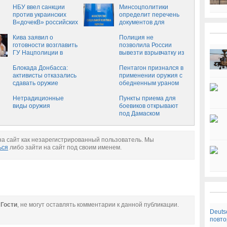
НБУ ввел санкции
— Новороссия
Минсоцполитики
против украинских
определит перечень
В«дочекВ» российских
документов для
госбанков
признания товаров
Кива заявил о
гумпомощью
Полиция не
готовности возглавить
позволила России
ГУ Нацполиции в
вывезти взрывчатку из
Донецкой области
Украины
вместо Аброськина:
Блокада Донбасса:
Пентагон признался в
Ему будет найдена
активисты отказались
применении оружия с
замена
сдавать оружие
обедненным ураном
полиции
Нетрадиционные
Пункты приема для
виды оружия
боевиков открывают
под Дамаском
а сайт как незарегистрированный пользователь. Мы
ься
либо зайти на сайт под своим именем.
е
Гости
, не могут оставлять комментарии к данной публикации.
Deuts
повто