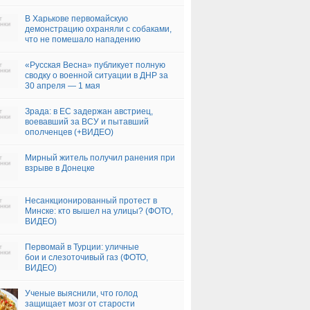
В Харькове первомайскую
демонстрацию охраняли с собаками,
что не помешало нападению
неонацистов (ФОТО, ВИДЕО)
«Русская Весна» публикует полную
сводку о военной ситуации в ДНР за
30 апреля — 1 мая
Зрада: в ЕС задержан австриец,
воевавший за ВСУ и пытавший
ополченцев (+ВИДЕО)
Мирный житель получил ранения при
взрыве в Донецке
Несанкционированный протест в
Минске: кто вышел на улицы? (ФОТО,
ВИДЕО)
Первомай в Турции: уличные
бои и слезоточивый газ (ФОТО,
ВИДЕО)
Ученые выяснили, что голод
защищает мозг от старости