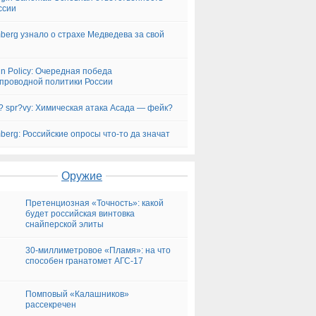
ссии
berg узнало о страхе Медведева за свой
gn Policy: Очередная победа
проводной политики России
? spr?vy: Химическая атака Асада — фейк?
berg: Российские опросы что-то да значат
Оружие
Претенциозная «Точность»: какой
будет российская винтовка
снайперской элиты
30-миллиметровое «Пламя»: на что
способен гранатомет АГС-17
Помповый «Калашников»
рассекречен