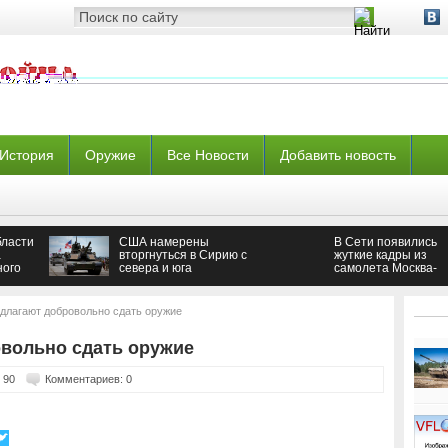
История
Оружие
Все Новости
Добавить новость
бласти
США намерены
В Сети появились
а
вторгнуться в Сирию с
жуткие кадры из
ного
севера и юга
самолета Москва-
Бангкок
длагают добровольно сдать оружие
вольно сдать оружие
 90
Комментариев: 0