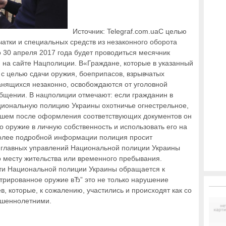
Источник: Telegraf.com.uaС целью
атки и специальных средств из незаконного оборота
 30 апреля 2017 года будет проводиться месячник
я на сайте Нацполиции. В«Граждане, которые в указанный
 с целью сдачи оружия, боеприпасов, взрывчатых
анящихся незаконно, освобождаются от уголовной
общении. В нацполиции отмечают: если гражданин в
циональную полицию Украины охотничье огнестрельное,
ейшем после оформления соответствующих документов он
о оружие в личную собственность и использовать его на
более подробной информации полиция просит
 главных управлений Национальной полиции Украины
 месту жительства или временного пребывания.
ти Национальной полиции Украины обращается к
стрированное оружие вЂ” это не только нарушение
в, которые, к сожалению, участились и происходят как со
ршеннолетними.