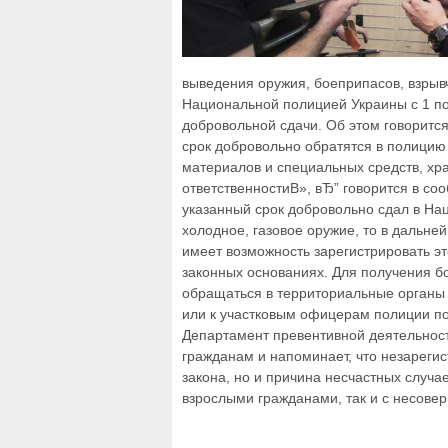
выведения оружия, боеприпасов, взрывч
Национальной полицией Украины с 1 по
добровольной сдачи. Об этом говоритс
срок добровольно обратятся в полицию
материалов и специальных средств, хр
ответственностиВ», вЂ” говорится в со
указанный срок добровольно сдал в На
холодное, газовое оружие, то в дальн
имеет возможность зарегистрировать эт
законных основаниях. Для получения 
обращаться в территориальные органы
или к участковым офицерам полиции по
Департамент превентивной деятельнос
гражданам и напоминает, что незареги
закона, но и причина несчастных случае
взрослыми гражданами, так и с несове