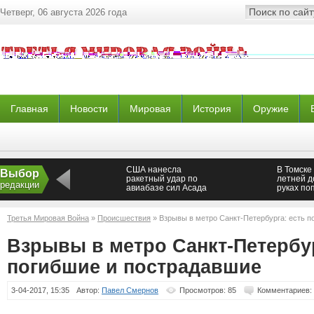
Четверг, 06 августа 2026 года
Главная
Новости
Мировая
История
Оружие
США нанесла
В Томске
Выбор
ракетный удар по
летней д
редакции
авиабазе сил Асада
руках по
(ВИДЕО)
колеса T
Третья Мировая Война
»
Происшествия
» Взрывы в метро Санкт-Петербурга: есть п
Взрывы в метро Санкт-Петербур
погибшие и пострадавшие
3-04-2017, 15:35
Автор:
Павел Смернов
Просмотров: 85
Комментариев: