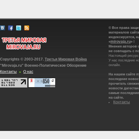
© Все права защ
материалов сайта
индексируется, н
mirovaja.ru
«
» !
Мнения авторов 
не совпадать с п
Настоящий ресурс
Copyrights © 2003-2017.
Третья Мировая Война
У нас последние н
онлайн.
"Mirovaja.ru" Военно-Политическое Обозрение
Контакты
О нас
На нашем сайте 
последние новост
прочитать свежие
новости дагестана
самые последние 
на сайте.
Контакты