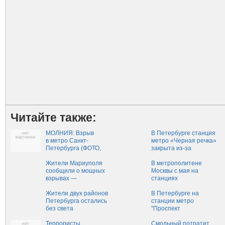
Читайте также:
МОЛНИЯ: Взрыв
В Петербурге станция
в метро Санкт-
метро «Черная речка»
Петербурга (ФОТО,
закрыта из-за
ВИДЕО 18+)
подозрительного
Жители Мариуполя
пакета
В метрополитене
сообщили о мощных
Москвы с мая на
взрывах —
станциях
Новороссия
«Маяковская», «Пу
Жители двух районов
В Петербурге на
Петербурга остались
станции метро
без света
"Проспект
Просвещения"
Террористы
скончался мужчина
Смольный потратит