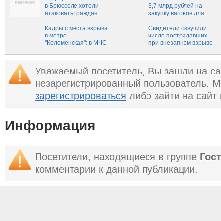
в Брюсселе хотели
3,7 млрд рублей на
атаковать граждан
закупку вагонов для
России,
метро
США и Израиля
Кадры с места взрыва
Свидетели озвучили
в метро
число пострадавших
"Коломенская": в МЧС
при внезапном взрыве
назвали
в московском метро -
предположительную
СМИ
причину ЧП
Уважаемый посетитель, Вы зашли на са
незарегистрированный пользователь. 
зарегистрироваться
либо зайти на сайт
Информация
Посетители, находящиеся в группе
Гос
комментарии к данной публикации.