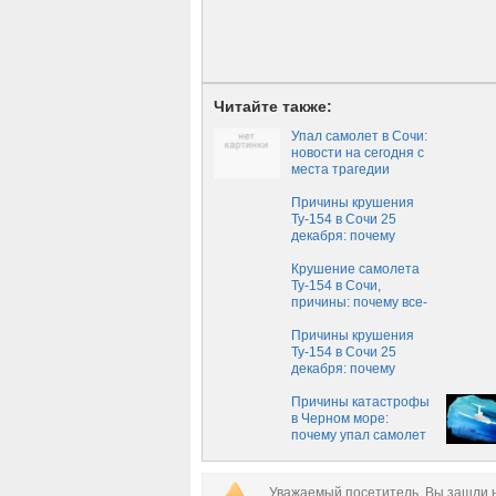
Читайте также:
Упал самолет в Сочи:
новости на сегодня с
места трагедии
Причины крушения
Ту-154 в Сочи 25
декабря: почему
самолет упал в
Черное море, новые
Крушение самолета
версии и последние
Ту-154 в Сочи,
новости
причины: почему все-
таки упал самолет, что
случилось на самом
Причины крушения
деле, версии
Ту-154 в Сочи 25
декабря: почему
самолет упал в
Черное море, новые
Причины катастрофы
версии и последние
в Черном море:
новости
почему упал самолет
Ту-154 в Сочи,
последние новости о
расследовании
Уважаемый посетитель, Вы зашли н