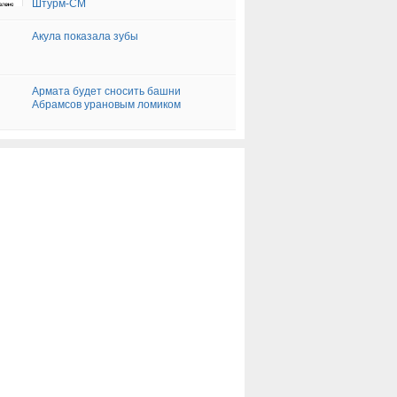
Штурм-СМ
Акула показала зубы
Армата будет сносить башни
Абрамсов урановым ломиком