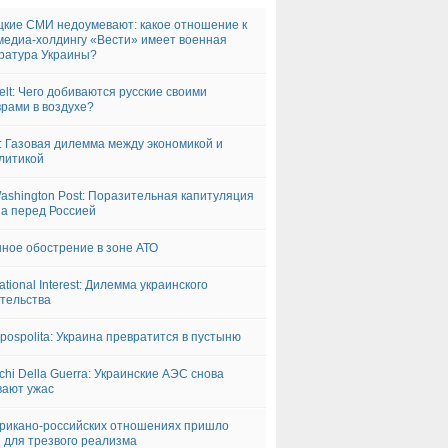
кие СМИ недоумевают: какое отношение к
медиа-холдингу «Вести» имеет военная
ратура Украины?
elt: Чего добиваются русские своими
рами в воздухе?
: Газовая дилемма между экономикой и
литикой
ashington Post: Поразительная капитуляция
а перед Россией
ное обострение в зоне АТО
ational Interest: Дилемма украинского
тельства
pospolita: Украина превратится в пустыню
cchi Della Guerra: Украинские АЭС снова
ают ужас
рикано-российских отношениях пришло
 для трезвого реализма