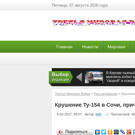
Пятница, 07 августа 2026 года
Главная
Новости
Мировая
В Кирове пьяны
Выбор
мужчина избил 
редакции
“скорой” и оскор
сотрудника Росг
Третья Мировая Война
»
Расследование
» Крушение
Крушение Ту-154 в Сочи, при
9-02-2017, 09:57
Автор:
MIR
Просмотров: 4
Поделиться…