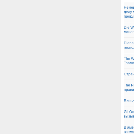
Немец
делу 
проку
Die W
манев
Diena
геопо
The W
Трамп
Стран
The N
прави
Rzecz
Gli O
вызыв
В аме
время