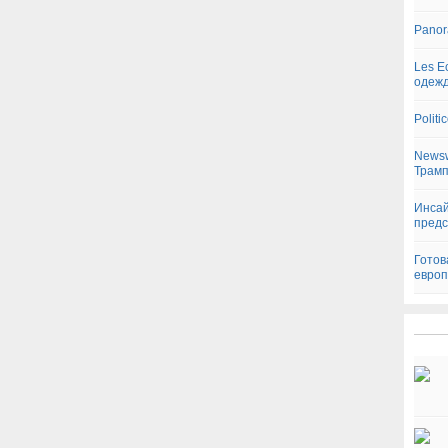
Panor
Les E
одеж
Polit
Newsw
Трам
Инсай
предс
Готов
евро