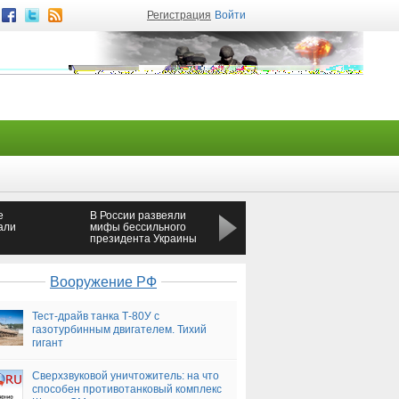
Регистрация
Войти
e
В России развеяли
В Ростовской области 
али
мифы бессильного
ДТП с автобусом и
президента Украины
легковушкой
пострадали два
человека
Вооружение РФ
Тест-драйв танка Т-80У с
газотурбинным двигателем. Тихий
гигант
Сверхзвуковой уничтожитель: на что
способен противотанковый комплекс