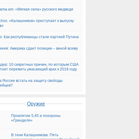
ama.am: «Мягкая сила» русского медведя
chos: «Калашников» приступает к выпуску
ды
ico: Как республиканцы стали партией Путина
eek: Америка сдает позиции – виной всему
п
дер: 10 секретных причин, по которым США
тоит пережить ужасающий крах к 2018 году
а Россия встать на защиту свободы
пейцев?
Оружие
Проклятие 5,45 и похороны
«Гренделя»
В тени Калашникова. Пять