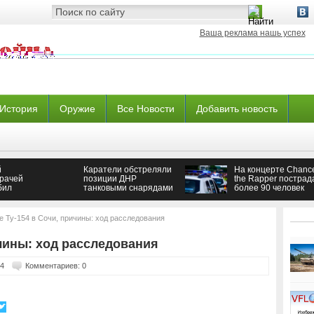
Ваша реклама нашь успех
История
Оружие
Все Новости
Добавить новость
й
Каратели обстреляли
На концерте Chanc
врачей
позиции ДНР
the Rapper пострад
бил
танковыми снарядами
более 90 человек
вардии
— Новороссия
 Ту-154 в Сочи, причины: ход расследования
чины: ход расследования
64
Комментариев: 0