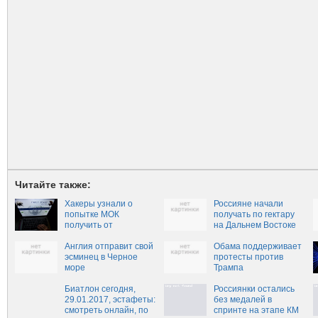
Читайте также:
Хакеры узнали о
Россияне начали
попытке МОК
получать по гектару
получить от
на Дальнем Востоке
Макларена
доказательства вины
Англия отправит свой
Обама поддерживает
россиян
эсминец в Черное
протесты против
море
Трампа
Биатлон сегодня,
Россиянки остались
29.01.2017, эстафеты:
без медалей в
смотреть онлайн, по
спринте на этапе КМ