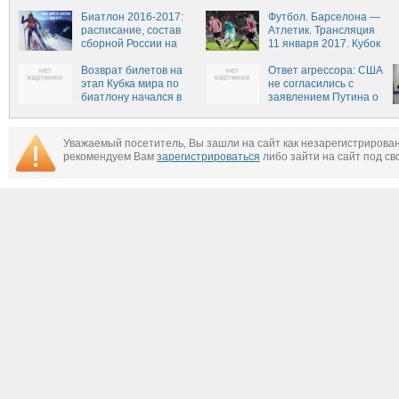
какому каналу прямая
по биатлону
трансляция
Биатлон 2016-2017:
Футбол. Барселона —
расписание, состав
Атлетик. Трансляция
сборной России на
11 января 2017. Кубок
Кубок Мира.
Испании 2016-2017.
Результаты.
Возврат билетов на
1:8 финала
Ответ агрессора: США
этап Кубка мира по
не согласились с
биатлону начался в
заявлением Путина о
Тюмени
превосходстве
российской армии
Уважаемый посетитель, Вы зашли на сайт как незарегистрирова
рекомендуем Вам
зарегистрироваться
либо зайти на сайт под св