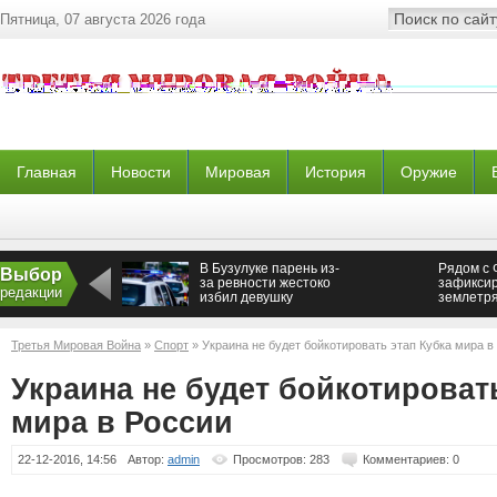
Пятница, 07 августа 2026 года
Главная
Новости
Мировая
История
Оружие
В Бузулуке парень из-
Рядом с 
Выбор
за ревности жестоко
зафикси
редакции
избил девушку
землетр
магнитуд
Третья Мировая Война
»
Спорт
» Украина не будет бойкотировать этап Кубка мира в
Украина не будет бойкотироват
мира в России
22-12-2016, 14:56
Автор:
admin
Просмотров: 283
Комментариев: 0