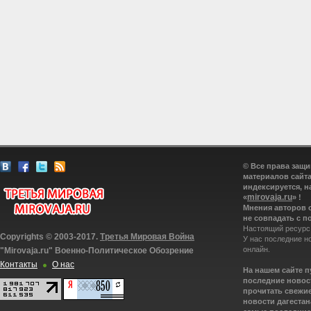
© Все права защ
материалов сайта
индексируется, н
mirovaja.ru
«
» !
Мнения авторов 
не совпадать с п
Настоящий ресурс
Copyrights © 2003-2017.
Третья Мировая Война
У нас последние н
онлайн.
"Mirovaja.ru" Военно-Политическое Обозрение
Контакты
О нас
На нашем сайте 
последние новост
прочитать свежие
новости дагестана