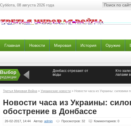
Суббота, 08 августа 2026 года
Главная
Новости
Мировая
История
Оружие
Донбасс отрезают от
Кто зале
Выбор
воды
лапами в
редакции
Третья Мировая Война
»
Украинские новости
» Новости часа из Украины: силовики 
Новости часа из Украины: сило
обострение в Донбассе
26-02-2017, 14:44
Автор:
admin
Просмотров: 32
Комментариев: 0