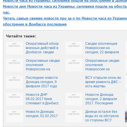
Новости часа из Украины: силовики пошли на обострение в Донбас
Новости дня Новости часа из Украины: силовики пошли на обостр
час,
Читать самые свежие новости про за о по Новости часа из Украи
обострение в Донбассе последние
Читайте также:
Оперативный обзор
Сводки ополченцев
военных действий в
Новороссии на
Донбассе: сводки
сегодня, 22 февраля
ополчения
Новороссии на 26
Оперативные сводки
Оперативные сводки
февраля
ополчения
ополчения
Новороссии на
Новороссии на
сегодня, 18 февраля
сегодня, 13 февраля
Последние новости
ВСУ открыли огонь во
Донецка сегодня, 9
время ремонта ДФС –
февраля 2017 года
есть жертвы
Новости ДНР
Новости Донецка
06.02.2017 Киев
сегодня, 2 февраля
стягивает в Донбасс
2017. Последние
комплексы «Точка-У»
новости Авдеевки
Новости Донецка
сейчас
Донецк остался без
сегодня, 01.02.2017
воды из за обстрела
со стороны ВСУ