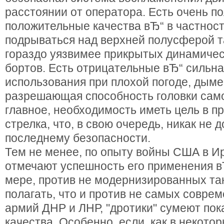
расстоянии от оператора. Есть очень п
положительные качества вЂ“ в частност
подрываться над верхней полусферой т
гораздо уязвимее прикрытых динамиче
бортов. Есть отрицательные вЂ“ сильн
использования при плохой погоде, дыме
разрешающая способность головки сам
главное, необходимость иметь цель в п
стрелка, что, в свою очередь, никак не 
последнему безопасности.
Тем не менее, по опыту войны США в И
отмечают успешность его применения 
мере, против не модернизированных та
полагать, что и против не самых совр
армий ДНР и ЛНР, "дротики" сумеют пок
качества. Особенно, если, как в некото