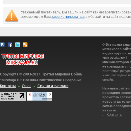
необходимо
Украины
поставлять
«летальное оружие»
Уважаемый посетитель, Вы зашли на сайт как незарегистрирова
рекомендуем Вам
зарегистрироваться
либо зайти на сайт под св
© Все права защ
материалов сайта
индексируется, н
mirovaja.ru
«
» !
Мнения авторов 
не совпадать с п
Настоящий ресурс
Copyrights © 2003-2017.
Третья Мировая Война
У нас последние н
онлайн.
"Mirovaja.ru" Военно-Политическое Обозрение
Контакты
О нас
Ссылки и счетчики
На нашем сайте 
последние новост
прочитать свежие
новости дагестана
самые последние 
на сайте.
Контакты