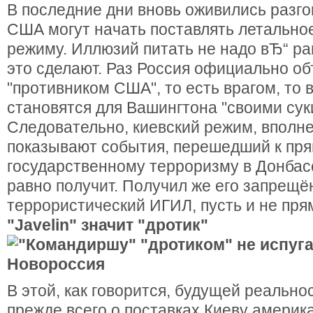
В последние дни вновь оживились разго
США могут начать поставлять летально
режиму. Иллюзий питать не надо вЂ“ ра
это сделают. Раз Россия официально о
"противником США", то есть врагом, то в
становятся для Вашингтона "своими су
Следовательно, киевский режим, вполне
показывают события, перешедший к пр
государственному терроризму в Донбасс
равно получит. Получил же его запрещё
террористический ИГИЛ, пусть и не пр
"Javelin" значит "дротик"
В этой, как говорится, будущей реально
прежде всего о поставках Киеву америк