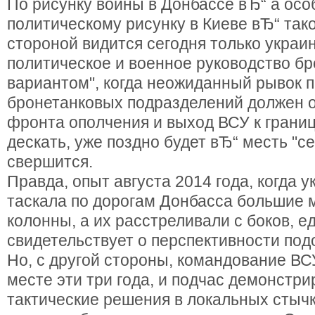
По рисунку войны в Донбассе вЂ“ а осо
политическому рисунку в Киеве вЂ“ та
стороной видится сегодня только украи
политическое и военное руководство бр
вариантом", когда неожиданный рывок п
бронетанковых подразделений должен 
фронта ополчения и выход ВСУ к границ
дескать, уже поздно будет вЂ“ месть "с
свершится.
Правда, опыт августа 2014 года, когда 
таскала по дорогам Донбасса большие
колонны, а их расстреливали с боков, е
свидетельствует о перспективности под
Но, с другой стороны, командование ВС
месте эти три года, и подчас демонстр
тактические решения в локальных стыч