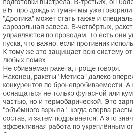
подготовки выстрела. В-третьих, он бо
вЂ“ про дождь и туман мы уже говорили
"Дротика" может стать также и специал
аэрозольная завеса. В-четвёртых, раке
управляются по проводам. То есть они 
пуска, что важно, если противник испол
К тому же это защищает всю систему от
любых помех.
Не сбиваемая ракета, проще говоря.
Наконец, ракеты "Метиса" далеко опер
конкурентов по бронепробиваемости. А 
оснащаться не только фугасной или ку
частью, но и термобарической. Это заря
"объёмного взрыва", когда сперва расп
состав, и затем подрывается. А это зна
эффективная работа по укреплённым ог