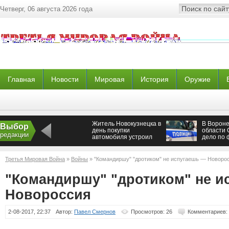
Четверг, 06 августа 2026 года
Главная
Новости
Мировая
История
Оружие
Житель Новокузнецка в
В Ворон
Выбор
день покупки
области 
редакции
автомобиля устроил
дело по 
два ДТП
двух раб
Третья Мировая Война
»
Войны
» "Командиршу" "дротиком" не испугаешь — Новоро
"Командиршу" "дротиком" не и
Новороссия
2-08-2017, 22:37
Автор:
Павел Смернов
Просмотров: 26
Комментариев: