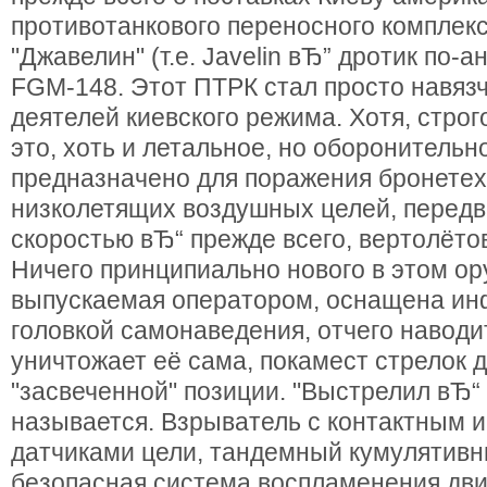
противотанкового переносного комплек
"Джавелин" (т.е. Javelin вЂ” дротик по-а
FGM-148. Этот ПТРК стал просто навяз
деятелей киевского режима. Хотя, строг
это, хоть и летальное, но оборонительн
предназначено для поражения бронетехн
низколетящих воздушных целей, перед
скоростью вЂ“ прежде всего, вертолёто
Ничего принципиально нового в этом ору
выпускаемая оператором, оснащена ин
головкой самонаведения, отчего наводи
уничтожает её сама, покамест стрелок д
"засвеченной" позиции. "Выстрелил вЂ“ 
называется. Взрыватель с контактным 
датчиками цели, тандемный кумулятивн
безопасная система воспламенения дви