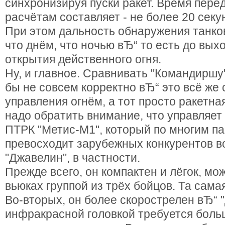
синхронизируя пуски ракет. Время пере
расчётам составляет - не более 20 секу
При этом дальность обнаружения танков
что днём, что ночью вЂ“ то есть до вых
открытия действенного огня.
Ну, и главное. Сравнивать "Командиршу
бы не совсем корректно вЂ“ это всё же
управления огнём, а тот просто ракетна
надо обратить внимание, что управляет
ПТРК "Метис-М1", который по многим п
превосходит зарубежных конкурентов в
"Джавелин", в частности.
Прежде всего, он компактен и лёгок, мо
вьюках группой из трёх бойцов. Та сам
Во-вторых, он более скорострелен вЂ“ "
инфракрасной головкой требуется боль