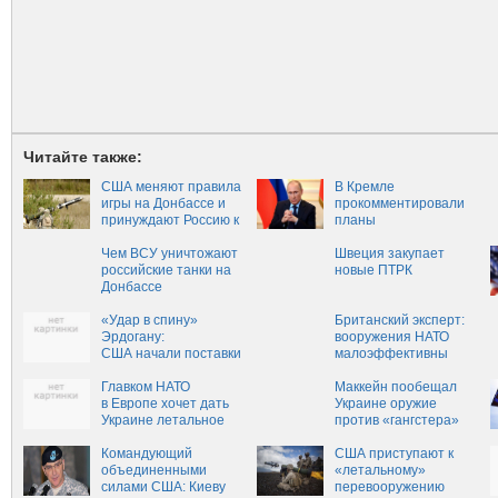
Читайте также:
США меняют правила
В Кремле
игры на Донбассе и
прокомментировали
принуждают Россию к
планы
переговорам
США по поставкам
Чем ВСУ уничтожают
оружия на Украину
Швеция закупает
российские танки на
новые ПТРК
Донбассе
«Удар в спину»
Британский эксперт:
Эрдогану:
вооружения НАТО
США начали поставки
малоэффективны
больших партий
против «Арматы»
оружия и
Главком НАТО
Маккейн пообещал
бронетехники курдам
в Европе хочет дать
Украине оружие
Сирии
Украине летальное
против «гангстера»
вооружение
Путина — Новороссия
Командующий
США приступают к
объединенными
«летальному»
силами США: Киеву
перевооружению