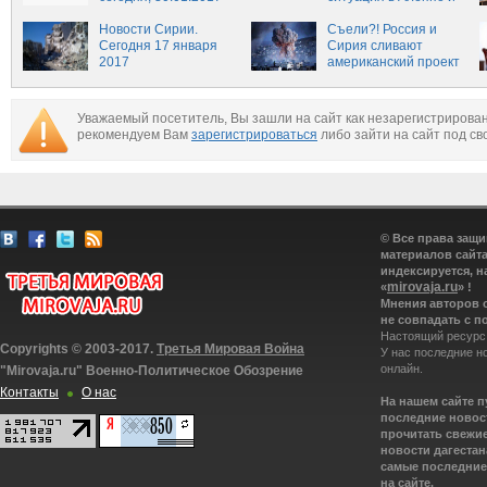
новости сегодня
Сирии 31.01.2017
Пальмире сейчас,
Новости Сирии.
новости часа, обзор
Съели?! Россия и
Сегодня 17 января
боевых действий в
Сирия сливают
2017
Сирии на
американский проект
сегодняшний день, 30
января
Уважаемый посетитель, Вы зашли на сайт как незарегистрирова
рекомендуем Вам
зарегистрироваться
либо зайти на сайт под св
© Все права защ
материалов сайта
индексируется, н
mirovaja.ru
«
» !
Мнения авторов 
не совпадать с п
Настоящий ресурс
Copyrights © 2003-2017.
Третья Мировая Война
У нас последние н
онлайн.
"Mirovaja.ru" Военно-Политическое Обозрение
Контакты
О нас
На нашем сайте 
последние новост
прочитать свежие
новости дагестана
самые последние 
на сайте.