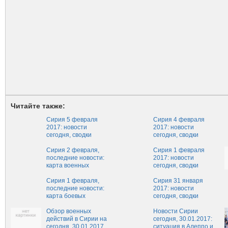
Читайте также:
Сирия 5 февраля
Сирия 4 февраля
2017: новости
2017: новости
сегодня, сводки
сегодня, сводки
Алеппо, ситуация и
Алеппо, ситуация и
карта сейчас, 5
Сирия 2 февраля,
карта сейчас, 4
Сирия 1 февраля
февраля, обзор
последние новости:
февраля, обзор
2017: новости
военных действий в
карта военных
военных действий в
сегодня, сводки
Сирии 05.02.2017
действий, новости
Сирии 04.02.2017
Алеппо, ситуация и
последнего часа из
Сирия 1 февраля,
карта сейчас, 1
Сирия 31 января
Сирии от 02.02.2017,
последние новости:
февраля, обзор
2017: новости
Сирия-Россия,
карта боевых
военных действий в
сегодня, сводки
новости сегодня
действий, новости
Сирии 01.02.2017
Алеппо, ситуация и
последнего часа из
Обзор военных
карта сейчас, 31
Новости Сирии
Сирии от 01.02.2017,
действий в Сирии на
января, обзор
сегодня, 30.01.2017:
Сирия-Россия,
сегодня, 30.01.2017
военных действий в
ситуация в Алеппо и