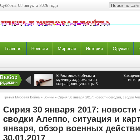
Суббота, 08 августа 2026 года
Главная
Новости
Мировая
История
Оружие
В Ростовской области
Захарчен
Выбор
мужчину задержали за
— интегр
редакции
совращение ученицы 3
класса
Третья Мировая Война
»
Войны
» Сирия 30 января 2017: новости сегодня, сводки Але
января, обзор военных действий в Сирии 30.01.2017
Сирия 30 января 2017: новости 
сводки Алеппо, ситуация и карт
января, обзор военных действ
30.01.2017