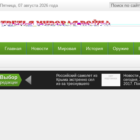
Пятница, 07 августа 2026 года
Главная
Новости
Мировая
История
Оружие
Российский самолет из
Новости 
Выбор
Крыма экстренно сел
сегодня,
редакции
из-за треснувшего
2017. По
стекла
новости 
сейчас