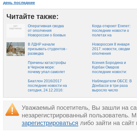
день последние
Читайте также:
Оперативная сводка
Когда откроют Египет:
от ополчения
последние новости о
Новороссии о боевых
полетах на
действиях на сегодня,
сегодняшний день, 29
30 января
В ЛДНР начали
января 2017
Новороссия 8 января
призывать студентов -
2017: новости, сводки
разведка
ополчения
Новороссии,
Причины катастрофы
последние новости
Ксения Бородина и
в Черном море:
Донецка 08.01.2017,
Курбан Омаров
почему упал самолет
обстановка в ДНР и
последние новости:
Ту-154 в Сочи,
ЛНР на сегодняшний
фото семьи с
последние новости о
Биатлон 2016/2017
день
новогодних
Наблюдатели ОБСЕ: В
расследовании
последние новости на
праздников
Донбассе в три раза
крушения, что нового
сегодня, 24.12.2016:
выросло число
на сегодня
кого из российских
случаев
биатлонистов
использования
отстранили
запрещенного
Уважаемый посетитель, Вы зашли на са
вооружения
незарегистрированный пользователь. 
зарегистрироваться
либо зайти на сайт