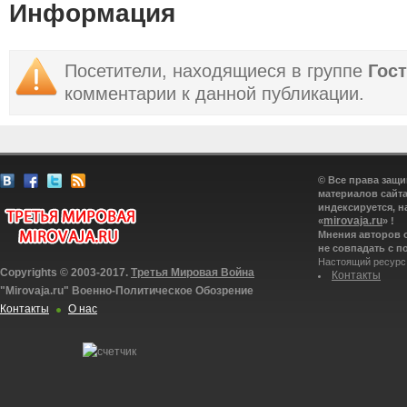
Информация
Посетители, находящиеся в группе
Гос
комментарии к данной публикации.
© Все права защ
материалов сайта
индексируется, н
mirovaja.ru
«
» !
Мнения авторов 
не совпадать с п
Настоящий ресурс
Copyrights © 2003-2017.
Третья Мировая Война
Контакты
"Mirovaja.ru" Военно-Политическое Обозрение
Контакты
О нас