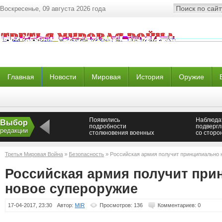
Воскресенье, 09 августа 2026 года
Главная
Новости
Мировая
История
Оружие
Появились
Наблюда
Выбор
подробности
подвергл
редакции
столкновения военных
со сторо
ЛНР с ДРГ ВСУ —
украинск
Новороссия
Новорос
Третья Мировая Война
»
Безопасность
» Российская армия получит принципиально 
Российская армия получит при
новое супероружие
17-04-2017, 23:30
Автор:
MIR
Просмотров: 136
Комментариев: 0