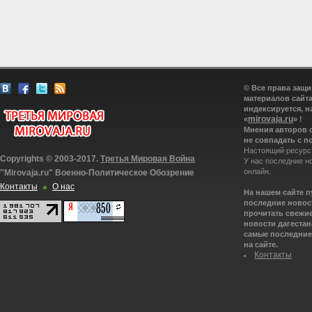
© Все права защ
материалов сайта
индексируется, н
mirovaja.ru
«
» !
Мнения авторов 
не совпадать с п
Настоящий ресурс
Copyrights © 2003-2017.
Третья Мировая Война
У нас последние н
онлайн.
"Mirovaja.ru" Военно-Политическое Обозрение
Контакты
О нас
На нашем сайте 
последние новост
прочитать свежие
новости дагестана
самые последние 
на сайте.
Контакты