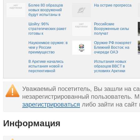
оружия в войска
войска к 2025 году
Более 80 образцов
На острие прогресса
новых вооружений
будут испытаны в
2017 году, —
Минобороны РФ
Шойгу: 96%
Российские
стратегических ракет
Вооруженные силы
готовы к
получат
немедленному пуску
гиперзвуковое оружие
Наукоемкое оружие: в
и ЗРС С-500
Оружие РФ покоряет
чем у России
Ближний Восток: на
преимущество
очереди ОАЭ
В Арктике начались
Испытания новых
испытания новой и
образцов ВВСТ в
перспективной
условиях Арктики
техники для
российской армии
Уважаемый посетитель, Вы зашли на са
незарегистрированный пользователь. 
зарегистрироваться
либо зайти на сайт
Информация