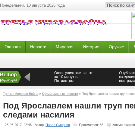
Понедельник, 10 августа 2026 года
Главная
Новости
Мировая
История
Оружие
Огонь уничтожил авто
Опублик
Выбор
за 10 минут на
сведения
редакции
Пятилеток в
пострада
Петербурге
урагана 
Третья Мировая Война
»
Криминальные новости
» Под Ярославлем нашли труп пенс
Под Ярославлем нашли труп пе
следами насилия
28-06-2017, 22:45
Автор:
Павел Смернов
Просмотров: 56
Комментариев