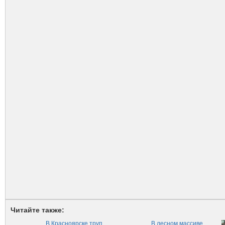
Читайте также:
В Красноярске труп
В лесном массиве