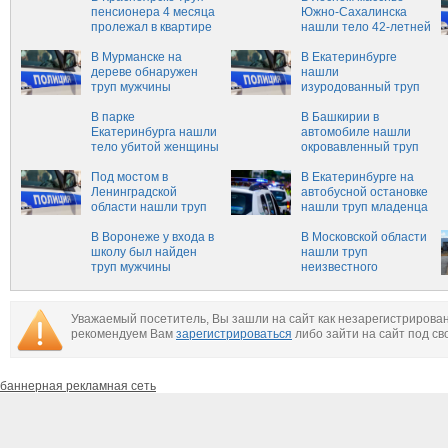
пенсионера 4 месяца
Южно-Сахалинска
пролежал в квартире
нашли тело 42-летней
женщины‍
В Мурманске на
В Екатеринбурге
дереве обнаружен
нашли
труп мужчины
изуродованный труп
пожилого мужчины
В парке
В Башкирии в
Екатеринбурга нашли
автомобиле нашли
тело убитой женщины
окровавленный труп
мужчины
Под мостом в
В Екатеринбурге на
Ленинградской
автобусной остановке
области нашли труп
нашли труп младенца
новорожденной
девочки
В Воронеже у входа в
В Московской области
школу был найден
нашли труп
труп мужчины
неизвестного
мужчины
Уважаемый посетитель, Вы зашли на сайт как незарегистрирова
рекомендуем Вам
зарегистрироваться
либо зайти на сайт под св
баннерная рекламная сеть