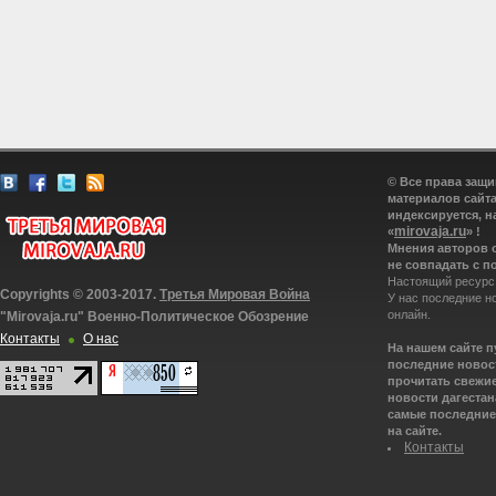
© Все права защ
материалов сайта
индексируется, н
mirovaja.ru
«
» !
Мнения авторов 
не совпадать с п
Настоящий ресурс
Copyrights © 2003-2017.
Третья Мировая Война
У нас последние н
онлайн.
"Mirovaja.ru" Военно-Политическое Обозрение
Контакты
О нас
На нашем сайте 
последние новост
прочитать свежие
новости дагестана
самые последние 
на сайте.
Контакты