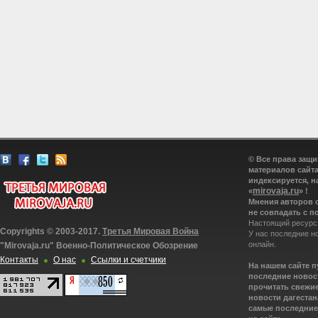
© Все права защ
материалов сайта
индексируется, н
mirovaja.ru
«
» !
Мнения авторов 
не совпадать с п
Настоящий ресурс
Copyrights © 2003-2017.
Третья Мировая Война
У нас последние н
онлайн.
"Mirovaja.ru" Военно-Политическое Обозрение
Контакты
О нас
Ссылки и счетчики
На нашем сайте 
последние новост
прочитать свежие
новости дагестана
самые последние 