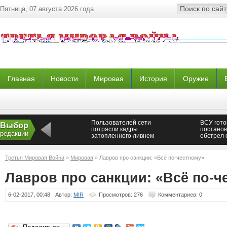
Пятница, 07 августа 2026 года
Главная
Новости
Мировая
История
Оружие
Пользователей сети
ВСУ гот
Выбор
потрясли кадры
постано
редакции
затопленного ливнем
обстрел 
Петрозаводска
Третья Мировая Война
»
Мировая
» Лавров про санкции: «Всё по-честному»
Лавров про санкции: «Всё по-ч
6-02-2017, 00:48
Автор:
MIR
Просмотров: 276
Комментариев: 0