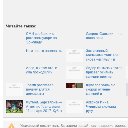
Читайте также:
СМИ сообщили о
Лавров: Санкции — не
ракетном ударе по
наша вина
Эр-Рияду
Нам на это наплевать
Захваченный
боевиками танк Т-90
снова «всплыл» в
Сети
Алло, вы там что, с
Лидер крымских татар
ума посходили?
призвал усилить
санкции против
России
Трамп рассказал,
Шувалов заявил о
почему злятся
скорой отмене
демократы
санкций и
контрсанкций
Футбол. Барселона —
Актриса Инна
Атлетик. Трансляция
Чурикова сломала
11 января 2017. Кубок
руку
Испании 2016-2017.
1:8 финала
Уважаемый посетитель, Вы зашли на сайт как незарегистрирова