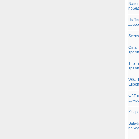
Natio
побед
Huffi
довер
Svens
Oman:
Трам
The T
Трамп
WSJ: 
Европ
ФБР п
армре
Как р
Balad
побе