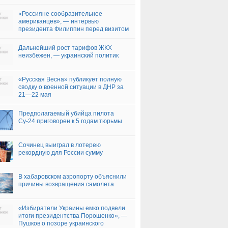
«Россияне сообразительнее
американцев», — интервью
президента Филиппин перед визитом
в Москву
Дальнейший рост тарифов ЖКХ
неизбежен, — украинский политик
«Русская Весна» публикует полную
сводку о военной ситуации в ДНР за
21—22 мая
Предполагаемый убийца пилота
Су-24 приговорен к 5 годам тюрьмы
Сочинец выиграл в лотерею
рекордную для России сумму
В хабаровском аэропорту объяснили
причины возвращения самолета
«Избиратели Украины емко подвели
итоги президентства Порошенко», —
Пушков о позоре украинского