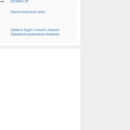
Штурм-СМ
Акула показала зубы
Армата будет сносить башни
Абрамсов урановым ломиком