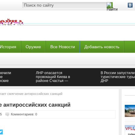
История
Оружие
Все Новости
Добавить новость
лючили
ЛНР опасается
В России запустили
ие
провокаций Киева в
туристические туры
нские
районе Счастья —
ДНР
Новороссия
гает смягчение антироссийских санкций
е антироссийских санкций
35
Комментариев: 0