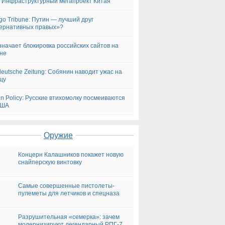
: Инфраструктурный мегапроект Китая
go Tribune: Путин — лучший друг
ернативных правых»?
значает блокировка российских сайтов на
не
eutsche Zeitung: Собянин наводит ужас на
цу
gn Policy: Русские втихомолку посмеиваются
США
Оружие
Концерн Калашников покажет новую
снайперскую винтовку
Самые совершенные пистолеты-
пулеметы для летчиков и спецназа
Разрушительная «семерка»: зачем
модернизируют легендарный РПГ-7