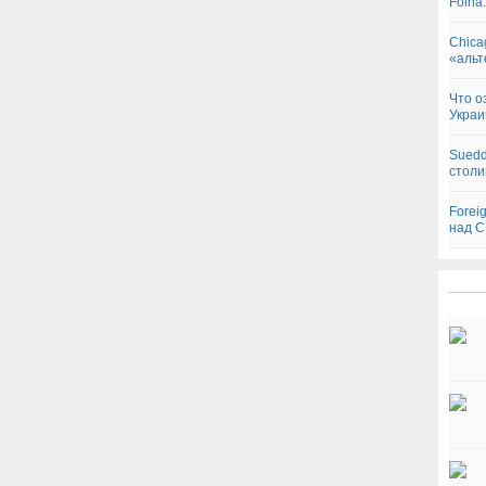
Folha
Chica
«альт
Что о
Украи
Suedd
столи
Forei
над 