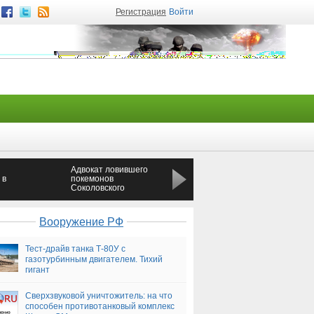
Регистрация
Войти
Адвокат ловившего
В Татарстане рыбаки
 в
покемонов
выловили тело
Соколовского
утопленика
обжаловал приговор
суда
Вооружение РФ
Тест-драйв танка Т-80У с
газотурбинным двигателем. Тихий
гигант
Сверхзвуковой уничтожитель: на что
способен противотанковый комплекс