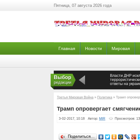
Пятница, 07 августа 2026 года
Главная
Новости
Мировая
Власти ДНР иск
Выбор
террористическ
редакции
ответы на украи
диверсии —
Новороссия
Третья Мировая Война
»
Политика
» Трамп опровер
Трамп опровергает смягчени
3-02-2017, 10:18
Автор:
MIR
Просмотров: 1
Поделиться…