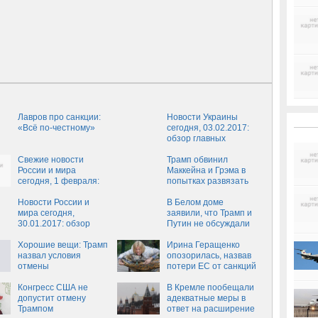
Лавров про санкции:
Новости Украины
«Всё по-честному»
сегодня, 03.02.2017:
обзор главных
событий, последние
Свежие новости
новости в Украине на
Трамп обвинил
России и мира
сегодня, 3 февраля
Маккейна и Грэма в
сегодня, 1 февраля:
попытках развязать
Кремль не обсуждает
Третью мировую войну
действия Трампа
Новости России и
В Белом доме
мира сегодня,
заявили, что Трамп и
30.01.2017: обзор
Путин не обсуждали
главных событий,
вопрос
свежие новости
Хорошие вещи: Трамп
антироссийских
Ирина Геращенко
России и мира на
назвал условия
санкций
опозорилась, назвав
сегодня, 30 января
отмены
потери ЕС от санкций
антироссийских
потерями России
санкций
Конгресс США не
В Кремле пообещали
допустит отмену
адекватные меры в
Трампом
ответ на расширение