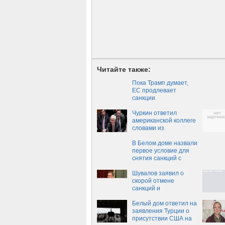
Читайте также:
Пока Трамп думает,
ЕС продлевает
санкции
Чуркин ответил
американской коллеге
словами из
конституции США
В Белом доме назвали
первое условие для
снятия санкций с
России
Шувалов заявил о
скорой отмене
санкций и
контрсанкций
Белый дом ответил на
заявления Турции о
присутствии США на