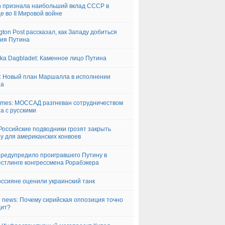
n признала наибольший вклад СССР в
е во II Мировой войне
ngton Post рассказал, как Западу добиться
ия Путина
ka Dagbladet: Каменное лицо Путина
 Новый план Маршалла в исполнении
па
imes: МОССАД разгневан сотрудничеством
а с русскими
Российские подводники грозят закрыть
у для американских конвоев
редупредило проигравшего Путину в
стлинге конгрессмена Рорабэкера
оссияне оценили украинский танк
i news: Почему сирийская оппозиция точно
дит?