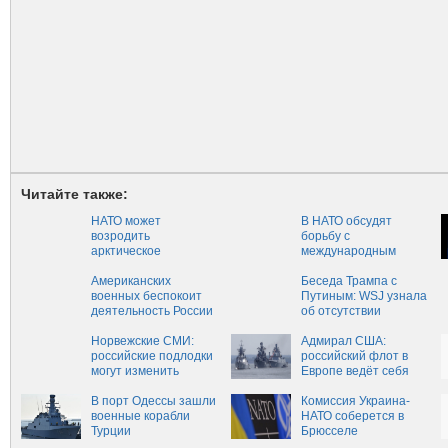
Читайте также:
НАТО может
В НАТО обсудят
возродить
борьбу с
арктическое
международным
командование
терроризмом
Американских
Беседа Трампа с
военных беспокоит
Путиным: WSJ узнала
деятельность России
об отсутствии
в Арктике
прорыва‍
Норвежские СМИ:
Адмирал США:
российские подлодки
российский флот в
могут изменить
Европе ведёт себя
баланс сил
активнее, чем в
В порт Одессы зашли
холодную войну
Комиссия Украина-
военные корабли
НАТО соберется в
Турции
Брюсселе