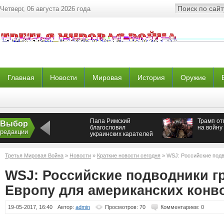
Четверг, 06 августа 2026 года
Главная
Новости
Мировая
История
Оружие
Папа Римский
Трамп от
Выбор
благословил
на войну
редакции
украинских карателей
— Новороссия
Третья Мировая Война
»
Новости
»
Краткие новости сегодня
» WSJ: Российские подв
американских конвоев
WSJ: Российские подводники г
Европу для американских конв
19-05-2017, 16:40
Автор:
admin
Просмотров: 70
Комментариев: 0